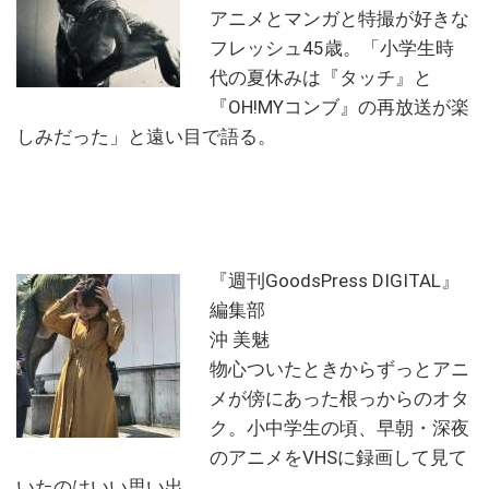
アニメとマンガと特撮が好きな
フレッシュ45歳。「小学生時
代の夏休みは『タッチ』と
『OH!MYコンブ』の再放送が楽
しみだった」と遠い目で語る。
『週刊GoodsPress DIGITAL』
編集部
沖 美魅
物心ついたときからずっとアニ
メが傍にあった根っからのオタ
ク。小中学生の頃、早朝・深夜
のアニメをVHSに録画して見て
いたのはいい思い出。