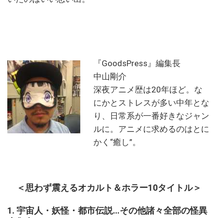
『GoodsPress』編集長
中山剛介
深夜アニメ歴は20年ほど。な
にかとストレスが多い中年とな
り、日常系が一番好きなジャン
ルに。アニメに求めるのはとに
かく“癒し”。
＜思わず震えるオカルト＆ホラー10タイトル＞
1. 宇宙人・妖怪・都市伝説…その他諸々全部の怪異