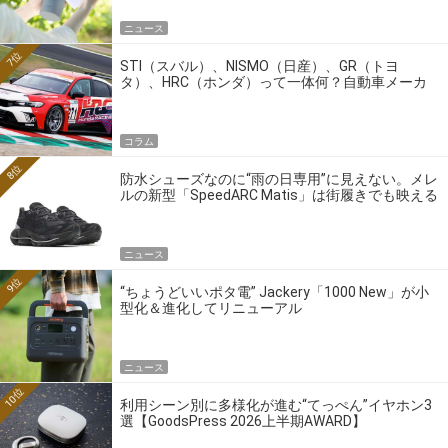
ニュース
7位
STI（スバル）、NISMO（日産）、GR（トヨ
タ）、HRC（ホンダ）って一体何？自動車メーカ
ーの4大ワークスブランドを探る
コラム
8位
防水シューズなのに“雨の日専用”に見えない。メレ
ルの新型「SpeedARC Matis」は街履きでも映える
ニュース
9位
“ちょうどいいポタ電” Jackery「1000 New」が小
型化＆進化してリニューアル
ニュース
10位
利用シーン別に多様化が進む“てっぺん”イヤホン3
選【GoodsPress 2026上半期AWARD】