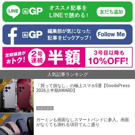
人気記事ランキング
1位
「買って損なし」の極上スマホ5選【GoodsPress
2026上半期AWARD】
トピックス
2位
ガーミンも画面なしスマートバンドに参入。画面
がなくても測れる項目てんこ盛り