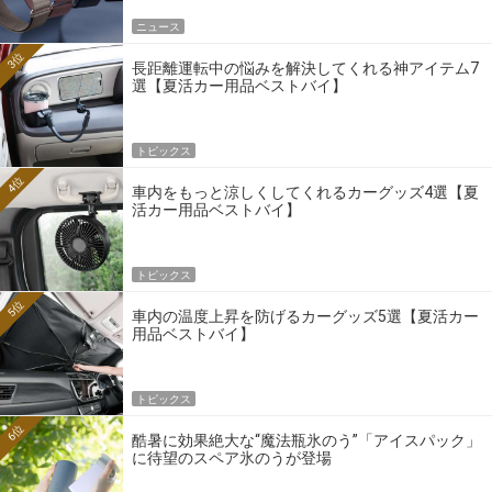
ニュース
3位
長距離運転中の悩みを解決してくれる神アイテム7
選【夏活カー用品ベストバイ】
トピックス
4位
車内をもっと涼しくしてくれるカーグッズ4選【夏
活カー用品ベストバイ】
トピックス
5位
車内の温度上昇を防げるカーグッズ5選【夏活カー
用品ベストバイ】
トピックス
6位
酷暑に効果絶大な“魔法瓶氷のう”「アイスパック」
に待望のスペア氷のうが登場