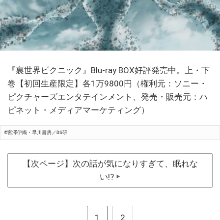
『裏世界ピクニック』Blu-ray BOX好評発売中。上・下
巻【初回生産限定】各1万9800円（権利元：ソニー・
ピクチャーズエンタテインメント、発売・販売元：ハ
ピネット・メディアマーケティング）
©宮澤伊織・早川書房／DS研
【次ページ】次の話が気になりすぎて、眠れな
い!?
▶
1
2