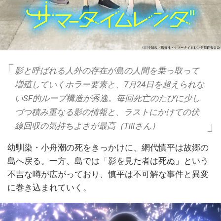
影と呼ばれる人外の存在が島の人間を乗っ取って
増殖していくホラー要素と、7月24日を超えられな
いSF的ループ構造が秀逸。毎回死亡のたびに少し
づつ積み重なる影の情報と、ラストにかけての伏
線回収の気持ちよさが最高（Tillさん）
幼馴染・小舟潮の死をきっかけに、網代慎平は故郷の
島へ戻る。一方、島では「影を見た者は死ぬ」という
不吉な噂が広がっており、慎平は不可解な事件と異変
に巻き込まれていく。