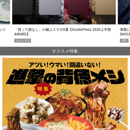
らイ
「買って損なし」の極上スマホ5選【GoodsPress 2026上半期
薄着に
AWARD】
SHO
トピックス
PR
オススメ特集