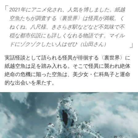
2021年にアニメ化され、人気を博しました。紙越
空魚たちが調査する〈裏世界〉は怪異が満載。く
ねくね、八尺様、きさらぎ駅などなど不気味で不
穏な都市伝説にも詳しくなれる物語です。マイル
ドにゾクゾクしたい人はぜひ（山田さん）
実話怪談として語られる怪異が徘徊する〈裏世界〉に
紙越空魚は足を踏み入れる。そこで怪異に襲われ絶体
絶命の危機に陥った空魚は、美少女・仁科鳥子と運命
的な出会いを果たす。