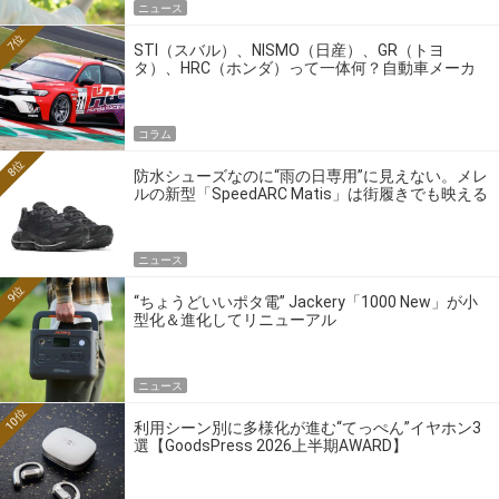
ニュース
7位
STI（スバル）、NISMO（日産）、GR（トヨ
タ）、HRC（ホンダ）って一体何？自動車メーカ
ーの4大ワークスブランドを探る
コラム
8位
防水シューズなのに“雨の日専用”に見えない。メレ
ルの新型「SpeedARC Matis」は街履きでも映える
ニュース
9位
“ちょうどいいポタ電” Jackery「1000 New」が小
型化＆進化してリニューアル
ニュース
10位
利用シーン別に多様化が進む“てっぺん”イヤホン3
選【GoodsPress 2026上半期AWARD】