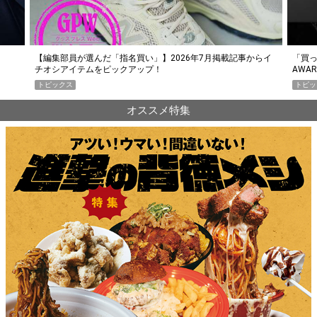
らイ
「買って損なし」の極上スマホ5選【GoodsPress 2026上半期
薄着に
AWARD】
SHO
トピックス
PR
オススメ特集