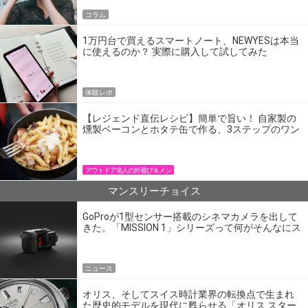
コラム
1万円台で買えるスマートノート、NEWYESは本当
に使えるのか？ 実際に購入して試してみた
体験レポ
【レジェンド直伝レシピ】簡単で旨い！ 自家製の
燻製ベーコンとホタテ缶で作る、3ステップのワン
パン飯
アウトドア名人の外遊び＆メシ
マンスリーチョイス
GoProが1型センサー搭載のシネマカメラを出して
きた。「MISSION 1」シリーズって何がそんなにス
ゴいの？
ニュース
オリス、そしてスイス時計業界の転換点で生まれ
た歴史的モデルを現代に甦らせる「オリス スター