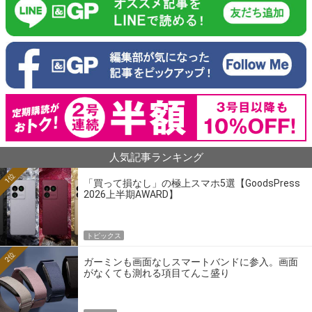
人気記事ランキング
1位
「買って損なし」の極上スマホ5選【GoodsPress
2026上半期AWARD】
トピックス
2位
ガーミンも画面なしスマートバンドに参入。画面
がなくても測れる項目てんこ盛り