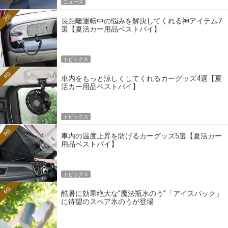
ニュース
3位
長距離運転中の悩みを解決してくれる神アイテム7
選【夏活カー用品ベストバイ】
トピックス
4位
車内をもっと涼しくしてくれるカーグッズ4選【夏
活カー用品ベストバイ】
トピックス
5位
車内の温度上昇を防げるカーグッズ5選【夏活カー
用品ベストバイ】
トピックス
6位
酷暑に効果絶大な“魔法瓶氷のう”「アイスパック」
に待望のスペア氷のうが登場