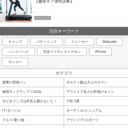
【趣味ギア適性診断】
トピックス
注目キーワード
キャンプ
パナソニック
スニーカー
Makuake
バックパック
完全ワイヤレスイヤホン
iPhone
サンコー
カテゴリ
進撃の背徳メシ
ギルティ飯は大人のロマン
梅雨モノグランプリ2026
アウトドア名人の外遊び＆メシ
今どきメンズは外見も磨かないと！
THE 5選
IT/モバイル
オーディオ/ビジュアル
クルマ/乗り物
アウトドア/スポーツ