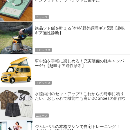
ニュース
絶品ソト飯を叶える“本格”野外調理ギア5選【趣味
ギア適性診断】
トピックス
車中泊を手軽に楽しめる！充実装備の軽キャンパ
ー4台【趣味ギア適性診断】
トピックス
水陸両用のセットアップ!? これからの時季に頼り
たい、おしゃれで機能性も高いDC Shoesの新作ウ
エア
ニュース
ジムレベルの本格マシンで自宅トレーニング！