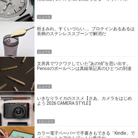
エディション」
ニュース
粉まみれ、すくいづらい…。プロテインあるあるは
長柄のステンレススプーンで解消だ
ニュース
文房具でワクワクしていた“あの頃”を思い出す。
Pencoのボールペンは真鍮筆記具のひとつの到達
点だ
ニュース
いきなりライカのススメ【さあ、カメラをはじめ
よう 2026 CAMERA STYLE】
トピックス
カラー電子ペーパーで手書きもできる「Kindle」で
インプットとアウトプットに集中だ