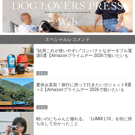
スペシャルレコメンド
“結局これが使いやすい”コンパクトなポータブル電
源5選【Amazonプライムデー 2026で狙いたいも
の】
コラム
夏休み直前！旅行に持って行きたいガジェット8選
＋2【Amazonプライムデー 2026で狙いたいも
の】
コラム
軽いのにちゃんと撮れる。「LUMIX L10」を街に持
ち出して分かったこと