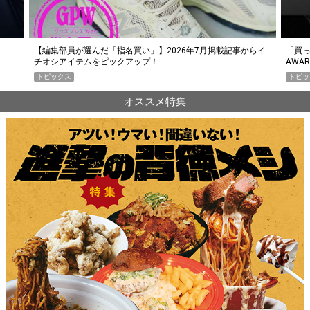
らイ
「買って損なし」の極上スマホ5選【GoodsPress 2026上半期
薄着に
AWARD】
SHO
トピックス
PR
オススメ特集