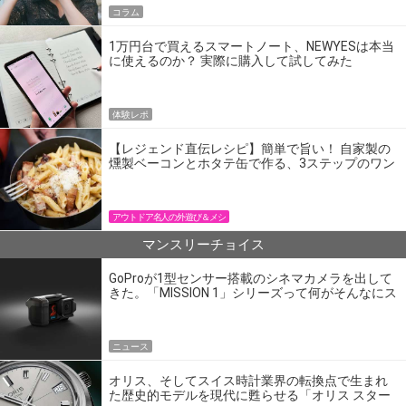
コラム
1万円台で買えるスマートノート、NEWYESは本当
に使えるのか？ 実際に購入して試してみた
体験レポ
【レジェンド直伝レシピ】簡単で旨い！ 自家製の
燻製ベーコンとホタテ缶で作る、3ステップのワン
パン飯
アウトドア名人の外遊び＆メシ
マンスリーチョイス
GoProが1型センサー搭載のシネマカメラを出して
きた。「MISSION 1」シリーズって何がそんなにス
ゴいの？
ニュース
オリス、そしてスイス時計業界の転換点で生まれ
た歴史的モデルを現代に甦らせる「オリス スター