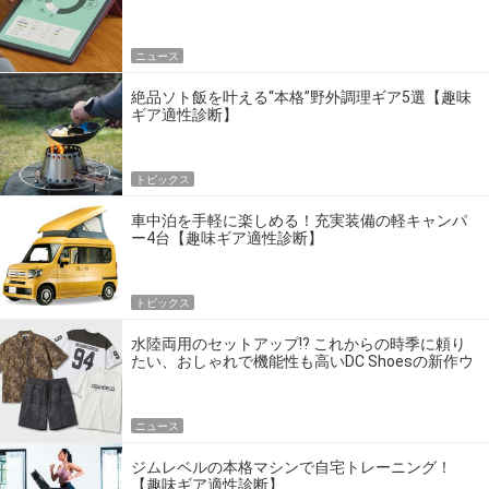
ニュース
絶品ソト飯を叶える“本格”野外調理ギア5選【趣味
ギア適性診断】
トピックス
車中泊を手軽に楽しめる！充実装備の軽キャンパ
ー4台【趣味ギア適性診断】
トピックス
水陸両用のセットアップ!? これからの時季に頼り
たい、おしゃれで機能性も高いDC Shoesの新作ウ
エア
ニュース
ジムレベルの本格マシンで自宅トレーニング！
【趣味ギア適性診断】