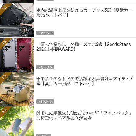
3位
車内の温度上昇を防げるカーグッズ5選【夏活カー
用品ベストバイ】
トピックス
4位
「買って損なし」の極上スマホ5選【GoodsPress
2026上半期AWARD】
トピックス
5位
車中泊＆アウトドアで活躍する猛暑対策アイテム7
選【夏活カー用品ベストバイ】
トピックス
6位
酷暑に効果絶大な“魔法瓶氷のう”「アイスパック」
に待望のスペア氷のうが登場
ニュース