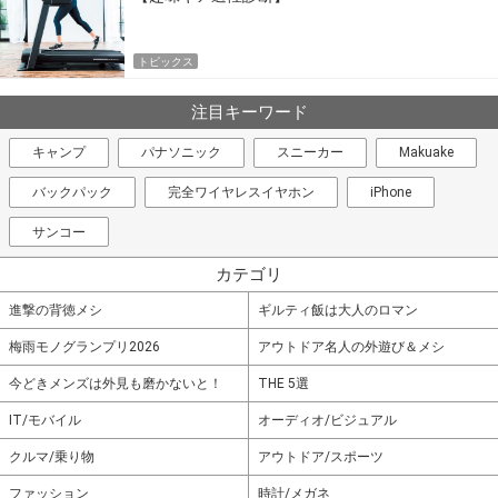
トピックス
注目キーワード
キャンプ
パナソニック
スニーカー
Makuake
バックパック
完全ワイヤレスイヤホン
iPhone
サンコー
カテゴリ
進撃の背徳メシ
ギルティ飯は大人のロマン
梅雨モノグランプリ2026
アウトドア名人の外遊び＆メシ
今どきメンズは外見も磨かないと！
THE 5選
IT/モバイル
オーディオ/ビジュアル
クルマ/乗り物
アウトドア/スポーツ
ファッション
時計/メガネ