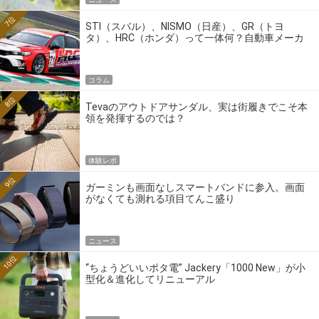
7位
STI（スバル）、NISMO（日産）、GR（トヨ
タ）、HRC（ホンダ）って一体何？自動車メーカ
ーの4大ワークスブランドを探る
コラム
8位
Tevaのアウトドアサンダル、実は街履きでこそ本
領を発揮するのでは？
体験レポ
9位
ガーミンも画面なしスマートバンドに参入。画面
がなくても測れる項目てんこ盛り
ニュース
10位
“ちょうどいいポタ電” Jackery「1000 New」が小
型化＆進化してリニューアル