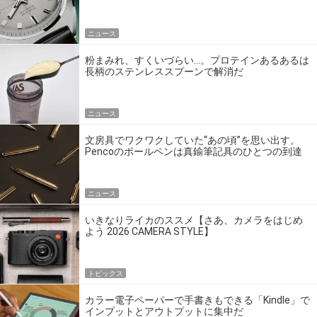
エディション」
ニュース
粉まみれ、すくいづらい…。プロテインあるあるは
長柄のステンレススプーンで解消だ
ニュース
文房具でワクワクしていた“あの頃”を思い出す。
Pencoのボールペンは真鍮筆記具のひとつの到達
点だ
ニュース
いきなりライカのススメ【さあ、カメラをはじめ
よう 2026 CAMERA STYLE】
トピックス
カラー電子ペーパーで手書きもできる「Kindle」で
インプットとアウトプットに集中だ