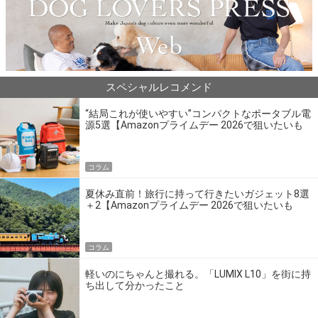
スペシャルレコメンド
“結局これが使いやすい”コンパクトなポータブル電
源5選【Amazonプライムデー 2026で狙いたいも
の】
コラム
夏休み直前！旅行に持って行きたいガジェット8選
＋2【Amazonプライムデー 2026で狙いたいも
の】
コラム
軽いのにちゃんと撮れる。「LUMIX L10」を街に持
ち出して分かったこと