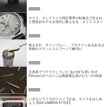
ニュース
オリス、そしてスイス時計業界の転換点で生まれ
た歴史的モデルを現代に甦らせる「オリス スター
エディション」
ニュース
粉まみれ、すくいづらい…。プロテインあるあるは
長柄のステンレススプーンで解消だ
ニュース
文房具でワクワクしていた“あの頃”を思い出す。
Pencoのボールペンは真鍮筆記具のひとつの到達
点だ
ニュース
いきなりライカのススメ【さあ、カメラをはじめ
よう 2026 CAMERA STYLE】