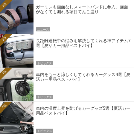
2位
ガーミンも画面なしスマートバンドに参入。画面
がなくても測れる項目てんこ盛り
ニュース
3位
長距離運転中の悩みを解決してくれる神アイテム7
選【夏活カー用品ベストバイ】
トピックス
4位
車内をもっと涼しくしてくれるカーグッズ4選【夏
活カー用品ベストバイ】
トピックス
5位
車内の温度上昇を防げるカーグッズ5選【夏活カー
用品ベストバイ】
トピックス