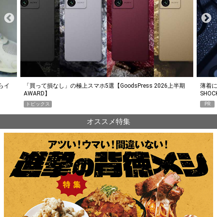
らイ
「買って損なし」の極上スマホ5選【GoodsPress 2026上半期
薄着に
AWARD】
SHO
トピックス
PR
オススメ特集