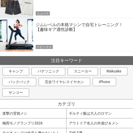
エア
ニュース
ジムレベルの本格マシンで自宅トレーニング！
【趣味ギア適性診断】
トピックス
注目キーワード
キャンプ
パナソニック
スニーカー
Makuake
バックパック
完全ワイヤレスイヤホン
iPhone
サンコー
カテゴリ
進撃の背徳メシ
ギルティ飯は大人のロマン
梅雨モノグランプリ2026
アウトドア名人の外遊び＆メシ