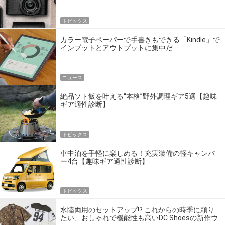
トピックス
カラー電子ペーパーで手書きもできる「Kindle」で
インプットとアウトプットに集中だ
ニュース
絶品ソト飯を叶える“本格”野外調理ギア5選【趣味
ギア適性診断】
トピックス
車中泊を手軽に楽しめる！充実装備の軽キャンパ
ー4台【趣味ギア適性診断】
トピックス
水陸両用のセットアップ!? これからの時季に頼り
たい、おしゃれで機能性も高いDC Shoesの新作ウ