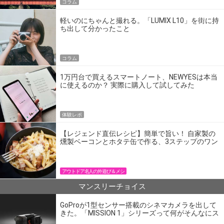
コラム
軽いのにちゃんと撮れる。「LUMIX L10」を街に持
ち出して分かったこと
コラム
1万円台で買えるスマートノート、NEWYESは本当
に使えるのか？ 実際に購入して試してみた
体験レポ
【レジェンド直伝レシピ】簡単で旨い！ 自家製の
燻製ベーコンとホタテ缶で作る、3ステップのワン
パン飯
アウトドア名人の外遊び＆メシ
マンスリーチョイス
GoProが1型センサー搭載のシネマカメラを出して
きた。「MISSION 1」シリーズって何がそんなにス
ゴいの？