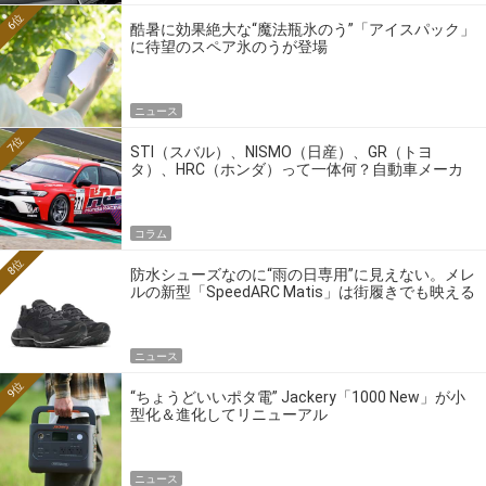
6位
酷暑に効果絶大な“魔法瓶氷のう”「アイスパック」
に待望のスペア氷のうが登場
ニュース
7位
STI（スバル）、NISMO（日産）、GR（トヨ
タ）、HRC（ホンダ）って一体何？自動車メーカ
ーの4大ワークスブランドを探る
コラム
8位
防水シューズなのに“雨の日専用”に見えない。メレ
ルの新型「SpeedARC Matis」は街履きでも映える
ニュース
9位
“ちょうどいいポタ電” Jackery「1000 New」が小
型化＆進化してリニューアル
ニュース