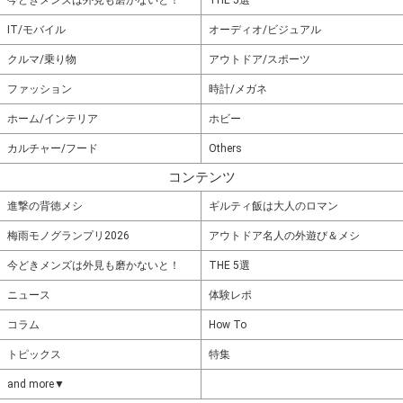
今どきメンズは外見も磨かないと！
THE 5選
IT/モバイル
オーディオ/ビジュアル
クルマ/乗り物
アウトドア/スポーツ
ファッション
時計/メガネ
ホーム/インテリア
ホビー
カルチャー/フード
Others
コンテンツ
進撃の背徳メシ
ギルティ飯は大人のロマン
梅雨モノグランプリ2026
アウトドア名人の外遊び＆メシ
今どきメンズは外見も磨かないと！
THE 5選
ニュース
体験レポ
コラム
How To
トピックス
特集
and more▼