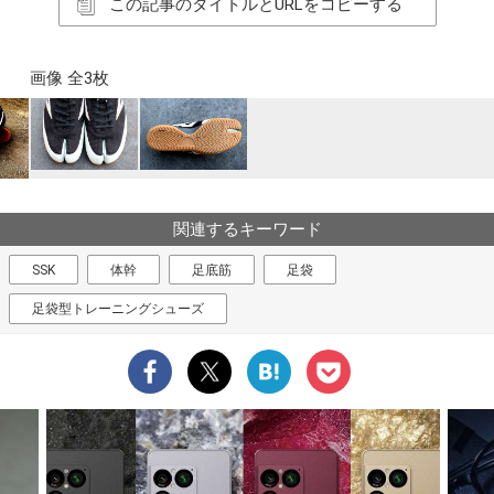
この記事のタイトルとURLをコピーする
画像 全3枚
関連するキーワード
SSK
体幹
足底筋
足袋
足袋型トレーニングシューズ