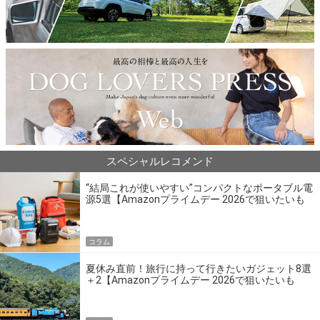
スペシャルレコメンド
“結局これが使いやすい”コンパクトなポータブル電
源5選【Amazonプライムデー 2026で狙いたいも
の】
コラム
夏休み直前！旅行に持って行きたいガジェット8選
＋2【Amazonプライムデー 2026で狙いたいも
の】