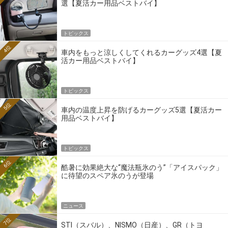
選【夏活カー用品ベストバイ】
トピックス
4位
車内をもっと涼しくしてくれるカーグッズ4選【夏
活カー用品ベストバイ】
トピックス
5位
車内の温度上昇を防げるカーグッズ5選【夏活カー
用品ベストバイ】
トピックス
6位
酷暑に効果絶大な“魔法瓶氷のう”「アイスパック」
に待望のスペア氷のうが登場
ニュース
7位
STI（スバル）、NISMO（日産）、GR（トヨ