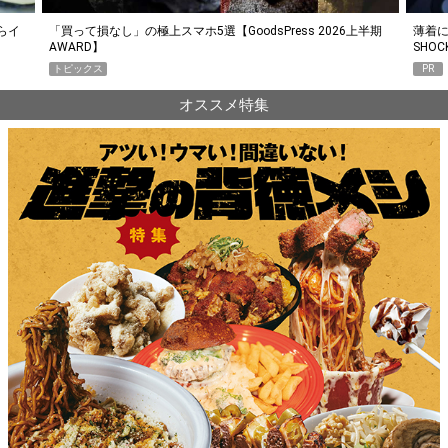
らイ
「買って損なし」の極上スマホ5選【GoodsPress 2026上半期
薄着に
AWARD】
SHO
トピックス
PR
オススメ特集