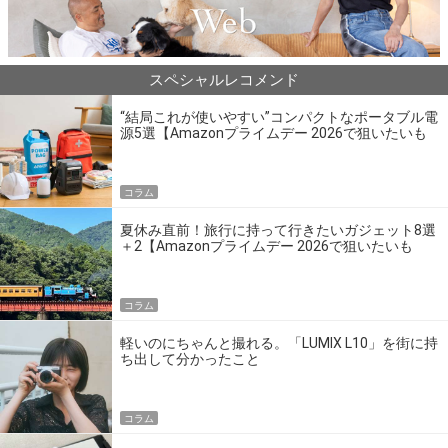
スペシャルレコメンド
“結局これが使いやすい”コンパクトなポータブル電
源5選【Amazonプライムデー 2026で狙いたいも
の】
コラム
夏休み直前！旅行に持って行きたいガジェット8選
＋2【Amazonプライムデー 2026で狙いたいも
の】
コラム
軽いのにちゃんと撮れる。「LUMIX L10」を街に持
ち出して分かったこと
コラム