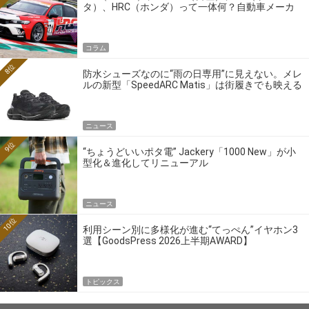
タ）、HRC（ホンダ）って一体何？自動車メーカ
ーの4大ワークスブランドを探る
コラム
8位
防水シューズなのに“雨の日専用”に見えない。メレ
ルの新型「SpeedARC Matis」は街履きでも映える
ニュース
9位
“ちょうどいいポタ電” Jackery「1000 New」が小
型化＆進化してリニューアル
ニュース
10位
利用シーン別に多様化が進む“てっぺん”イヤホン3
選【GoodsPress 2026上半期AWARD】
トピックス