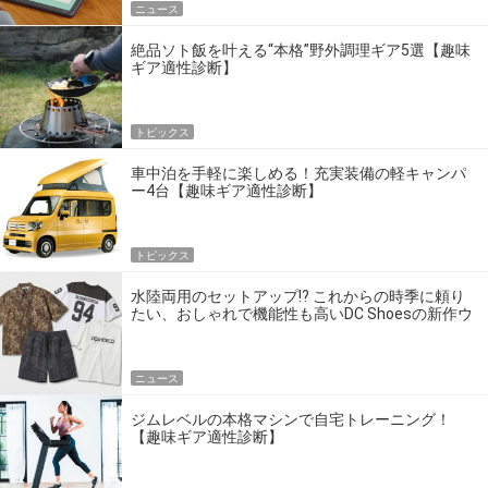
ニュース
絶品ソト飯を叶える“本格”野外調理ギア5選【趣味
ギア適性診断】
トピックス
車中泊を手軽に楽しめる！充実装備の軽キャンパ
ー4台【趣味ギア適性診断】
トピックス
水陸両用のセットアップ!? これからの時季に頼り
たい、おしゃれで機能性も高いDC Shoesの新作ウ
エア
ニュース
ジムレベルの本格マシンで自宅トレーニング！
【趣味ギア適性診断】