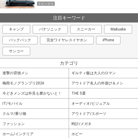
トピックス
注目キーワード
キャンプ
パナソニック
スニーカー
Makuake
バックパック
完全ワイヤレスイヤホン
iPhone
サンコー
カテゴリ
進撃の背徳メシ
ギルティ飯は大人のロマン
梅雨モノグランプリ2026
アウトドア名人の外遊び＆メシ
今どきメンズは外見も磨かないと！
THE 5選
IT/モバイル
オーディオ/ビジュアル
クルマ/乗り物
アウトドア/スポーツ
ファッション
時計/メガネ
ホーム/インテリア
ホビー