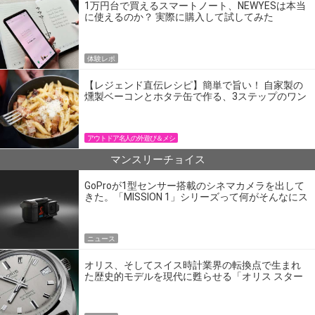
1万円台で買えるスマートノート、NEWYESは本当
に使えるのか？ 実際に購入して試してみた
体験レポ
【レジェンド直伝レシピ】簡単で旨い！ 自家製の
燻製ベーコンとホタテ缶で作る、3ステップのワン
パン飯
アウトドア名人の外遊び＆メシ
マンスリーチョイス
GoProが1型センサー搭載のシネマカメラを出して
きた。「MISSION 1」シリーズって何がそんなにス
ゴいの？
ニュース
オリス、そしてスイス時計業界の転換点で生まれ
た歴史的モデルを現代に甦らせる「オリス スター
エディション」