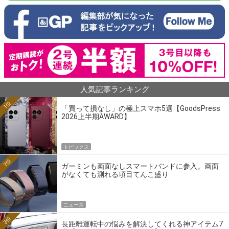
人気記事ランキング
1位
「買って損なし」の極上スマホ5選【GoodsPress
2026上半期AWARD】
トピックス
2位
ガーミンも画面なしスマートバンドに参入。画面
がなくても測れる項目てんこ盛り
ニュース
3位
長距離運転中の悩みを解決してくれる神アイテム7