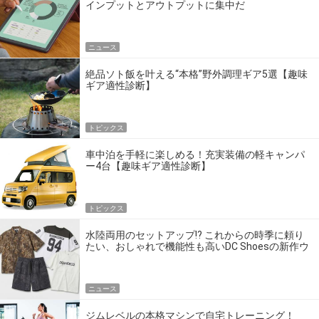
インプットとアウトプットに集中だ
ニュース
絶品ソト飯を叶える“本格”野外調理ギア5選【趣味
ギア適性診断】
トピックス
車中泊を手軽に楽しめる！充実装備の軽キャンパ
ー4台【趣味ギア適性診断】
トピックス
水陸両用のセットアップ!? これからの時季に頼り
たい、おしゃれで機能性も高いDC Shoesの新作ウ
エア
ニュース
ジムレベルの本格マシンで自宅トレーニング！