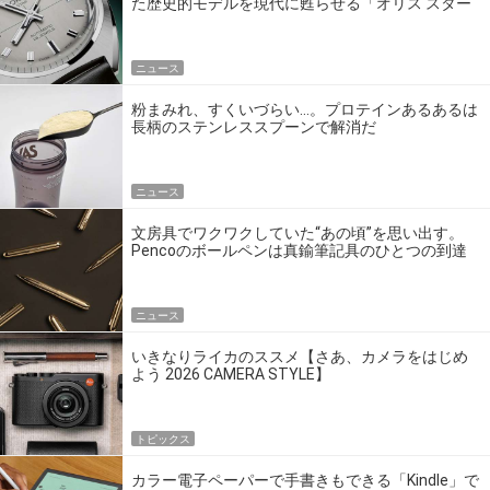
た歴史的モデルを現代に甦らせる「オリス スター
エディション」
ニュース
粉まみれ、すくいづらい…。プロテインあるあるは
長柄のステンレススプーンで解消だ
ニュース
文房具でワクワクしていた“あの頃”を思い出す。
Pencoのボールペンは真鍮筆記具のひとつの到達
点だ
ニュース
いきなりライカのススメ【さあ、カメラをはじめ
よう 2026 CAMERA STYLE】
トピックス
カラー電子ペーパーで手書きもできる「Kindle」で