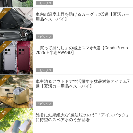
トピックス
3位
車内の温度上昇を防げるカーグッズ5選【夏活カー
用品ベストバイ】
トピックス
4位
「買って損なし」の極上スマホ5選【GoodsPress
2026上半期AWARD】
トピックス
5位
車中泊＆アウトドアで活躍する猛暑対策アイテム7
選【夏活カー用品ベストバイ】
トピックス
6位
酷暑に効果絶大な“魔法瓶氷のう”「アイスパック」
に待望のスペア氷のうが登場