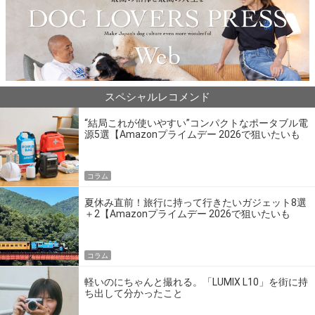
スペシャルレコメンド
“結局これが使いやすい”コンパクトなポータブル電
源5選【Amazonプライムデー 2026で狙いたいも
の】
コラム
夏休み直前！旅行に持って行きたいガジェット8選
＋2【Amazonプライムデー 2026で狙いたいも
の】
コラム
軽いのにちゃんと撮れる。「LUMIX L10」を街に持
ち出して分かったこと