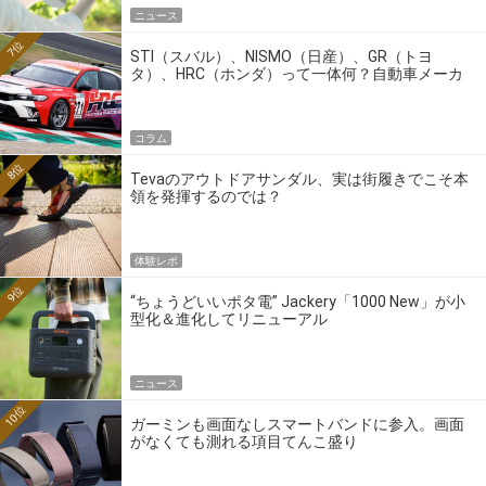
ニュース
7位
STI（スバル）、NISMO（日産）、GR（トヨ
タ）、HRC（ホンダ）って一体何？自動車メーカ
ーの4大ワークスブランドを探る
コラム
8位
Tevaのアウトドアサンダル、実は街履きでこそ本
領を発揮するのでは？
体験レポ
9位
“ちょうどいいポタ電” Jackery「1000 New」が小
型化＆進化してリニューアル
ニュース
10位
ガーミンも画面なしスマートバンドに参入。画面
がなくても測れる項目てんこ盛り