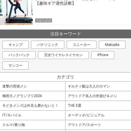
【趣味ギア適性診断】
トピックス
注目キーワード
キャンプ
パナソニック
スニーカー
Makuake
バックパック
完全ワイヤレスイヤホン
iPhone
サンコー
カテゴリ
進撃の背徳メシ
ギルティ飯は大人のロマン
梅雨モノグランプリ2026
アウトドア名人の外遊び＆メシ
今どきメンズは外見も磨かないと！
THE 5選
IT/モバイル
オーディオ/ビジュアル
クルマ/乗り物
アウトドア/スポーツ