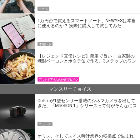
コラム
1万円台で買えるスマートノート、NEWYESは本当
に使えるのか？ 実際に購入して試してみた
体験レポ
【レジェンド直伝レシピ】簡単で旨い！ 自家製の
燻製ベーコンとホタテ缶で作る、3ステップのワン
パン飯
アウトドア名人の外遊び＆メシ
マンスリーチョイス
GoProが1型センサー搭載のシネマカメラを出して
きた。「MISSION 1」シリーズって何がそんなにス
ゴいの？
ニュース
オリス、そしてスイス時計業界の転換点で生まれ