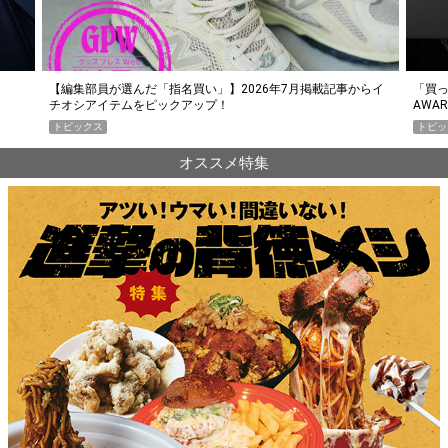
らイ
「買って損なし」の極上スマホ5選【GoodsPress 2026上半期
薄着に
AWARD】
SHO
トピックス
PR
オススメ特集