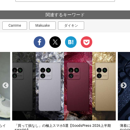
関連するキーワード
Carrime
Makuake
ダイキン
らイ
「買って損なし」の極上スマホ5選【GoodsPress 2026上半期
薄着に