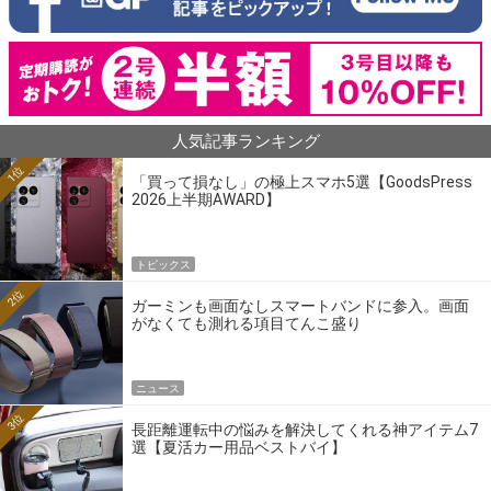
人気記事ランキング
1位
「買って損なし」の極上スマホ5選【GoodsPress
2026上半期AWARD】
トピックス
2位
ガーミンも画面なしスマートバンドに参入。画面
がなくても測れる項目てんこ盛り
ニュース
3位
長距離運転中の悩みを解決してくれる神アイテム7
選【夏活カー用品ベストバイ】