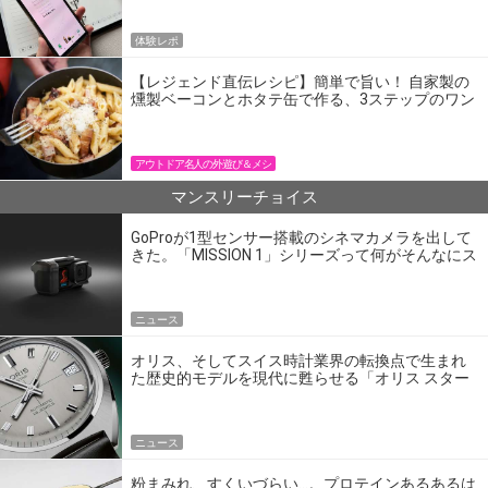
体験レポ
【レジェンド直伝レシピ】簡単で旨い！ 自家製の
燻製ベーコンとホタテ缶で作る、3ステップのワン
パン飯
アウトドア名人の外遊び＆メシ
マンスリーチョイス
GoProが1型センサー搭載のシネマカメラを出して
きた。「MISSION 1」シリーズって何がそんなにス
ゴいの？
ニュース
オリス、そしてスイス時計業界の転換点で生まれ
た歴史的モデルを現代に甦らせる「オリス スター
エディション」
ニュース
粉まみれ、すくいづらい…。プロテインあるあるは