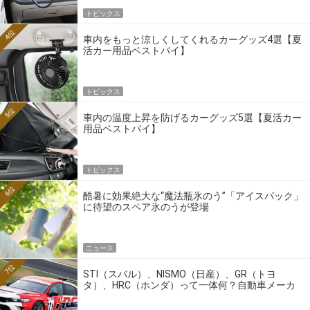
トピックス
4位
車内をもっと涼しくしてくれるカーグッズ4選【夏
活カー用品ベストバイ】
トピックス
5位
車内の温度上昇を防げるカーグッズ5選【夏活カー
用品ベストバイ】
トピックス
6位
酷暑に効果絶大な“魔法瓶氷のう”「アイスパック」
に待望のスペア氷のうが登場
ニュース
7位
STI（スバル）、NISMO（日産）、GR（トヨ
タ）、HRC（ホンダ）って一体何？自動車メーカ
ーの4大ワークスブランドを探る