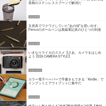
長柄のステンレススプーンで解消だ
ニュース
文房具でワクワクしていた“あの頃”を思い出す。
Pencoのボールペンは真鍮筆記具のひとつの到達
点だ
ニュース
いきなりライカのススメ【さあ、カメラをはじめ
よう 2026 CAMERA STYLE】
トピックス
カラー電子ペーパーで手書きもできる「Kindle」で
インプットとアウトプットに集中だ
ニュース
絶品ソト飯を叶える“本格”野外調理ギア5選【趣味