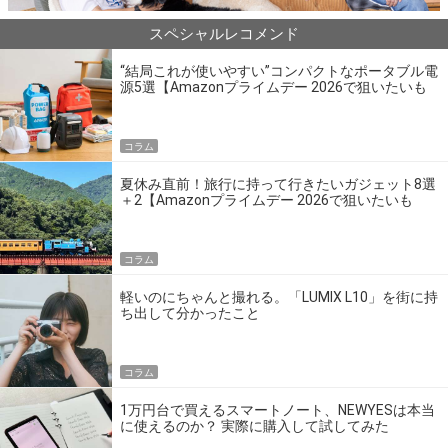
スペシャルレコメンド
“結局これが使いやすい”コンパクトなポータブル電
源5選【Amazonプライムデー 2026で狙いたいも
の】
コラム
夏休み直前！旅行に持って行きたいガジェット8選
＋2【Amazonプライムデー 2026で狙いたいも
の】
コラム
軽いのにちゃんと撮れる。「LUMIX L10」を街に持
ち出して分かったこと
コラム
1万円台で買えるスマートノート、NEWYESは本当
に使えるのか？ 実際に購入して試してみた