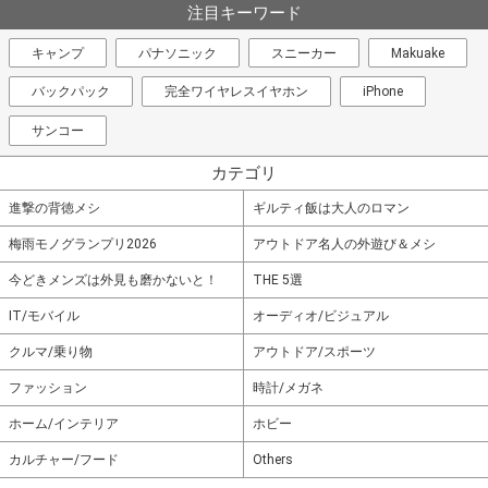
注目キーワード
キャンプ
パナソニック
スニーカー
Makuake
バックパック
完全ワイヤレスイヤホン
iPhone
サンコー
カテゴリ
進撃の背徳メシ
ギルティ飯は大人のロマン
梅雨モノグランプリ2026
アウトドア名人の外遊び＆メシ
今どきメンズは外見も磨かないと！
THE 5選
IT/モバイル
オーディオ/ビジュアル
クルマ/乗り物
アウトドア/スポーツ
ファッション
時計/メガネ
ホーム/インテリア
ホビー
カルチャー/フード
Others