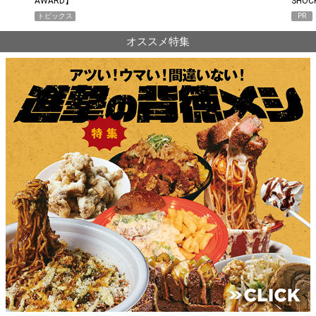
AWARD】
SHO
トピックス
PR
オススメ特集