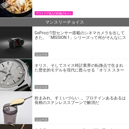
パン飯
アウトドア名人の外遊び＆メシ
マンスリーチョイス
GoProが1型センサー搭載のシネマカメラを出して
きた。「MISSION 1」シリーズって何がそんなにス
ゴいの？
ニュース
オリス、そしてスイス時計業界の転換点で生まれ
た歴史的モデルを現代に甦らせる「オリス スター
エディション」
ニュース
粉まみれ、すくいづらい…。プロテインあるあるは
長柄のステンレススプーンで解消だ
ニュース