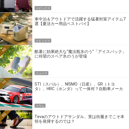
トピックス
5位
車中泊＆アウトドアで活躍する猛暑対策アイテム7
選【夏活カー用品ベストバイ】
トピックス
6位
酷暑に効果絶大な“魔法瓶氷のう”「アイスパック」
に待望のスペア氷のうが登場
ニュース
7位
STI（スバル）、NISMO（日産）、GR（トヨ
タ）、HRC（ホンダ）って一体何？自動車メーカ
ーの4大ワークスブランドを探る
コラム
8位
Tevaのアウトドアサンダル、実は街履きでこそ本
領を発揮するのでは？