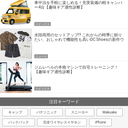
車中泊を手軽に楽しめる！充実装備の軽キャンパ
ー4台【趣味ギア適性診断】
トピックス
水陸両用のセットアップ!? これからの時季に頼り
たい、おしゃれで機能性も高いDC Shoesの新作ウ
エア
ニュース
ジムレベルの本格マシンで自宅トレーニング！
【趣味ギア適性診断】
トピックス
注目キーワード
キャンプ
パナソニック
スニーカー
Makuake
バックパック
完全ワイヤレスイヤホン
iPhone