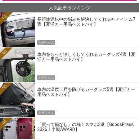
人気記事ランキング
1位
長距離運転中の悩みを解決してくれる神アイテム7
選【夏活カー用品ベストバイ】
トピックス
2位
車内をもっと涼しくしてくれるカーグッズ4選【夏
活カー用品ベストバイ】
トピックス
3位
車内の温度上昇を防げるカーグッズ5選【夏活カー
用品ベストバイ】
トピックス
4位
「買って損なし」の極上スマホ5選【GoodsPress
2026上半期AWARD】