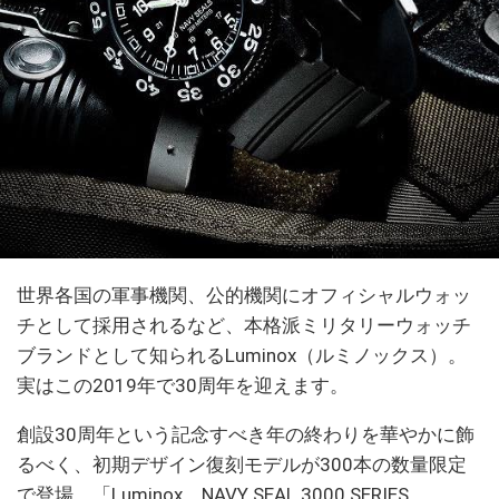
世界各国の軍事機関、公的機関にオフィシャルウォッ
チとして採用されるなど、本格派ミリタリーウォッチ
ブランドとして知られるLuminox（ルミノックス）。
実はこの2019年で30周年を迎えます。
創設30周年という記念すべき年の終わりを華やかに飾
るべく、初期デザイン復刻モデルが300本の数量限定
で登場。「Luminox NAVY SEAL 3000 SERIES