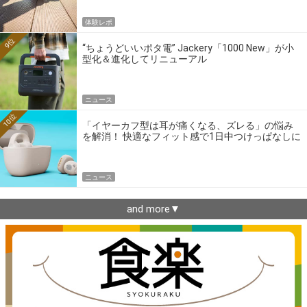
体験レポ
9位
“ちょうどいいポタ電” Jackery「1000 New」が小
型化＆進化してリニューアル
ニュース
10位
「イヤーカフ型は耳が痛くなる、ズレる」の悩み
を解消！ 快適なフィット感で1日中つけっぱなしに
できるゼンハイザー最新作
ニュース
and more▼