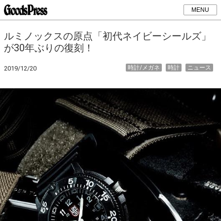
MENU
ルミノックスの原点「初代ネイビーシールズ」
が30年ぶりの復刻！
時計/メガネ
時計
ニュース
2019/12/20