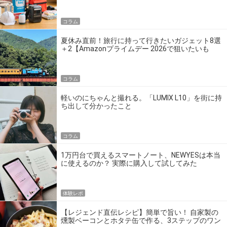
コラム
夏休み直前！旅行に持って行きたいガジェット8選
＋2【Amazonプライムデー 2026で狙いたいも
の】
コラム
軽いのにちゃんと撮れる。「LUMIX L10」を街に持
ち出して分かったこと
コラム
1万円台で買えるスマートノート、NEWYESは本当
に使えるのか？ 実際に購入して試してみた
体験レポ
【レジェンド直伝レシピ】簡単で旨い！ 自家製の
燻製ベーコンとホタテ缶で作る、3ステップのワン