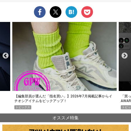
らイ
「買って損なし」の極上スマホ5選【GoodsPress 2026上半期
薄着に
AWARD】
SHO
トピックス
PR
オススメ特集