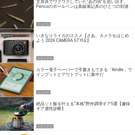
文房具でワクワクしていた“あの頃”を思い出す。
Pencoのボールペンは真鍮筆記具のひとつの到達
点だ
ニュース
いきなりライカのススメ【さあ、カメラをはじめ
よう 2026 CAMERA STYLE】
トピックス
カラー電子ペーパーで手書きもできる「Kindle」で
インプットとアウトプットに集中だ
ニュース
絶品ソト飯を叶える“本格”野外調理ギア5選【趣味
ギア適性診断】
トピックス