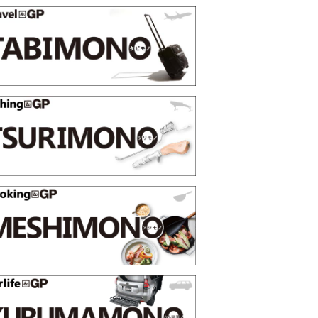
し」の極上スマホ5選【GoodsPress 2026上半
】