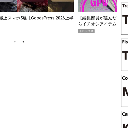
部員が選んだ「指名買い」】2026年7月掲載記事か
「買って損な
チオシアイテムをピックアップ！
期AWARD
クス
トピックス