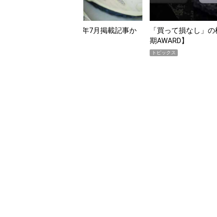
「買って損なし」の極上スマホ5選【GoodsPress 2026上半
【編集
期AWARD】
らイ
トピックス
トピッ