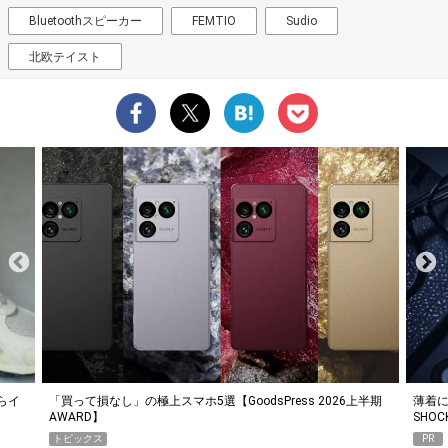
Bluetoothスピーカー
FEMTIO
Sudio
北欧テイスト
らイ
「買って損なし」の極上スマホ5選【GoodsPress 2026上半期
薄着に
AWARD】
SHO
トピックス
PR