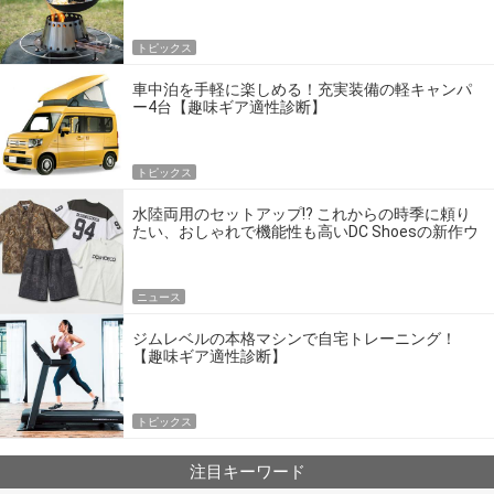
トピックス
車中泊を手軽に楽しめる！充実装備の軽キャンパ
ー4台【趣味ギア適性診断】
トピックス
水陸両用のセットアップ!? これからの時季に頼り
たい、おしゃれで機能性も高いDC Shoesの新作ウ
エア
ニュース
ジムレベルの本格マシンで自宅トレーニング！
【趣味ギア適性診断】
トピックス
注目キーワード