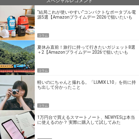
スペシャルレコメンド
“結局これが使いやすい”コンパクトなポータブル電
源5選【Amazonプライムデー 2026で狙いたいも
の】
コラム
夏休み直前！旅行に持って行きたいガジェット8選
＋2【Amazonプライムデー 2026で狙いたいも
の】
コラム
軽いのにちゃんと撮れる。「LUMIX L10」を街に持
ち出して分かったこと
コラム
1万円台で買えるスマートノート、NEWYESは本当
に使えるのか？ 実際に購入して試してみた