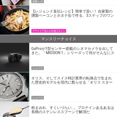
体験レポ
【レジェンド直伝レシピ】簡単で旨い！ 自家製の
燻製ベーコンとホタテ缶で作る、3ステップのワン
パン飯
アウトドア名人の外遊び＆メシ
マンスリーチョイス
GoProが1型センサー搭載のシネマカメラを出して
きた。「MISSION 1」シリーズって何がそんなにス
ゴいの？
ニュース
オリス、そしてスイス時計業界の転換点で生まれ
た歴史的モデルを現代に甦らせる「オリス スター
エディション」
ニュース
粉まみれ、すくいづらい…。プロテインあるあるは
長柄のステンレススプーンで解消だ