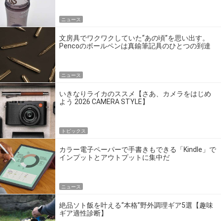
ニュース
文房具でワクワクしていた“あの頃”を思い出す。
Pencoのボールペンは真鍮筆記具のひとつの到達
点だ
ニュース
いきなりライカのススメ【さあ、カメラをはじめ
よう 2026 CAMERA STYLE】
トピックス
カラー電子ペーパーで手書きもできる「Kindle」で
インプットとアウトプットに集中だ
ニュース
絶品ソト飯を叶える“本格”野外調理ギア5選【趣味
ギア適性診断】