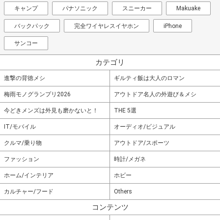
キャンプ
パナソニック
スニーカー
Makuake
バックパック
完全ワイヤレスイヤホン
iPhone
サンコー
カテゴリ
進撃の背徳メシ
ギルティ飯は大人のロマン
梅雨モノグランプリ2026
アウトドア名人の外遊び＆メシ
今どきメンズは外見も磨かないと！
THE 5選
IT/モバイル
オーディオ/ビジュアル
クルマ/乗り物
アウトドア/スポーツ
ファッション
時計/メガネ
ホーム/インテリア
ホビー
カルチャー/フード
Others
コンテンツ