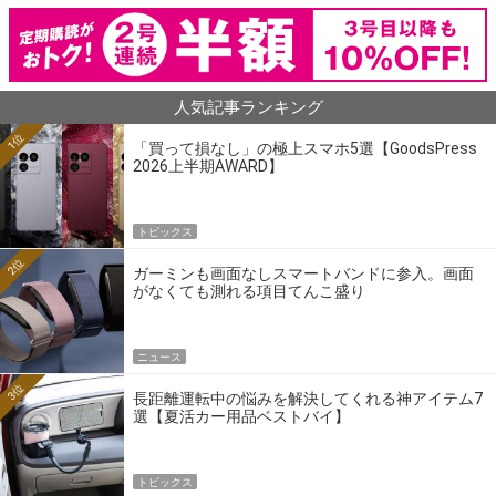
人気記事ランキング
1位
「買って損なし」の極上スマホ5選【GoodsPress
2026上半期AWARD】
トピックス
2位
ガーミンも画面なしスマートバンドに参入。画面
がなくても測れる項目てんこ盛り
ニュース
3位
長距離運転中の悩みを解決してくれる神アイテム7
選【夏活カー用品ベストバイ】
トピックス