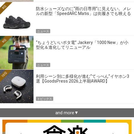
8位
防水シューズなのに“雨の日専用”に見えない。メレ
ルの新型「SpeedARC Matis」は街履きでも映える
ニュース
9位
“ちょうどいいポタ電” Jackery「1000 New」が小
型化＆進化してリニューアル
ニュース
10位
利用シーン別に多様化が進む“てっぺん”イヤホン3
選【GoodsPress 2026上半期AWARD】
トピックス
and more▼