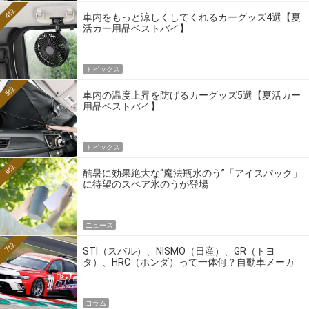
4位
車内をもっと涼しくしてくれるカーグッズ4選【夏
活カー用品ベストバイ】
トピックス
5位
車内の温度上昇を防げるカーグッズ5選【夏活カー
用品ベストバイ】
トピックス
6位
酷暑に効果絶大な“魔法瓶氷のう”「アイスパック」
に待望のスペア氷のうが登場
ニュース
7位
STI（スバル）、NISMO（日産）、GR（トヨ
タ）、HRC（ホンダ）って一体何？自動車メーカ
ーの4大ワークスブランドを探る
コラム