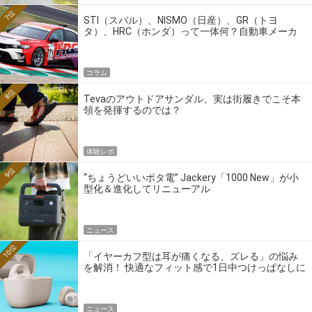
7位
STI（スバル）、NISMO（日産）、GR（トヨ
タ）、HRC（ホンダ）って一体何？自動車メーカ
ーの4大ワークスブランドを探る
コラム
8位
Tevaのアウトドアサンダル、実は街履きでこそ本
領を発揮するのでは？
体験レポ
9位
“ちょうどいいポタ電” Jackery「1000 New」が小
型化＆進化してリニューアル
ニュース
10位
「イヤーカフ型は耳が痛くなる、ズレる」の悩み
を解消！ 快適なフィット感で1日中つけっぱなしに
できるゼンハイザー最新作
ニュース