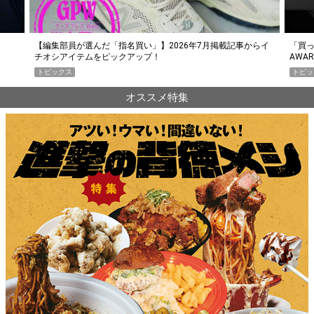
らイ
「買って損なし」の極上スマホ5選【GoodsPress 2026上半期
薄着に
AWARD】
SHO
トピックス
PR
オススメ特集