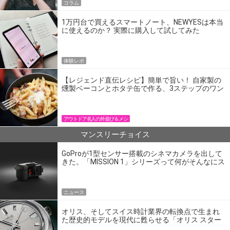
コラム
1万円台で買えるスマートノート、NEWYESは本当
に使えるのか？ 実際に購入して試してみた
体験レポ
【レジェンド直伝レシピ】簡単で旨い！ 自家製の
燻製ベーコンとホタテ缶で作る、3ステップのワン
パン飯
アウトドア名人の外遊び＆メシ
マンスリーチョイス
GoProが1型センサー搭載のシネマカメラを出して
きた。「MISSION 1」シリーズって何がそんなにス
ゴいの？
ニュース
オリス、そしてスイス時計業界の転換点で生まれ
た歴史的モデルを現代に甦らせる「オリス スター
エディション」