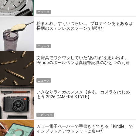
ニュース
粉まみれ、すくいづらい…。プロテインあるあるは
長柄のステンレススプーンで解消だ
ニュース
文房具でワクワクしていた“あの頃”を思い出す。
Pencoのボールペンは真鍮筆記具のひとつの到達
点だ
ニュース
いきなりライカのススメ【さあ、カメラをはじめ
よう 2026 CAMERA STYLE】
トピックス
カラー電子ペーパーで手書きもできる「Kindle」で
インプットとアウトプットに集中だ