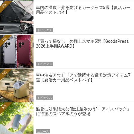
3位
車内の温度上昇を防げるカーグッズ5選【夏活カー
用品ベストバイ】
トピックス
4位
「買って損なし」の極上スマホ5選【GoodsPress
2026上半期AWARD】
トピックス
5位
車中泊＆アウトドアで活躍する猛暑対策アイテム7
選【夏活カー用品ベストバイ】
トピックス
6位
酷暑に効果絶大な“魔法瓶氷のう”「アイスパック」
に待望のスペア氷のうが登場
ニュース