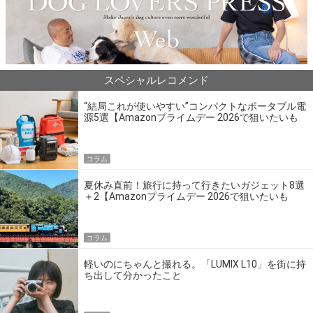
スペシャルレコメンド
“結局これが使いやすい”コンパクトなポータブル電
源5選【Amazonプライムデー 2026で狙いたいも
の】
コラム
夏休み直前！旅行に持って行きたいガジェット8選
＋2【Amazonプライムデー 2026で狙いたいも
の】
コラム
軽いのにちゃんと撮れる。「LUMIX L10」を街に持
ち出して分かったこと