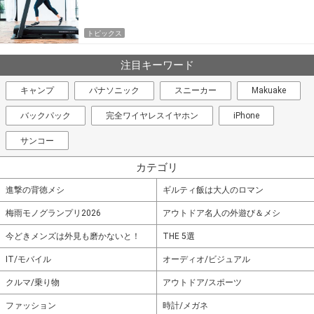
トピックス
注目キーワード
キャンプ
パナソニック
スニーカー
Makuake
バックパック
完全ワイヤレスイヤホン
iPhone
サンコー
カテゴリ
進撃の背徳メシ
ギルティ飯は大人のロマン
梅雨モノグランプリ2026
アウトドア名人の外遊び＆メシ
今どきメンズは外見も磨かないと！
THE 5選
IT/モバイル
オーディオ/ビジュアル
クルマ/乗り物
アウトドア/スポーツ
ファッション
時計/メガネ