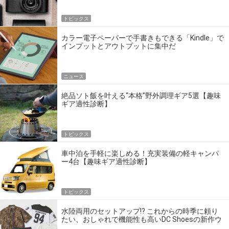
トピックス
カラー電子ペーパーで手書きもできる「Kindle」で
インプットとアウトプットに集中だ
ニュース
絶品ソト飯を叶える“本格”野外調理ギア5選【趣味
ギア適性診断】
トピックス
車中泊を手軽に楽しめる！充実装備の軽キャンパ
ー4台【趣味ギア適性診断】
トピックス
水陸両用のセットアップ!? これからの時季に頼り
たい、おしゃれで機能性も高いDC Shoesの新作ウ
エア