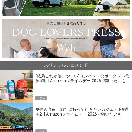
スペシャルレコメンド
“結局これが使いやすい”コンパクトなポータブル電
源5選【Amazonプライムデー 2026で狙いたいも
の】
コラム
夏休み直前！旅行に持って行きたいガジェット8選
＋2【Amazonプライムデー 2026で狙いたいも
の】
コラム