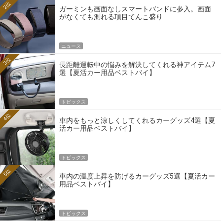
2位
ガーミンも画面なしスマートバンドに参入。画面
がなくても測れる項目てんこ盛り
ニュース
3位
長距離運転中の悩みを解決してくれる神アイテム7
選【夏活カー用品ベストバイ】
トピックス
4位
車内をもっと涼しくしてくれるカーグッズ4選【夏
活カー用品ベストバイ】
トピックス
5位
車内の温度上昇を防げるカーグッズ5選【夏活カー
用品ベストバイ】
トピックス