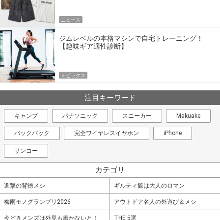
ニュース
ジムレベルの本格マシンで自宅トレーニング！
【趣味ギア適性診断】
トピックス
注目キーワード
キャンプ
パナソニック
スニーカー
Makuake
バックパック
完全ワイヤレスイヤホン
iPhone
サンコー
カテゴリ
進撃の背徳メシ
ギルティ飯は大人のロマン
梅雨モノグランプリ2026
アウトドア名人の外遊び＆メシ
今どきメンズは外見も磨かないと！
THE 5選