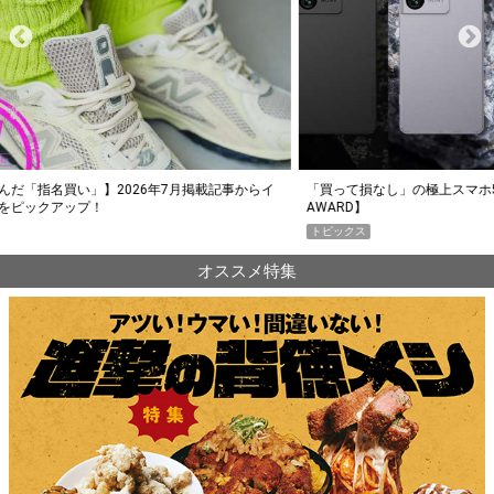
らイ
「買って損なし」の極上スマホ5選【GoodsPress 2026上半期
薄着に
AWARD】
SHO
トピックス
PR
オススメ特集