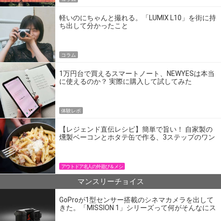
軽いのにちゃんと撮れる。「LUMIX L10」を街に持
ち出して分かったこと
コラム
1万円台で買えるスマートノート、NEWYESは本当
に使えるのか？ 実際に購入して試してみた
体験レポ
【レジェンド直伝レシピ】簡単で旨い！ 自家製の
燻製ベーコンとホタテ缶で作る、3ステップのワン
パン飯
アウトドア名人の外遊び＆メシ
マンスリーチョイス
GoProが1型センサー搭載のシネマカメラを出して
きた。「MISSION 1」シリーズって何がそんなにス
ゴいの？