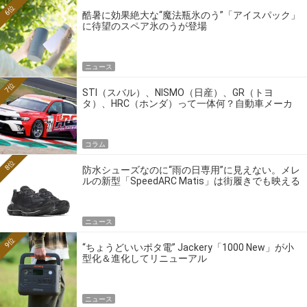
6位
酷暑に効果絶大な“魔法瓶氷のう”「アイスパック」
に待望のスペア氷のうが登場
ニュース
7位
STI（スバル）、NISMO（日産）、GR（トヨ
タ）、HRC（ホンダ）って一体何？自動車メーカ
ーの4大ワークスブランドを探る
コラム
8位
防水シューズなのに“雨の日専用”に見えない。メレ
ルの新型「SpeedARC Matis」は街履きでも映える
ニュース
9位
“ちょうどいいポタ電” Jackery「1000 New」が小
型化＆進化してリニューアル
ニュース