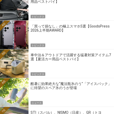
用品ベストバイ】
トピックス
4位
「買って損なし」の極上スマホ5選【GoodsPress
2026上半期AWARD】
トピックス
5位
車中泊＆アウトドアで活躍する猛暑対策アイテム7
選【夏活カー用品ベストバイ】
トピックス
6位
酷暑に効果絶大な“魔法瓶氷のう”「アイスパック」
に待望のスペア氷のうが登場
ニュース
7位
STI（スバル）、NISMO（日産）、GR（トヨ