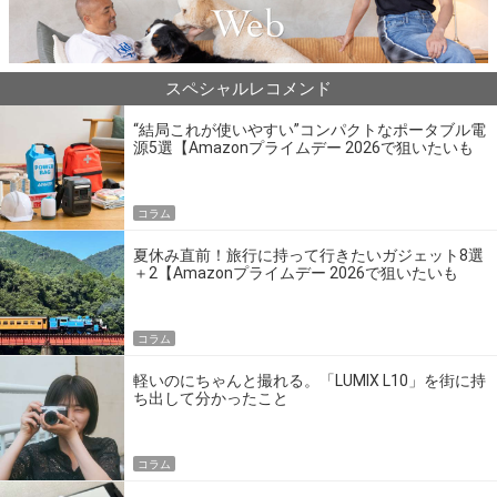
スペシャルレコメンド
“結局これが使いやすい”コンパクトなポータブル電
源5選【Amazonプライムデー 2026で狙いたいも
の】
コラム
夏休み直前！旅行に持って行きたいガジェット8選
＋2【Amazonプライムデー 2026で狙いたいも
の】
コラム
軽いのにちゃんと撮れる。「LUMIX L10」を街に持
ち出して分かったこと
コラム