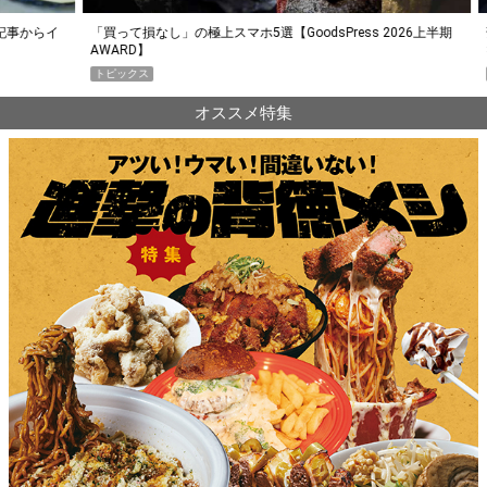
らイ
「買って損なし」の極上スマホ5選【GoodsPress 2026上半期
薄着に
AWARD】
SHO
トピックス
PR
オススメ特集