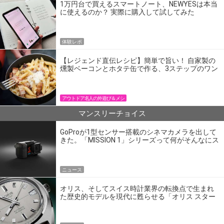
1万円台で買えるスマートノート、NEWYESは本当
に使えるのか？ 実際に購入して試してみた
体験レポ
【レジェンド直伝レシピ】簡単で旨い！ 自家製の
燻製ベーコンとホタテ缶で作る、3ステップのワン
パン飯
アウトドア名人の外遊び＆メシ
マンスリーチョイス
GoProが1型センサー搭載のシネマカメラを出して
きた。「MISSION 1」シリーズって何がそんなにス
ゴいの？
ニュース
オリス、そしてスイス時計業界の転換点で生まれ
た歴史的モデルを現代に甦らせる「オリス スター
エディション」