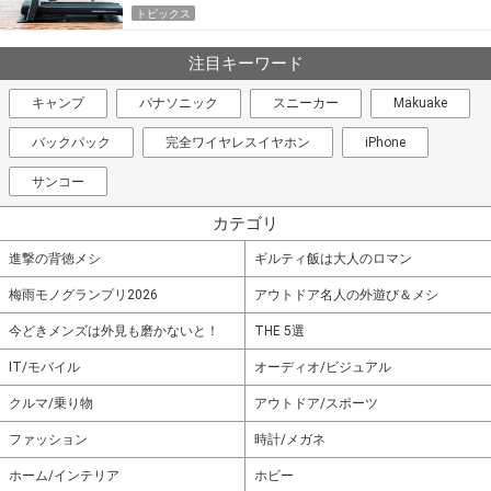
トピックス
注目キーワード
キャンプ
パナソニック
スニーカー
Makuake
バックパック
完全ワイヤレスイヤホン
iPhone
サンコー
カテゴリ
進撃の背徳メシ
ギルティ飯は大人のロマン
梅雨モノグランプリ2026
アウトドア名人の外遊び＆メシ
今どきメンズは外見も磨かないと！
THE 5選
IT/モバイル
オーディオ/ビジュアル
クルマ/乗り物
アウトドア/スポーツ
ファッション
時計/メガネ
ホーム/インテリア
ホビー