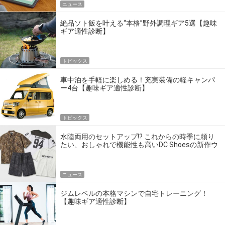
ニュース
絶品ソト飯を叶える“本格”野外調理ギア5選【趣味
ギア適性診断】
トピックス
車中泊を手軽に楽しめる！充実装備の軽キャンパ
ー4台【趣味ギア適性診断】
トピックス
水陸両用のセットアップ!? これからの時季に頼り
たい、おしゃれで機能性も高いDC Shoesの新作ウ
エア
ニュース
ジムレベルの本格マシンで自宅トレーニング！
【趣味ギア適性診断】