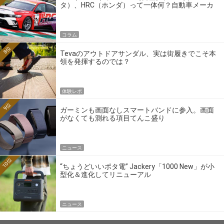
タ）、HRC（ホンダ）って一体何？自動車メーカ
ーの4大ワークスブランドを探る
コラム
8位
Tevaのアウトドアサンダル、実は街履きでこそ本
領を発揮するのでは？
体験レポ
9位
ガーミンも画面なしスマートバンドに参入。画面
がなくても測れる項目てんこ盛り
ニュース
10位
“ちょうどいいポタ電” Jackery「1000 New」が小
型化＆進化してリニューアル
ニュース