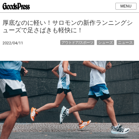
MENU
厚底なのに軽い！サロモンの新作ランニングシ
ューズで足さばきも軽快に！
アウトドア/スポーツ
シューズ
ニュース
2022/04/11