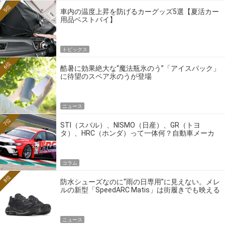
5位
車内の温度上昇を防げるカーグッズ5選【夏活カー
用品ベストバイ】
トピックス
6位
酷暑に効果絶大な“魔法瓶氷のう”「アイスパック」
に待望のスペア氷のうが登場
ニュース
7位
STI（スバル）、NISMO（日産）、GR（トヨ
タ）、HRC（ホンダ）って一体何？自動車メーカ
ーの4大ワークスブランドを探る
コラム
8位
防水シューズなのに“雨の日専用”に見えない。メレ
ルの新型「SpeedARC Matis」は街履きでも映える
ニュース