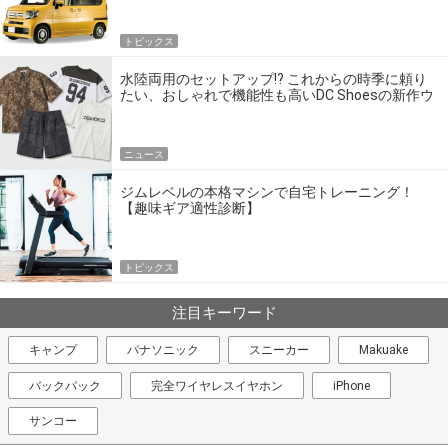
トピックス
水陸両用のセットアップ!? これからの時季に頼り
たい、おしゃれで機能性も高いDC Shoesの新作ウ
エア
ニュース
ジムレベルの本格マシンで自宅トレーニング！
【趣味ギア適性診断】
トピックス
注目キーワード
キャンプ
パナソニック
スニーカー
Makuake
バックパック
完全ワイヤレスイヤホン
iPhone
サンコー