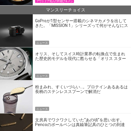
アウトドア名人の外遊び＆メシ
マンスリーチョイス
GoProが1型センサー搭載のシネマカメラを出して
きた。「MISSION 1」シリーズって何がそんなにス
ゴいの？
ニュース
オリス、そしてスイス時計業界の転換点で生まれ
た歴史的モデルを現代に甦らせる「オリス スター
エディション」
ニュース
粉まみれ、すくいづらい…。プロテインあるあるは
長柄のステンレススプーンで解消だ
ニュース
文房具でワクワクしていた“あの頃”を思い出す。
Pencoのボールペンは真鍮筆記具のひとつの到達
点だ