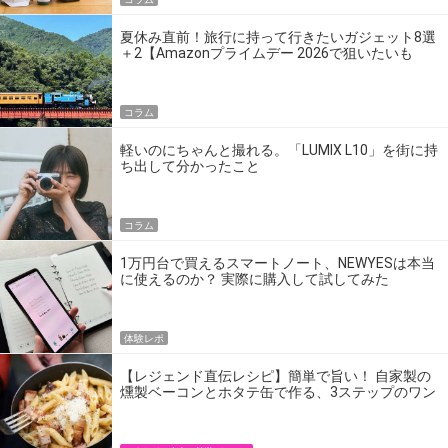
夏休み直前！旅行に持って行きたいガジェット8選
＋2【Amazonプライムデー 2026で狙いたいも
の】
コラム
軽いのにちゃんと撮れる。「LUMIX L10」を街に持
ち出して分かったこと
コラム
1万円台で買えるスマートノート、NEWYESは本当
に使えるのか？ 実際に購入して試してみた
体験レポ
【レジェンド直伝レシピ】簡単で旨い！ 自家製の
燻製ベーコンとホタテ缶で作る、3ステップのワン
パン飯