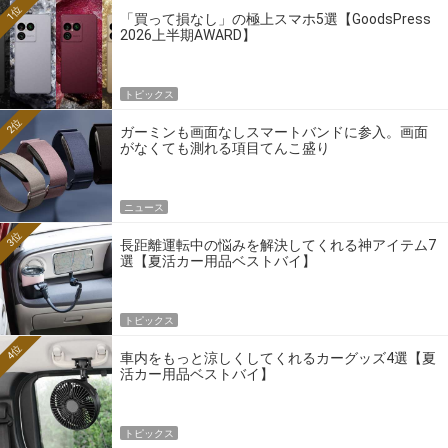
1位
「買って損なし」の極上スマホ5選【GoodsPress
2026上半期AWARD】
トピックス
2位
ガーミンも画面なしスマートバンドに参入。画面
がなくても測れる項目てんこ盛り
ニュース
3位
長距離運転中の悩みを解決してくれる神アイテム7
選【夏活カー用品ベストバイ】
トピックス
4位
車内をもっと涼しくしてくれるカーグッズ4選【夏
活カー用品ベストバイ】
トピックス