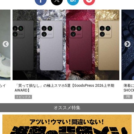
らイ
「買って損なし」の極上スマホ5選【GoodsPress 2026上半期
薄着に
AWARD】
SHO
トピックス
PR
オススメ特集