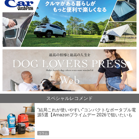
スペシャルレコメンド
“結局これが使いやすい”コンパクトなポータブル電
源5選【Amazonプライムデー 2026で狙いたいも
の】
コラム