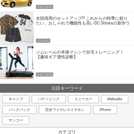
トピックス
水陸両用のセットアップ!? これからの時季に頼り
たい、おしゃれで機能性も高いDC Shoesの新作ウ
エア
ニュース
ジムレベルの本格マシンで自宅トレーニング！
【趣味ギア適性診断】
トピックス
注目キーワード
キャンプ
パナソニック
スニーカー
Makuake
バックパック
完全ワイヤレスイヤホン
iPhone
サンコー
カテゴリ