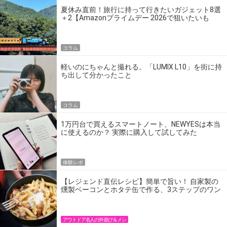
夏休み直前！旅行に持って行きたいガジェット8選
＋2【Amazonプライムデー 2026で狙いたいも
の】
コラム
軽いのにちゃんと撮れる。「LUMIX L10」を街に持
ち出して分かったこと
コラム
1万円台で買えるスマートノート、NEWYESは本当
に使えるのか？ 実際に購入して試してみた
体験レポ
【レジェンド直伝レシピ】簡単で旨い！ 自家製の
燻製ベーコンとホタテ缶で作る、3ステップのワン
パン飯
アウトドア名人の外遊び＆メシ