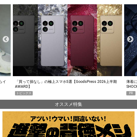
らイ
「買って損なし」の極上スマホ5選【GoodsPress 2026上半期
薄着に
AWARD】
SHO
トピックス
PR
オススメ特集