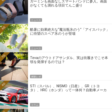
ガーミンも画面なしスマートバンドに参入。画面
がなくても測れる項目てんこ盛り
ニュース
6位
酷暑に効果絶大な“魔法瓶氷のう”「アイスパック」
に待望のスペア氷のうが登場
ニュース
7位
Tevaのアウトドアサンダル、実は街履きでこそ本
領を発揮するのでは？
体験レポ
8位
STI（スバル）、NISMO（日産）、GR（トヨ
タ）、HRC（ホンダ）って一体何？自動車メーカ
ーの4大ワークスブランドを探る
コラム