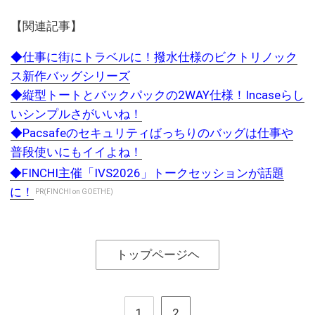
【関連記事】
◆仕事に街にトラベルに！撥水仕様のビクトリノック
ス新作バッグシリーズ
◆縦型トートとバックパックの2WAY仕様！Incaseらし
いシンプルさがいいね！
◆Pacsafeのセキュリティばっちりのバッグは仕事や
普段使いにもイイよね！
◆FINCHI主催「IVS2026」トークセッションが話題
に！
PR(FINCHI on GOETHE)
トップページヘ
1
2