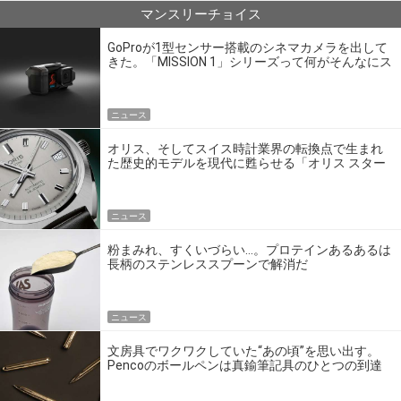
マンスリーチョイス
GoProが1型センサー搭載のシネマカメラを出して
きた。「MISSION 1」シリーズって何がそんなにス
ゴいの？
ニュース
オリス、そしてスイス時計業界の転換点で生まれ
た歴史的モデルを現代に甦らせる「オリス スター
エディション」
ニュース
粉まみれ、すくいづらい…。プロテインあるあるは
長柄のステンレススプーンで解消だ
ニュース
文房具でワクワクしていた“あの頃”を思い出す。
Pencoのボールペンは真鍮筆記具のひとつの到達
点だ