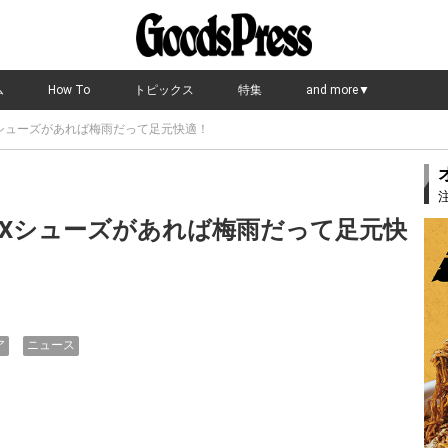
ム
How To
トピックス
特集
and more▼
EXシューズがあれば梅雨だって足元快適！
TEXシューズがあれば梅雨だって足元快
ア
ニュース