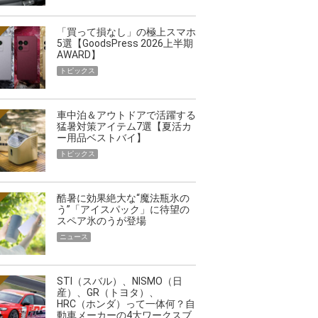
「買って損なし」の極上スマホ
5選【GoodsPress 2026上半期
AWARD】
トピックス
車中泊＆アウトドアで活躍する
猛暑対策アイテム7選【夏活カ
ー用品ベストバイ】
トピックス
酷暑に効果絶大な“魔法瓶氷の
う”「アイスパック」に待望の
スペア氷のうが登場
ニュース
STI（スバル）、NISMO（日
産）、GR（トヨタ）、
HRC（ホンダ）って一体何？自
動車メーカーの4大ワークスブ