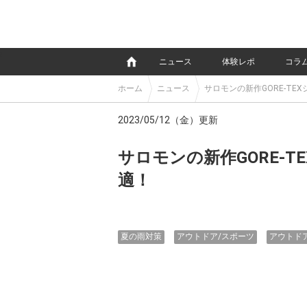
e
ニュース
体験レポ
コラ
ホーム
ニュース
サロモンの新作GORE-T
2023/05/12（金）更新
サロモンの新作GORE-
適！
夏の雨対策
アウトドア/スポーツ
アウトド