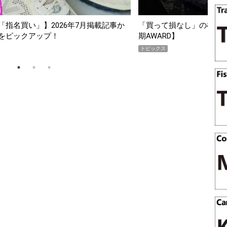
スマホ5選【GoodsPress 2026上半
薄着になる季節の夏こそ“
SHOCK「GRAVITYMA
PR