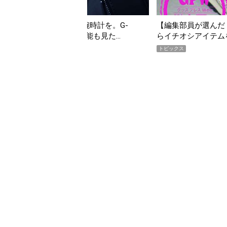
んだ「指名買い」】2026年7月掲載記事か
「買って損なし」の極上
イテムをピックアップ！
期AWARD】
トピックス