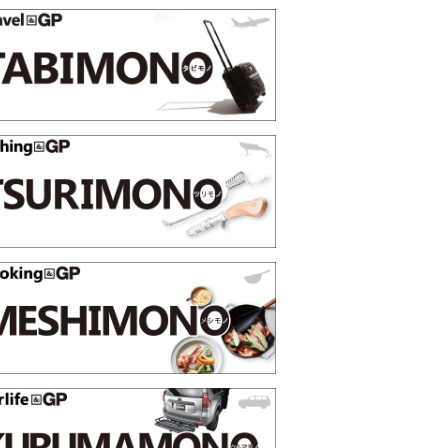
映える”タフな腕時計を。G-
【編集部員が選んだ「指名買い」
STER」は本当に機能も見た…
らイチオシアイテムをピックア
トピックス