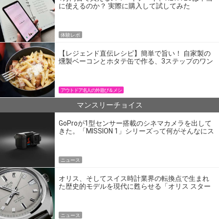
に使えるのか？ 実際に購入して試してみた
体験レポ
【レジェンド直伝レシピ】簡単で旨い！ 自家製の
燻製ベーコンとホタテ缶で作る、3ステップのワン
パン飯
アウトドア名人の外遊び＆メシ
マンスリーチョイス
GoProが1型センサー搭載のシネマカメラを出して
きた。「MISSION 1」シリーズって何がそんなにス
ゴいの？
ニュース
オリス、そしてスイス時計業界の転換点で生まれ
た歴史的モデルを現代に甦らせる「オリス スター
エディション」
ニュース