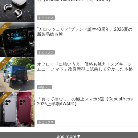
トピックス
8位
“カロッツェリア”ブランド誕生40周年。2026夏の
新製品総点検
トピックス
9位
オフロードに強いうえ、価格も魅力！スズキ「ジ
ムニー ノマド」改良新型に試乗して分かった本格
クロカンの実力
体験レポ
10位
「買って損なし」の極上スマホ5選【GoodsPress
2026上半期AWARD】
トピックス
and more▼