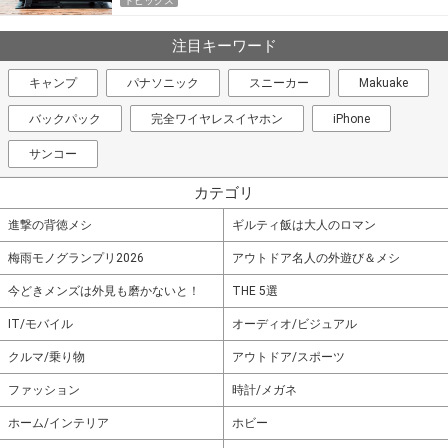
トピックス
注目キーワード
キャンプ
パナソニック
スニーカー
Makuake
バックパック
完全ワイヤレスイヤホン
iPhone
サンコー
カテゴリ
進撃の背徳メシ
ギルティ飯は大人のロマン
梅雨モノグランプリ2026
アウトドア名人の外遊び＆メシ
今どきメンズは外見も磨かないと！
THE 5選
IT/モバイル
オーディオ/ビジュアル
クルマ/乗り物
アウトドア/スポーツ
ファッション
時計/メガネ
ホーム/インテリア
ホビー