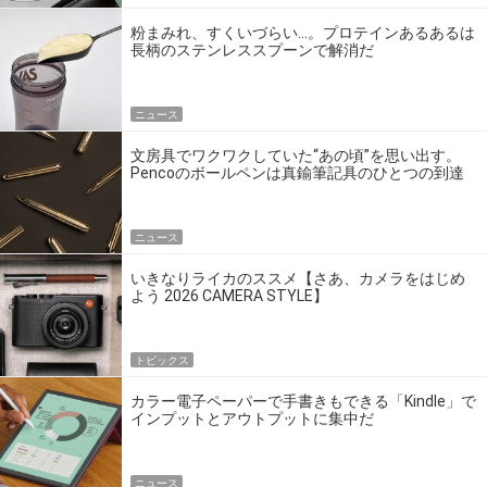
粉まみれ、すくいづらい…。プロテインあるあるは
長柄のステンレススプーンで解消だ
ニュース
文房具でワクワクしていた“あの頃”を思い出す。
Pencoのボールペンは真鍮筆記具のひとつの到達
点だ
ニュース
いきなりライカのススメ【さあ、カメラをはじめ
よう 2026 CAMERA STYLE】
トピックス
カラー電子ペーパーで手書きもできる「Kindle」で
インプットとアウトプットに集中だ
ニュース