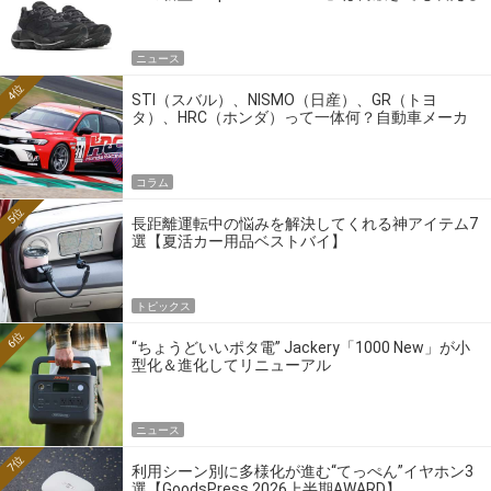
ニュース
4位
STI（スバル）、NISMO（日産）、GR（トヨ
タ）、HRC（ホンダ）って一体何？自動車メーカ
ーの4大ワークスブランドを探る
コラム
5位
長距離運転中の悩みを解決してくれる神アイテム7
選【夏活カー用品ベストバイ】
トピックス
6位
“ちょうどいいポタ電” Jackery「1000 New」が小
型化＆進化してリニューアル
ニュース
7位
利用シーン別に多様化が進む“てっぺん”イヤホン3
選【GoodsPress 2026上半期AWARD】