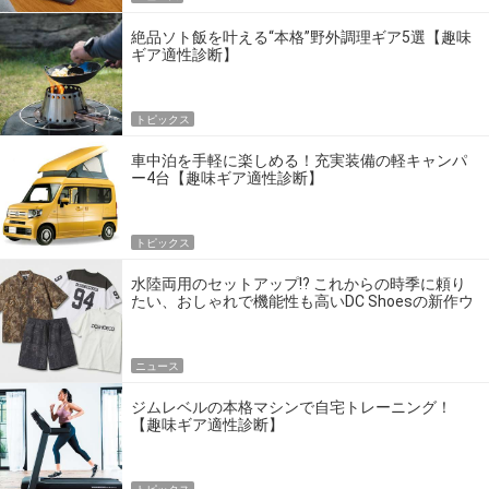
絶品ソト飯を叶える“本格”野外調理ギア5選【趣味
ギア適性診断】
トピックス
車中泊を手軽に楽しめる！充実装備の軽キャンパ
ー4台【趣味ギア適性診断】
トピックス
水陸両用のセットアップ!? これからの時季に頼り
たい、おしゃれで機能性も高いDC Shoesの新作ウ
エア
ニュース
ジムレベルの本格マシンで自宅トレーニング！
【趣味ギア適性診断】