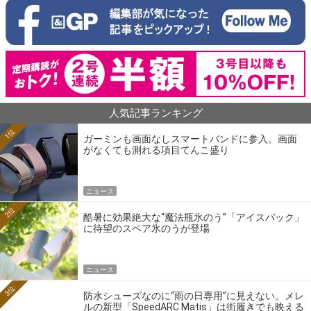
人気記事ランキング
1位
ガーミンも画面なしスマートバンドに参入。画面
がなくても測れる項目てんこ盛り
ニュース
2位
酷暑に効果絶大な“魔法瓶氷のう”「アイスパック」
に待望のスペア氷のうが登場
ニュース
3位
防水シューズなのに“雨の日専用”に見えない。メレ
ルの新型「SpeedARC Matis」は街履きでも映える