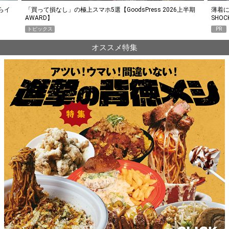
らイ
「買って損なし」の極上スマホ5選【GoodsPress 2026上半期
薄着に
AWARD】
SHO
トピックス
PR
オススメ特集