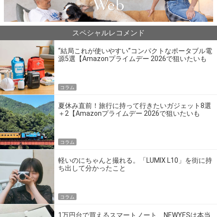
スペシャルレコメンド
“結局これが使いやすい”コンパクトなポータブル電
源5選【Amazonプライムデー 2026で狙いたいも
の】
コラム
夏休み直前！旅行に持って行きたいガジェット8選
＋2【Amazonプライムデー 2026で狙いたいも
の】
コラム
軽いのにちゃんと撮れる。「LUMIX L10」を街に持
ち出して分かったこと
コラム
1万円台で買えるスマートノート、NEWYESは本当