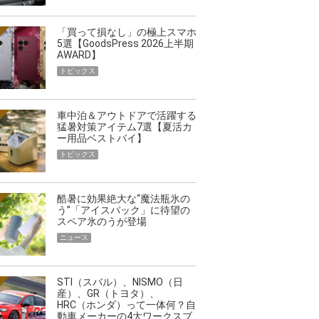
「買って損なし」の極上スマホ
5選【GoodsPress 2026上半期
AWARD】
トピックス
車中泊＆アウトドアで活躍する
猛暑対策アイテム7選【夏活カ
ー用品ベストバイ】
トピックス
酷暑に効果絶大な“魔法瓶氷の
う”「アイスパック」に待望の
スペア氷のうが登場
ニュース
STI（スバル）、NISMO（日
産）、GR（トヨタ）、
HRC（ホンダ）って一体何？自
動車メーカーの4大ワークスブ