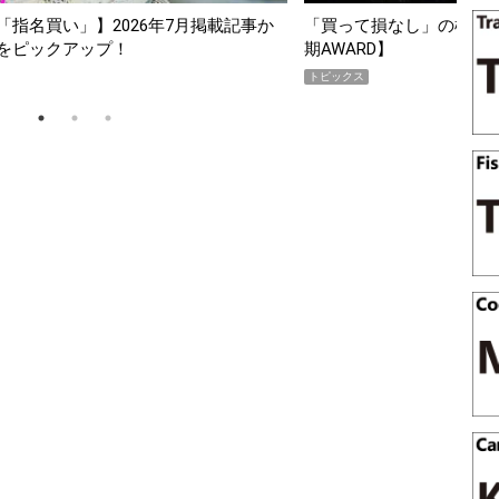
スマホ5選【GoodsPress 2026上半
薄着になる季節の夏こそ“
SHOCK「GRAVITYMA
PR