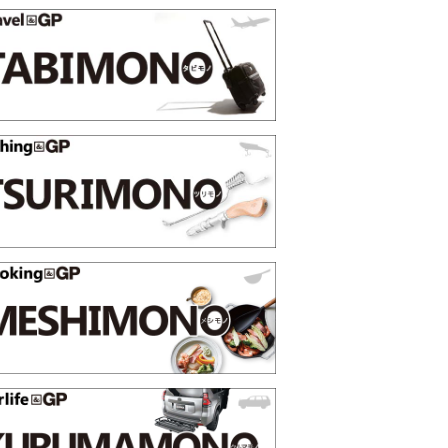
映える”タフな腕時計を。G-
【編集部員が選んだ「指名買い」
STER」は本当に機能も見た…
らイチオシアイテムをピックア
トピックス