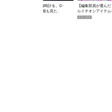
んだ「指名買い」】2026年7月掲載記事か
「買って損なし」の極上
イテムをピックアップ！
期AWARD】
トピックス