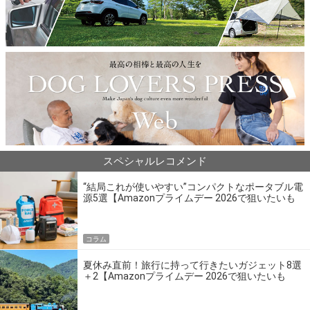
スペシャルレコメンド
“結局これが使いやすい”コンパクトなポータブル電
源5選【Amazonプライムデー 2026で狙いたいも
の】
コラム
夏休み直前！旅行に持って行きたいガジェット8選
＋2【Amazonプライムデー 2026で狙いたいも
の】