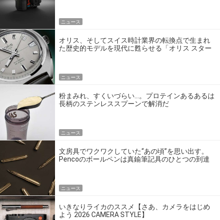
ゴいの？
ニュース
オリス、そしてスイス時計業界の転換点で生まれ
た歴史的モデルを現代に甦らせる「オリス スター
エディション」
ニュース
粉まみれ、すくいづらい…。プロテインあるあるは
長柄のステンレススプーンで解消だ
ニュース
文房具でワクワクしていた“あの頃”を思い出す。
Pencoのボールペンは真鍮筆記具のひとつの到達
点だ
ニュース
いきなりライカのススメ【さあ、カメラをはじめ
よう 2026 CAMERA STYLE】