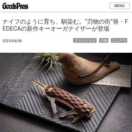
MENU
ナイフのように育ち、馴染む。“刃物の街”発・F
EDECAの新作キーオーガナイザーが登場
ファッション
小物
ニュース
2025/04/06