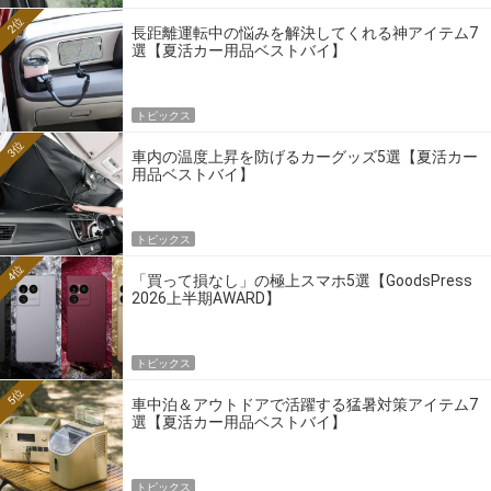
2位
長距離運転中の悩みを解決してくれる神アイテム7
選【夏活カー用品ベストバイ】
トピックス
3位
車内の温度上昇を防げるカーグッズ5選【夏活カー
用品ベストバイ】
トピックス
4位
「買って損なし」の極上スマホ5選【GoodsPress
2026上半期AWARD】
トピックス
5位
車中泊＆アウトドアで活躍する猛暑対策アイテム7
選【夏活カー用品ベストバイ】
トピックス