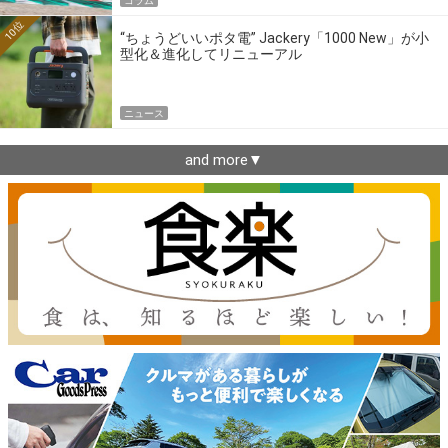
コラム
10位
“ちょうどいいポタ電” Jackery「1000 New」が小
型化＆進化してリニューアル
ニュース
and more▼