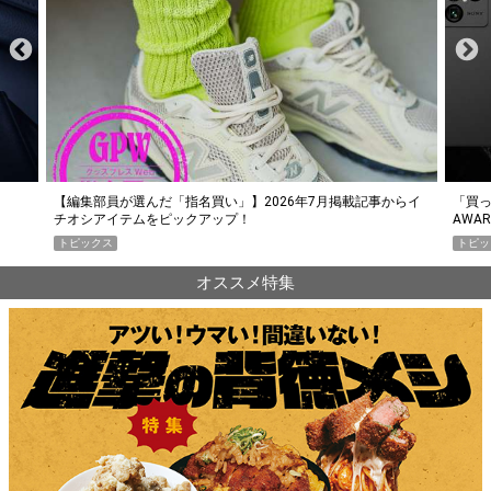
らイ
「買って損なし」の極上スマホ5選【GoodsPress 2026上半期
薄着に
AWARD】
SHO
トピックス
PR
オススメ特集