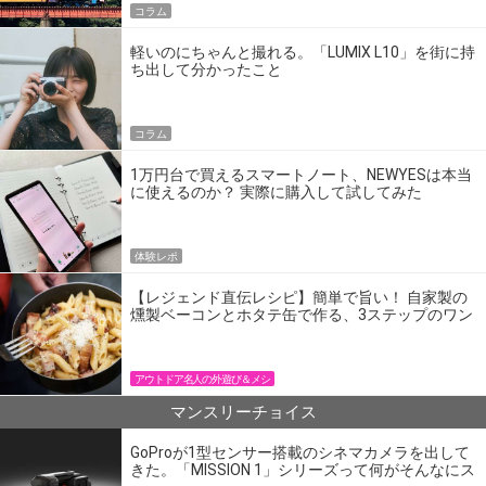
コラム
軽いのにちゃんと撮れる。「LUMIX L10」を街に持
ち出して分かったこと
コラム
1万円台で買えるスマートノート、NEWYESは本当
に使えるのか？ 実際に購入して試してみた
体験レポ
【レジェンド直伝レシピ】簡単で旨い！ 自家製の
燻製ベーコンとホタテ缶で作る、3ステップのワン
パン飯
アウトドア名人の外遊び＆メシ
マンスリーチョイス
GoProが1型センサー搭載のシネマカメラを出して
きた。「MISSION 1」シリーズって何がそんなにス