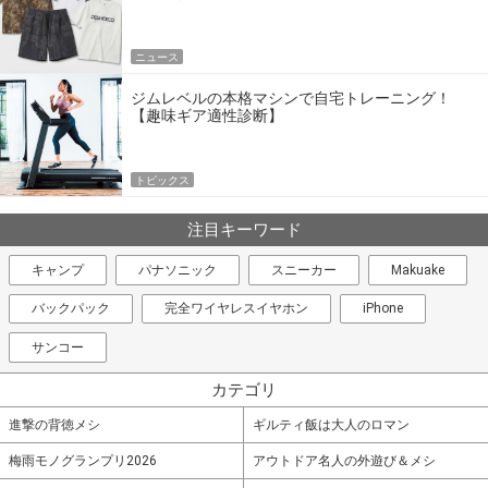
エア
ニュース
ジムレベルの本格マシンで自宅トレーニング！
【趣味ギア適性診断】
トピックス
注目キーワード
キャンプ
パナソニック
スニーカー
Makuake
バックパック
完全ワイヤレスイヤホン
iPhone
サンコー
カテゴリ
進撃の背徳メシ
ギルティ飯は大人のロマン
梅雨モノグランプリ2026
アウトドア名人の外遊び＆メシ