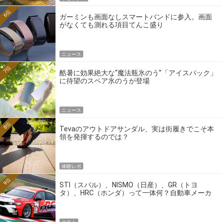
6位
ガーミンも画面なしスマートバンドに参入。画面
がなくても測れる項目てんこ盛り
ニュース
7位
酷暑に効果絶大な“魔法瓶氷のう”「アイスパック」
に待望のスペア氷のうが登場
ニュース
8位
Tevaのアウトドアサンダル、実は街履きでこそ本
領を発揮するのでは？
体験レポ
9位
STI（スバル）、NISMO（日産）、GR（トヨ
タ）、HRC（ホンダ）って一体何？自動車メーカ
ーの4大ワークスブランドを探る