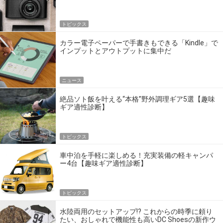
トピックス
カラー電子ペーパーで手書きもできる「Kindle」で
インプットとアウトプットに集中だ
ニュース
絶品ソト飯を叶える“本格”野外調理ギア5選【趣味
ギア適性診断】
トピックス
車中泊を手軽に楽しめる！充実装備の軽キャンパ
ー4台【趣味ギア適性診断】
トピックス
水陸両用のセットアップ!? これからの時季に頼り
たい、おしゃれで機能性も高いDC Shoesの新作ウ