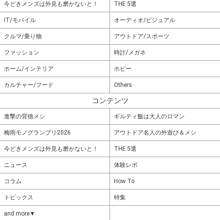
今どきメンズは外見も磨かないと！
THE 5選
IT/モバイル
オーディオ/ビジュアル
クルマ/乗り物
アウトドア/スポーツ
ファッション
時計/メガネ
ホーム/インテリア
ホビー
カルチャー/フード
Others
コンテンツ
進撃の背徳メシ
ギルティ飯は大人のロマン
梅雨モノグランプリ2026
アウトドア名人の外遊び＆メシ
今どきメンズは外見も磨かないと！
THE 5選
ニュース
体験レポ
コラム
How To
トピックス
特集
and more▼