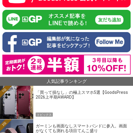
人気記事ランキング
1位
「買って損なし」の極上スマホ5選【GoodsPress
2026上半期AWARD】
トピックス
2位
ガーミンも画面なしスマートバンドに参入。画面
がなくても測れる項目てんこ盛り