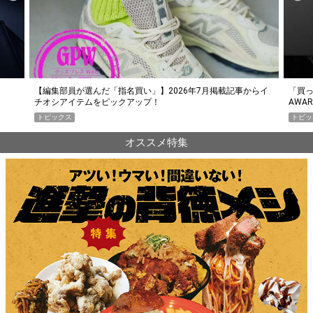
らイ
「買って損なし」の極上スマホ5選【GoodsPress 2026上半期
薄着に
AWARD】
SHO
トピックス
PR
オススメ特集