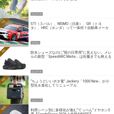
ニュース
7位
STI（スバル）、NISMO（日産）、GR（トヨ
タ）、HRC（ホンダ）って一体何？自動車メーカ
ーの4大ワークスブランドを探る
コラム
8位
防水シューズなのに“雨の日専用”に見えない。メレ
ルの新型「SpeedARC Matis」は街履きでも映える
ニュース
9位
“ちょうどいいポタ電” Jackery「1000 New」が小
型化＆進化してリニューアル
ニュース
10位
利用シーン別に多様化が進む“てっぺん”イヤホン3