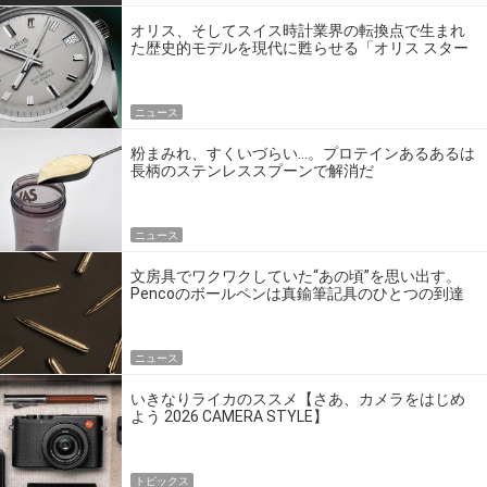
オリス、そしてスイス時計業界の転換点で生まれ
た歴史的モデルを現代に甦らせる「オリス スター
エディション」
ニュース
粉まみれ、すくいづらい…。プロテインあるあるは
長柄のステンレススプーンで解消だ
ニュース
文房具でワクワクしていた“あの頃”を思い出す。
Pencoのボールペンは真鍮筆記具のひとつの到達
点だ
ニュース
いきなりライカのススメ【さあ、カメラをはじめ
よう 2026 CAMERA STYLE】
トピックス