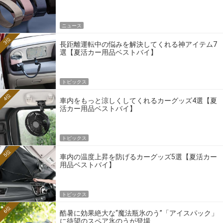
ニュース
3位
長距離運転中の悩みを解決してくれる神アイテム7
選【夏活カー用品ベストバイ】
トピックス
4位
車内をもっと涼しくしてくれるカーグッズ4選【夏
活カー用品ベストバイ】
トピックス
5位
車内の温度上昇を防げるカーグッズ5選【夏活カー
用品ベストバイ】
トピックス
6位
酷暑に効果絶大な“魔法瓶氷のう”「アイスパック」
に待望のスペア氷のうが登場