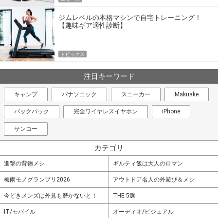
ジムレベルの本格マシンで自宅トレーニング！
【趣味ギア適性診断】
トピックス
注目キーワード
キャンプ
パナソニック
スニーカー
Makuake
バックパック
完全ワイヤレスイヤホン
iPhone
サンコー
カテゴリ
進撃の背徳メシ
ギルティ飯は大人のロマン
梅雨モノグランプリ2026
アウトドア名人の外遊び＆メシ
今どきメンズは外見も磨かないと！
THE 5選
IT/モバイル
オーディオ/ビジュアル