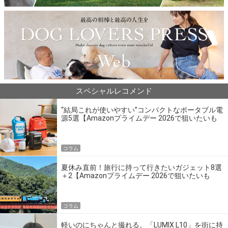
スペシャルレコメンド
“結局これが使いやすい”コンパクトなポータブル電
源5選【Amazonプライムデー 2026で狙いたいも
の】
コラム
夏休み直前！旅行に持って行きたいガジェット8選
＋2【Amazonプライムデー 2026で狙いたいも
の】
コラム
軽いのにちゃんと撮れる。「LUMIX L10」を街に持