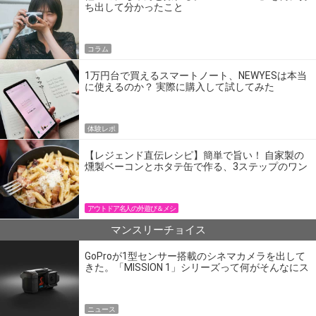
ち出して分かったこと
コラム
1万円台で買えるスマートノート、NEWYESは本当
に使えるのか？ 実際に購入して試してみた
体験レポ
【レジェンド直伝レシピ】簡単で旨い！ 自家製の
燻製ベーコンとホタテ缶で作る、3ステップのワン
パン飯
アウトドア名人の外遊び＆メシ
マンスリーチョイス
GoProが1型センサー搭載のシネマカメラを出して
きた。「MISSION 1」シリーズって何がそんなにス
ゴいの？
ニュース