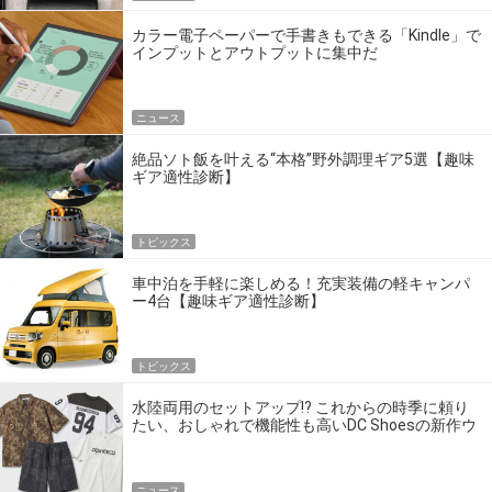
カラー電子ペーパーで手書きもできる「Kindle」で
インプットとアウトプットに集中だ
ニュース
絶品ソト飯を叶える“本格”野外調理ギア5選【趣味
ギア適性診断】
トピックス
車中泊を手軽に楽しめる！充実装備の軽キャンパ
ー4台【趣味ギア適性診断】
トピックス
水陸両用のセットアップ!? これからの時季に頼り
たい、おしゃれで機能性も高いDC Shoesの新作ウ
エア
ニュース