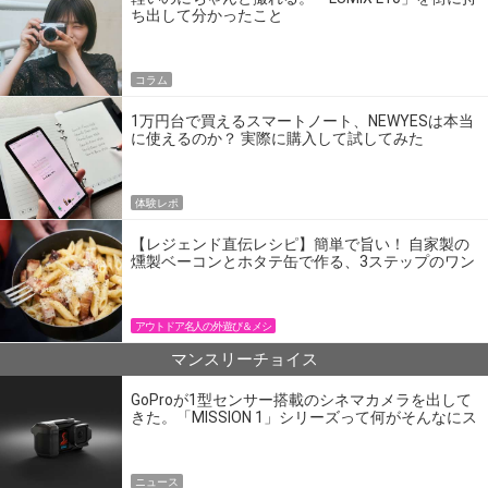
ち出して分かったこと
コラム
1万円台で買えるスマートノート、NEWYESは本当
に使えるのか？ 実際に購入して試してみた
体験レポ
【レジェンド直伝レシピ】簡単で旨い！ 自家製の
燻製ベーコンとホタテ缶で作る、3ステップのワン
パン飯
アウトドア名人の外遊び＆メシ
マンスリーチョイス
GoProが1型センサー搭載のシネマカメラを出して
きた。「MISSION 1」シリーズって何がそんなにス
ゴいの？
ニュース