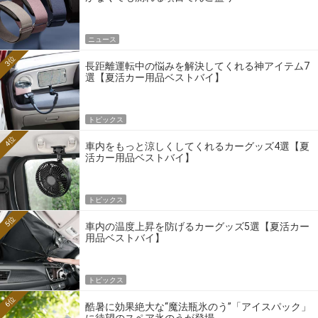
ニュース
3位
長距離運転中の悩みを解決してくれる神アイテム7
選【夏活カー用品ベストバイ】
トピックス
4位
車内をもっと涼しくしてくれるカーグッズ4選【夏
活カー用品ベストバイ】
トピックス
5位
車内の温度上昇を防げるカーグッズ5選【夏活カー
用品ベストバイ】
トピックス
6位
酷暑に効果絶大な“魔法瓶氷のう”「アイスパック」
に待望のスペア氷のうが登場