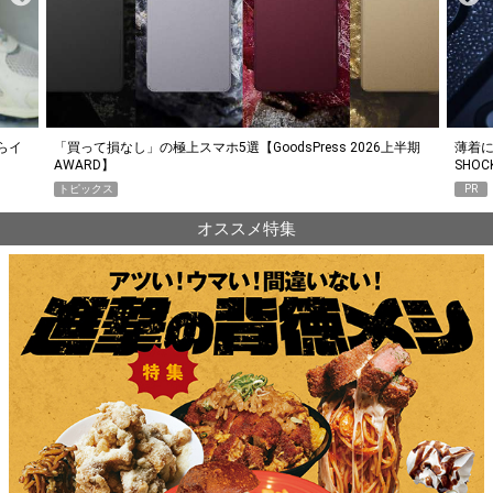
らイ
「買って損なし」の極上スマホ5選【GoodsPress 2026上半期
薄着に
AWARD】
SHO
トピックス
PR
オススメ特集