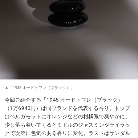
▲「1945 オードトワレ（ブラック）」
今回ご紹介する「1945 オードトワレ（ブラック）」
（1万6940円）は同ブランドを代表する香り。トップ
はベルガモットにオレンジなどの柑橘系で爽やかに、
少し落ち着いてくるとミドルのジャスミンやライラッ
クで次第に色気のある香りに変化。ラストはサンダル