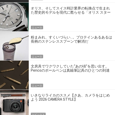
オリス、そしてスイス時計業界の転換点で生まれ
た歴史的モデルを現代に甦らせる「オリス スター
エディション」
ニュース
粉まみれ、すくいづらい…。プロテインあるあるは
長柄のステンレススプーンで解消だ
ニュース
文房具でワクワクしていた“あの頃”を思い出す。
Pencoのボールペンは真鍮筆記具のひとつの到達
点だ
ニュース
いきなりライカのススメ【さあ、カメラをはじめ
よう 2026 CAMERA STYLE】
トピックス