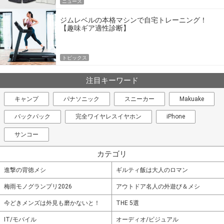
ニュース
ジムレベルの本格マシンで自宅トレーニング！
【趣味ギア適性診断】
トピックス
注目キーワード
キャンプ
パナソニック
スニーカー
Makuake
バックパック
完全ワイヤレスイヤホン
iPhone
サンコー
カテゴリ
進撃の背徳メシ
ギルティ飯は大人のロマン
梅雨モノグランプリ2026
アウトドア名人の外遊び＆メシ
今どきメンズは外見も磨かないと！
THE 5選
IT/モバイル
オーディオ/ビジュアル