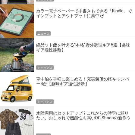
カラー電子ペーパーで手書きもできる「Kindle」で
インプットとアウトプットに集中だ
ニュース
絶品ソト飯を叶える“本格”野外調理ギア5選【趣味
ギア適性診断】
トピックス
車中泊を手軽に楽しめる！充実装備の軽キャンパ
ー4台【趣味ギア適性診断】
トピックス
水陸両用のセットアップ!? これからの時季に頼り
たい、おしゃれで機能性も高いDC Shoesの新作ウ
エア