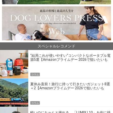
スペシャルレコメンド
“結局これが使いやすい”コンパクトなポータブル電
源5選【Amazonプライムデー 2026で狙いたいも
の】
コラム
夏休み直前！旅行に持って行きたいガジェット8選
＋2【Amazonプライムデー 2026で狙いたいも
の】
コラム
軽いのにちゃんと撮れる。「LUMIX L10」を街に持