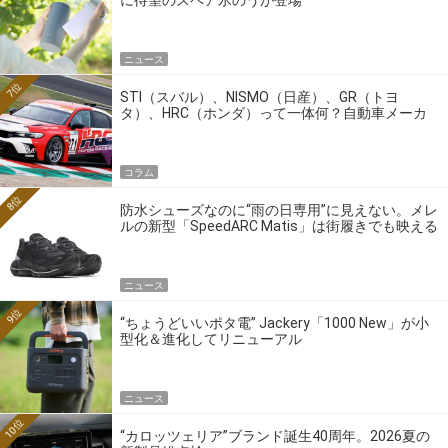
ニュース
7位
STI（スバル）、NISMO（日産）、GR（トヨ
タ）、HRC（ホンダ）って一体何？自動車メーカ
ーの4大ワークスブランドを探る
コラム
8位
防水シューズなのに“雨の日専用”に見えない。メレ
ルの新型「SpeedARC Matis」は街履きでも映える
ニュース
9位
“ちょうどいいポタ電” Jackery「1000 New」が小
型化＆進化してリニューアル
ニュース
10位
“カロッツェリア”ブランド誕生40周年。2026夏の