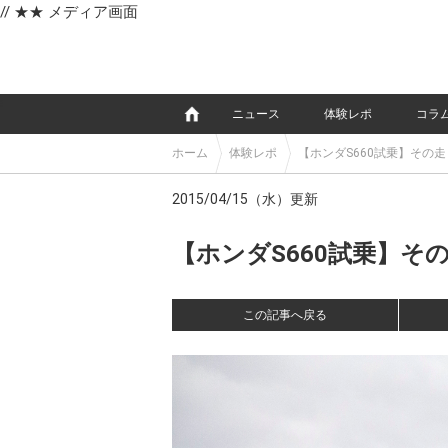
// ★★ メディア画面
e
ニュース
体験レポ
コラ
ホーム
体験レポ
【ホンダS660試乗】その
2015/04/15（水）更新
【ホンダS660試乗】そ
この記事へ戻る