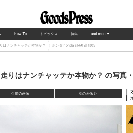
ム
How To
トピックス
特集
and more▼
走りはナンチャッテか本物か？
ホンダ honda s660 高知05
の走りはナンチャッテか本物か？ の写真・画
◁ 前の画像
次の画像 ▷