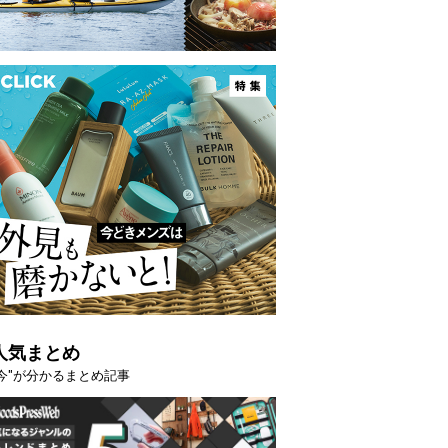
映える”タフな腕時計を。G-
【編集部員が選んだ「指名買い」
STER」は本当に機能も見た…
らイチオシアイテムをピックア
トピックス
人気まとめ
"今"が分かるまとめ記事