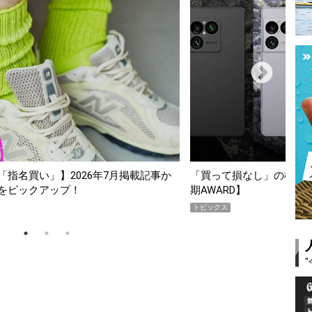
スマホ5選【GoodsPress 2026上半
薄着になる季節の夏こそ“
SHOCK「GRAVITYMA
PR