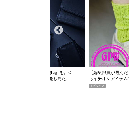
んだ「指名買い」】2026年7月掲載記事か
「買って損なし」の極上
イテムをピックアップ！
期AWARD】
トピックス