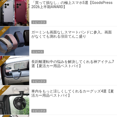
1位
「買って損なし」の極上スマホ5選【GoodsPress
2026上半期AWARD】
トピックス
2位
ガーミンも画面なしスマートバンドに参入。画面
がなくても測れる項目てんこ盛り
ニュース
3位
長距離運転中の悩みを解決してくれる神アイテム7
選【夏活カー用品ベストバイ】
トピックス
4位
車内をもっと涼しくしてくれるカーグッズ4選【夏
活カー用品ベストバイ】
トピックス