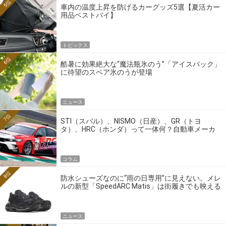
5位
車内の温度上昇を防げるカーグッズ5選【夏活カー
用品ベストバイ】
トピックス
6位
酷暑に効果絶大な“魔法瓶氷のう”「アイスパック」
に待望のスペア氷のうが登場
ニュース
7位
STI（スバル）、NISMO（日産）、GR（トヨ
タ）、HRC（ホンダ）って一体何？自動車メーカ
ーの4大ワークスブランドを探る
コラム
8位
防水シューズなのに“雨の日専用”に見えない。メレ
ルの新型「SpeedARC Matis」は街履きでも映える
ニュース