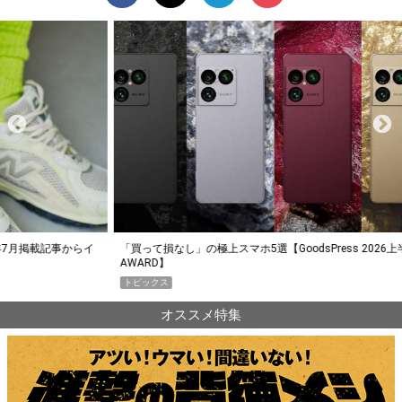
らイ
「買って損なし」の極上スマホ5選【GoodsPress 2026上半期
薄着に
AWARD】
SHO
トピックス
PR
オススメ特集