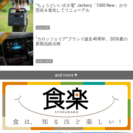
9位
“ちょうどいいポタ電” Jackery「1000 New」が小
型化＆進化してリニューアル
ニュース
10位
“カロッツェリア”ブランド誕生40周年。2026夏の
新製品総点検
トピックス
and more▼