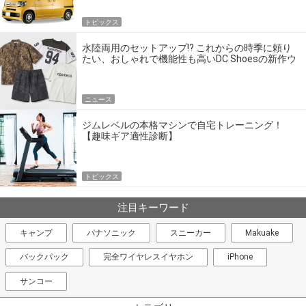
トピックス
水陸両用のセットアップ!? これからの時季に頼り
たい、おしゃれで機能性も高いDC Shoesの新作ウ
エア
ニュース
ジムレベルの本格マシンで自宅トレーニング！
【趣味ギア適性診断】
トピックス
注目キーワード
キャンプ
パナソニック
スニーカー
Makuake
バックパック
完全ワイヤレスイヤホン
iPhone
サンコー