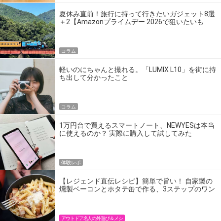
夏休み直前！旅行に持って行きたいガジェット8選
＋2【Amazonプライムデー 2026で狙いたいも
の】
コラム
軽いのにちゃんと撮れる。「LUMIX L10」を街に持
ち出して分かったこと
コラム
1万円台で買えるスマートノート、NEWYESは本当
に使えるのか？ 実際に購入して試してみた
体験レポ
【レジェンド直伝レシピ】簡単で旨い！ 自家製の
燻製ベーコンとホタテ缶で作る、3ステップのワン
パン飯
アウトドア名人の外遊び＆メシ