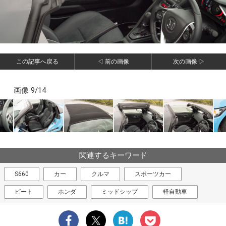
この記事へ戻る
◁ 前の画像
次の画像 ▷
画像 9/14
関連するキーワード
S660
カー
クルマ
スポーツカー
ビート
ホンダ
ミッドシップ
軽自動車