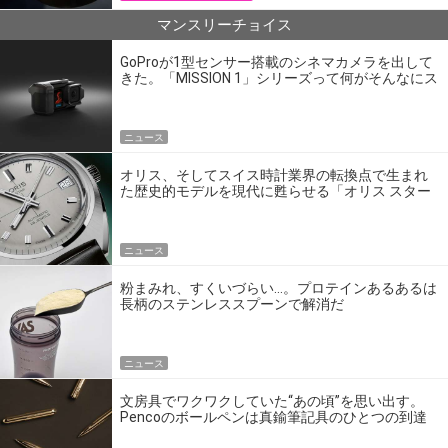
マンスリーチョイス
GoProが1型センサー搭載のシネマカメラを出して
きた。「MISSION 1」シリーズって何がそんなにス
ゴいの？
ニュース
オリス、そしてスイス時計業界の転換点で生まれ
た歴史的モデルを現代に甦らせる「オリス スター
エディション」
ニュース
粉まみれ、すくいづらい…。プロテインあるあるは
長柄のステンレススプーンで解消だ
ニュース
文房具でワクワクしていた“あの頃”を思い出す。
Pencoのボールペンは真鍮筆記具のひとつの到達
点だ