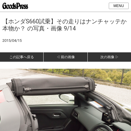
MENU
【ホンダS660試乗】その走りはナンチャッテか
本物か？ の写真・画像 9/14
2015/04/15
この記事へ戻る
◁ 前の画像
次の画像 ▷