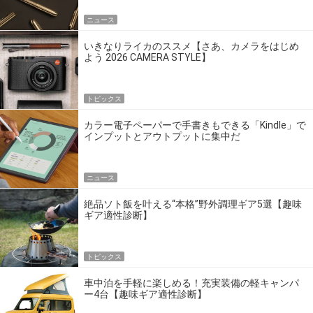
ニュース
いきなりライカのススメ【さあ、カメラをはじめ
よう 2026 CAMERA STYLE】
トピックス
カラー電子ペーパーで手書きもできる「Kindle」で
インプットとアウトプットに集中だ
ニュース
絶品ソト飯を叶える“本格”野外調理ギア5選【趣味
ギア適性診断】
トピックス
車中泊を手軽に楽しめる！充実装備の軽キャンパ
ー4台【趣味ギア適性診断】