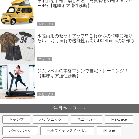
車中泊を手軽に楽しめる！充実装備の軽キャンパ
ー4台【趣味ギア適性診断】
トピックス
水陸両用のセットアップ!? これからの時季に頼り
たい、おしゃれで機能性も高いDC Shoesの新作ウ
エア
ニュース
ジムレベルの本格マシンで自宅トレーニング！
【趣味ギア適性診断】
トピックス
注目キーワード
キャンプ
パナソニック
スニーカー
Makuake
バックパック
完全ワイヤレスイヤホン
iPhone