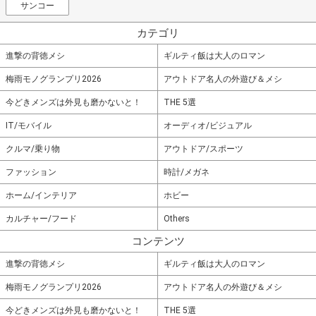
サンコー
カテゴリ
進撃の背徳メシ
ギルティ飯は大人のロマン
梅雨モノグランプリ2026
アウトドア名人の外遊び＆メシ
今どきメンズは外見も磨かないと！
THE 5選
IT/モバイル
オーディオ/ビジュアル
クルマ/乗り物
アウトドア/スポーツ
ファッション
時計/メガネ
ホーム/インテリア
ホビー
カルチャー/フード
Others
コンテンツ
進撃の背徳メシ
ギルティ飯は大人のロマン
梅雨モノグランプリ2026
アウトドア名人の外遊び＆メシ
今どきメンズは外見も磨かないと！
THE 5選