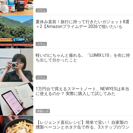
コラム
夏休み直前！旅行に持って行きたいガジェット8選
＋2【Amazonプライムデー 2026で狙いたいも
の】
コラム
軽いのにちゃんと撮れる。「LUMIX L10」を街に持
ち出して分かったこと
コラム
1万円台で買えるスマートノート、NEWYESは本当
に使えるのか？ 実際に購入して試してみた
体験レポ
【レジェンド直伝レシピ】簡単で旨い！ 自家製の
燻製ベーコンとホタテ缶で作る、3ステップのワン
パン飯