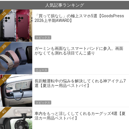
人気記事ランキング
1位
「買って損なし」の極上スマホ5選【GoodsPress
2026上半期AWARD】
トピックス
2位
ガーミンも画面なしスマートバンドに参入。画面
がなくても測れる項目てんこ盛り
ニュース
3位
長距離運転中の悩みを解決してくれる神アイテム7
選【夏活カー用品ベストバイ】
トピックス
4位
車内をもっと涼しくしてくれるカーグッズ4選【夏
活カー用品ベストバイ】