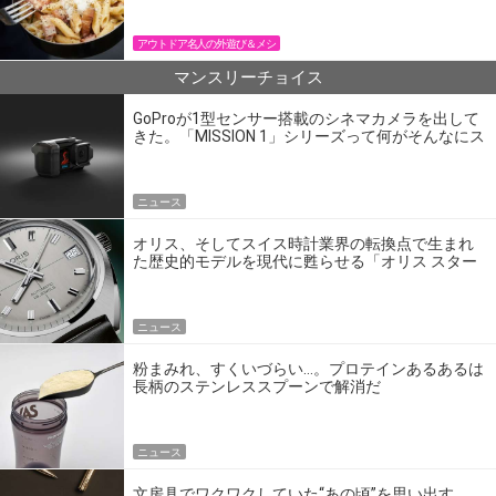
アウトドア名人の外遊び＆メシ
マンスリーチョイス
GoProが1型センサー搭載のシネマカメラを出して
きた。「MISSION 1」シリーズって何がそんなにス
ゴいの？
ニュース
オリス、そしてスイス時計業界の転換点で生まれ
た歴史的モデルを現代に甦らせる「オリス スター
エディション」
ニュース
粉まみれ、すくいづらい…。プロテインあるあるは
長柄のステンレススプーンで解消だ
ニュース
文房具でワクワクしていた“あの頃”を思い出す。