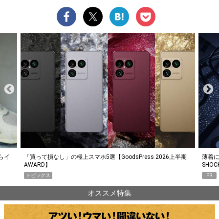
らイ
「買って損なし」の極上スマホ5選【GoodsPress 2026上半期
薄着に
AWARD】
SHO
トピックス
PR
オススメ特集