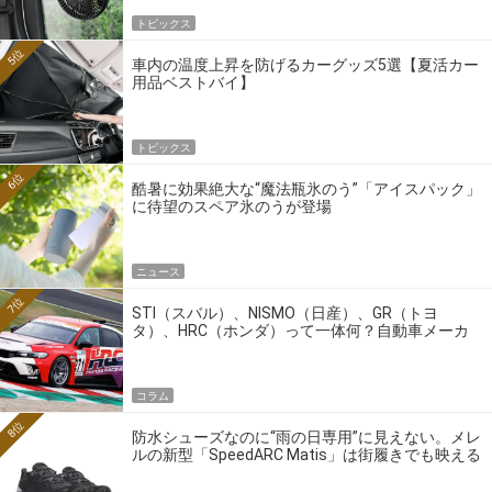
トピックス
5位
車内の温度上昇を防げるカーグッズ5選【夏活カー
用品ベストバイ】
トピックス
6位
酷暑に効果絶大な“魔法瓶氷のう”「アイスパック」
に待望のスペア氷のうが登場
ニュース
7位
STI（スバル）、NISMO（日産）、GR（トヨ
タ）、HRC（ホンダ）って一体何？自動車メーカ
ーの4大ワークスブランドを探る
コラム
8位
防水シューズなのに“雨の日専用”に見えない。メレ
ルの新型「SpeedARC Matis」は街履きでも映える