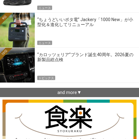
ニュース
9位
“ちょうどいいポタ電” Jackery「1000 New」が小
型化＆進化してリニューアル
ニュース
10位
“カロッツェリア”ブランド誕生40周年。2026夏の
新製品総点検
トピックス
and more▼