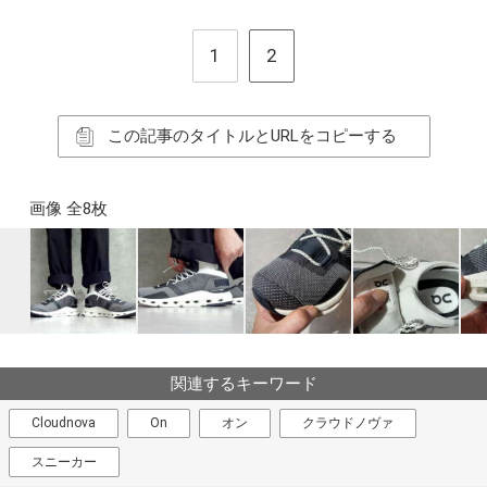
1
2
この記事のタイトルとURLをコピーする
画像 全8枚
関連するキーワード
Cloudnova
On
オン
クラウドノヴァ
スニーカー