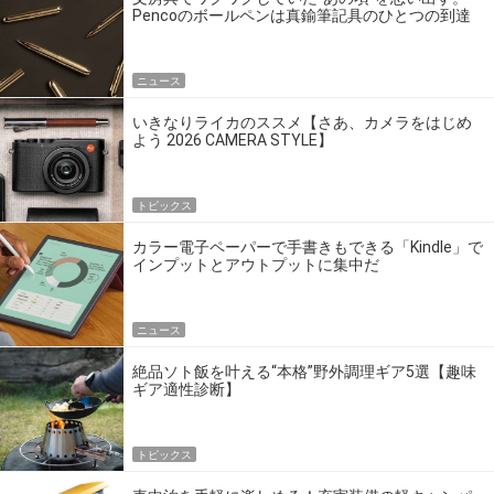
Pencoのボールペンは真鍮筆記具のひとつの到達
点だ
ニュース
いきなりライカのススメ【さあ、カメラをはじめ
よう 2026 CAMERA STYLE】
トピックス
カラー電子ペーパーで手書きもできる「Kindle」で
インプットとアウトプットに集中だ
ニュース
絶品ソト飯を叶える“本格”野外調理ギア5選【趣味
ギア適性診断】
トピックス