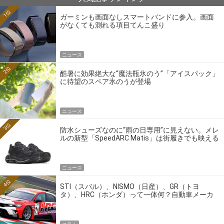
1位
ガーミンも画面なしスマートバンドに参入。画面
がなくても測れる項目てんこ盛り
ニュース
2位
酷暑に効果絶大な“魔法瓶氷のう”「アイスパック」
に待望のスペア氷のうが登場
ニュース
3位
防水シューズなのに“雨の日専用”に見えない。メレ
ルの新型「SpeedARC Matis」は街履きでも映える
ニュース
4位
STI（スバル）、NISMO（日産）、GR（トヨ
タ）、HRC（ホンダ）って一体何？自動車メーカ
ーの4大ワークスブランドを探る