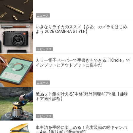
点だ
ニュース
いきなりライカのススメ【さあ、カメラをはじめ
よう 2026 CAMERA STYLE】
トピックス
カラー電子ペーパーで手書きもできる「Kindle」で
インプットとアウトプットに集中だ
ニュース
絶品ソト飯を叶える“本格”野外調理ギア5選【趣味
ギア適性診断】
トピックス
車中泊を手軽に楽しめる！充実装備の軽キャンパ
ー4台【趣味ギア適性診断】