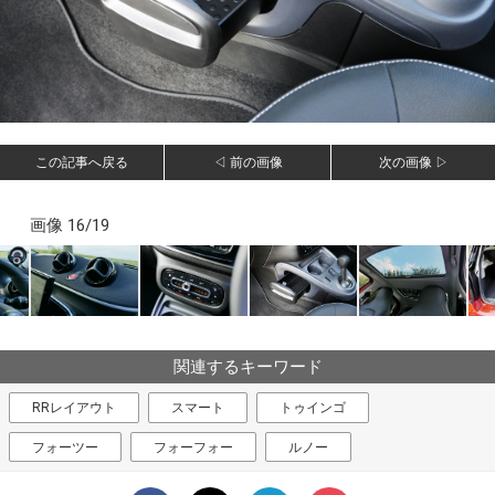
この記事へ戻る
◁ 前の画像
次の画像 ▷
画像 16/19
関連するキーワード
RRレイアウト
スマート
トゥインゴ
フォーツー
フォーフォー
ルノー