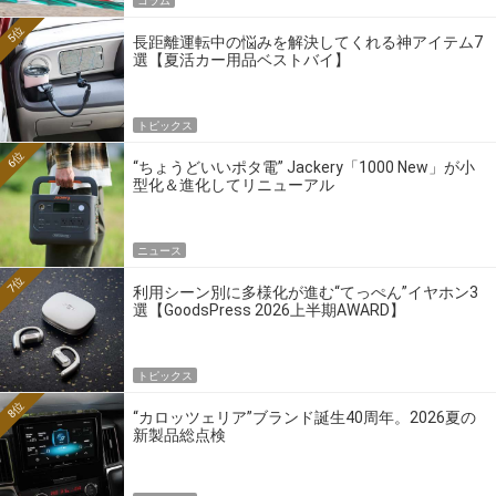
コラム
5位
長距離運転中の悩みを解決してくれる神アイテム7
選【夏活カー用品ベストバイ】
トピックス
6位
“ちょうどいいポタ電” Jackery「1000 New」が小
型化＆進化してリニューアル
ニュース
7位
利用シーン別に多様化が進む“てっぺん”イヤホン3
選【GoodsPress 2026上半期AWARD】
トピックス
8位
“カロッツェリア”ブランド誕生40周年。2026夏の
新製品総点検