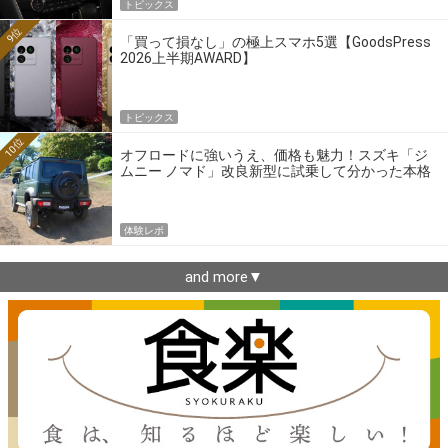
トピックス
9位
「買って損なし」の極上スマホ5選【GoodsPress
2026上半期AWARD】
トピックス
10位
オフロードに強いうえ、価格も魅力！スズキ「ジ
ムニー ノマド」改良新型に試乗して分かった本格
クロカンの実力
体験レポ
and more▼