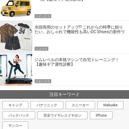
トピックス
水陸両用のセットアップ!? これからの時季に頼り
たい、おしゃれで機能性も高いDC Shoesの新作ウ
エア
ニュース
ジムレベルの本格マシンで自宅トレーニング！
【趣味ギア適性診断】
トピックス
注目キーワード
キャンプ
パナソニック
スニーカー
Makuake
バックパック
完全ワイヤレスイヤホン
iPhone
サンコー