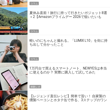
コラム
夏休み直前！旅行に持って行きたいガジェット8選
＋2【Amazonプライムデー 2026で狙いたいも
の】
コラム
軽いのにちゃんと撮れる。「LUMIX L10」を街に持
ち出して分かったこと
コラム
1万円台で買えるスマートノート、NEWYESは本当
に使えるのか？ 実際に購入して試してみた
体験レポ
【レジェンド直伝レシピ】簡単で旨い！ 自家製の
燻製ベーコンとホタテ缶で作る、3ステップのワン
パン飯