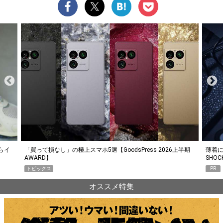
らイ
「買って損なし」の極上スマホ5選【GoodsPress 2026上半期
薄着に
AWARD】
SHO
トピックス
PR
オススメ特集