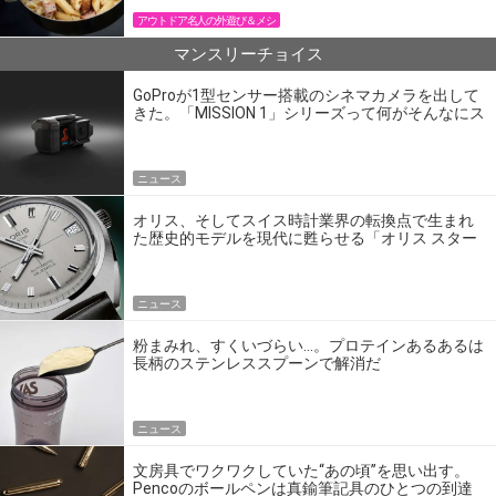
アウトドア名人の外遊び＆メシ
マンスリーチョイス
GoProが1型センサー搭載のシネマカメラを出して
きた。「MISSION 1」シリーズって何がそんなにス
ゴいの？
ニュース
オリス、そしてスイス時計業界の転換点で生まれ
た歴史的モデルを現代に甦らせる「オリス スター
エディション」
ニュース
粉まみれ、すくいづらい…。プロテインあるあるは
長柄のステンレススプーンで解消だ
ニュース
文房具でワクワクしていた“あの頃”を思い出す。
Pencoのボールペンは真鍮筆記具のひとつの到達