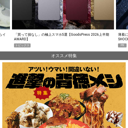
らイ
「買って損なし」の極上スマホ5選【GoodsPress 2026上半期
薄着に
AWARD】
SHO
トピックス
PR
オススメ特集