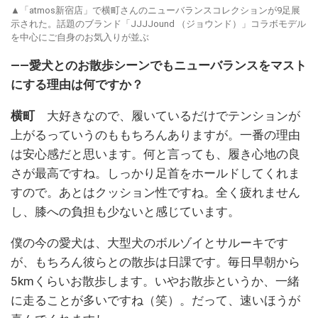
▲「atmos新宿店」で横町さんのニューバランスコレクションが9足展
示された。話題のブランド「JJJJound （ジョウンド）」コラボモデル
を中心にご自身のお気入りが並ぶ
――
愛犬とのお散歩シーンでもニューバランスをマスト
にする理由は何ですか？
横町
大好きなので、履いているだけでテンションが
上がるっていうのももちろんありますが。一番の理由
は安心感だと思います。何と言っても、履き心地の良
さが最高ですね。しっかり足首をホールドしてくれま
すので。あとはクッション性ですね。全く疲れません
し、膝への負担も少ないと感じています。
僕の今の愛犬は、大型犬のボルゾイとサルーキです
が、もちろん彼らとの散歩は日課です。毎日早朝から
5kmくらいお散歩します。いやお散歩というか、一緒
に走ることが多いですね（笑）。だって、速いほうが