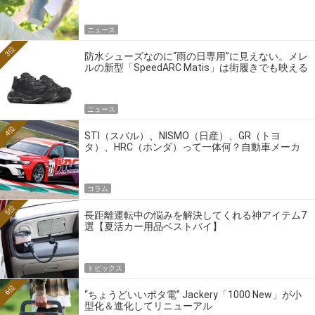
ニュース
3位
防水シューズなのに“雨の日専用”に見えない。メレ
ルの新型「SpeedARC Matis」は街履きでも映える
ニュース
4位
STI（スバル）、NISMO（日産）、GR（トヨ
タ）、HRC（ホンダ）って一体何？自動車メーカ
ーの4大ワークスブランドを探る
コラム
5位
長距離運転中の悩みを解決してくれる神アイテム7
選【夏活カー用品ベストバイ】
トピックス
6位
“ちょうどいいポタ電” Jackery「1000 New」が小
型化＆進化してリニューアル