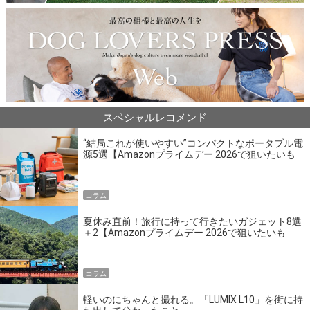
スペシャルレコメンド
“結局これが使いやすい”コンパクトなポータブル電
源5選【Amazonプライムデー 2026で狙いたいも
の】
コラム
夏休み直前！旅行に持って行きたいガジェット8選
＋2【Amazonプライムデー 2026で狙いたいも
の】
コラム
軽いのにちゃんと撮れる。「LUMIX L10」を街に持