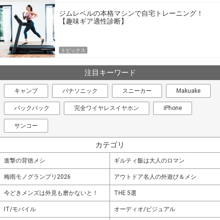
ジムレベルの本格マシンで自宅トレーニング！
【趣味ギア適性診断】
トピックス
注目キーワード
キャンプ
パナソニック
スニーカー
Makuake
バックパック
完全ワイヤレスイヤホン
iPhone
サンコー
カテゴリ
進撃の背徳メシ
ギルティ飯は大人のロマン
梅雨モノグランプリ2026
アウトドア名人の外遊び＆メシ
今どきメンズは外見も磨かないと！
THE 5選
IT/モバイル
オーディオ/ビジュアル