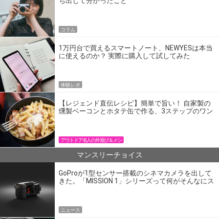
ち出して分かったこと
コラム
1万円台で買えるスマートノート、NEWYESは本当
に使えるのか？ 実際に購入して試してみた
体験レポ
【レジェンド直伝レシピ】簡単で旨い！ 自家製の
燻製ベーコンとホタテ缶で作る、3ステップのワン
パン飯
アウトドア名人の外遊び＆メシ
マンスリーチョイス
GoProが1型センサー搭載のシネマカメラを出して
きた。「MISSION 1」シリーズって何がそんなにス
ゴいの？
ニュース