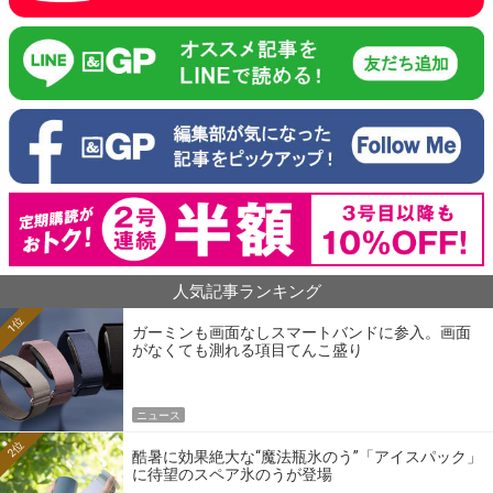
人気記事ランキング
1位
ガーミンも画面なしスマートバンドに参入。画面
がなくても測れる項目てんこ盛り
ニュース
2位
酷暑に効果絶大な“魔法瓶氷のう”「アイスパック」
に待望のスペア氷のうが登場