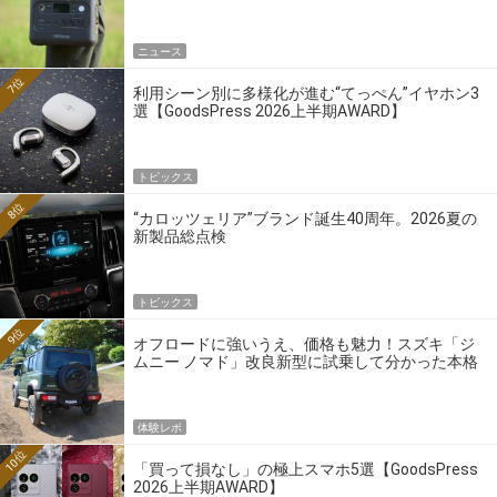
ニュース
7位
利用シーン別に多様化が進む“てっぺん”イヤホン3
選【GoodsPress 2026上半期AWARD】
トピックス
8位
“カロッツェリア”ブランド誕生40周年。2026夏の
新製品総点検
トピックス
9位
オフロードに強いうえ、価格も魅力！スズキ「ジ
ムニー ノマド」改良新型に試乗して分かった本格
クロカンの実力
体験レポ
10位
「買って損なし」の極上スマホ5選【GoodsPress
2026上半期AWARD】