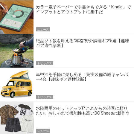
カラー電子ペーパーで手書きもできる「Kindle」で
インプットとアウトプットに集中だ
ニュース
絶品ソト飯を叶える“本格”野外調理ギア5選【趣味
ギア適性診断】
トピックス
車中泊を手軽に楽しめる！充実装備の軽キャンパ
ー4台【趣味ギア適性診断】
トピックス
水陸両用のセットアップ!? これからの時季に頼り
たい、おしゃれで機能性も高いDC Shoesの新作ウ
エア
ニュース