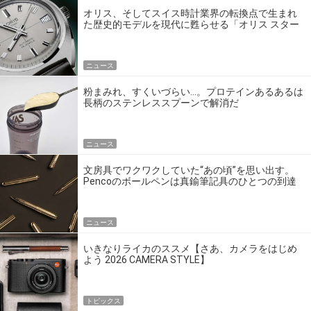
オリス、そしてスイス時計業界の転換点で生まれ
た歴史的モデルを現代に甦らせる「オリス スター
エディション」
ニュース
粉まみれ、すくいづらい…。プロテインあるあるは
長柄のステンレススプーンで解消だ
ニュース
文房具でワクワクしていた“あの頃”を思い出す。
Pencoのボールペンは真鍮筆記具のひとつの到達
点だ
ニュース
いきなりライカのススメ【さあ、カメラをはじめ
よう 2026 CAMERA STYLE】
トピックス