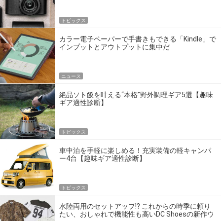
トピックス
カラー電子ペーパーで手書きもできる「Kindle」で
インプットとアウトプットに集中だ
ニュース
絶品ソト飯を叶える“本格”野外調理ギア5選【趣味
ギア適性診断】
トピックス
車中泊を手軽に楽しめる！充実装備の軽キャンパ
ー4台【趣味ギア適性診断】
トピックス
水陸両用のセットアップ!? これからの時季に頼り
たい、おしゃれで機能性も高いDC Shoesの新作ウ