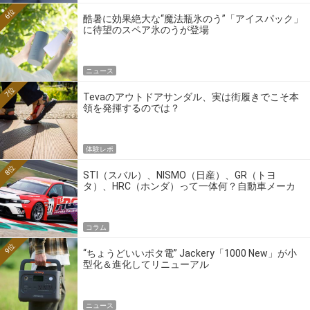
6位
酷暑に効果絶大な“魔法瓶氷のう”「アイスパック」
に待望のスペア氷のうが登場
ニュース
7位
Tevaのアウトドアサンダル、実は街履きでこそ本
領を発揮するのでは？
体験レポ
8位
STI（スバル）、NISMO（日産）、GR（トヨ
タ）、HRC（ホンダ）って一体何？自動車メーカ
ーの4大ワークスブランドを探る
コラム
9位
“ちょうどいいポタ電” Jackery「1000 New」が小
型化＆進化してリニューアル
ニュース