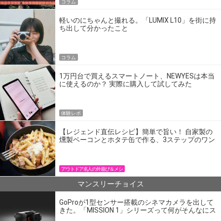
コラム
軽いのにちゃんと撮れる。「LUMIX L10」を街に持
ち出して分かったこと
コラム
1万円台で買えるスマートノート、NEWYESは本当
に使えるのか？ 実際に購入して試してみた
体験レポ
【レジェンド直伝レシピ】簡単で旨い！ 自家製の
燻製ベーコンとホタテ缶で作る、3ステップのワン
パン飯
アウトドア名人の外遊び＆メシ
マンスリーチョイス
GoProが1型センサー搭載のシネマカメラを出して
きた。「MISSION 1」シリーズって何がそんなにス
ゴいの？