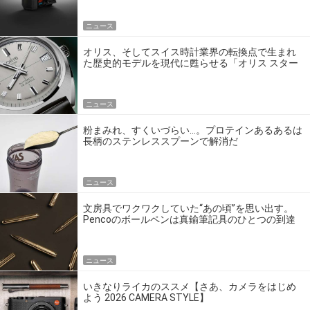
ニュース
オリス、そしてスイス時計業界の転換点で生まれ
た歴史的モデルを現代に甦らせる「オリス スター
エディション」
ニュース
粉まみれ、すくいづらい…。プロテインあるあるは
長柄のステンレススプーンで解消だ
ニュース
文房具でワクワクしていた“あの頃”を思い出す。
Pencoのボールペンは真鍮筆記具のひとつの到達
点だ
ニュース
いきなりライカのススメ【さあ、カメラをはじめ
よう 2026 CAMERA STYLE】