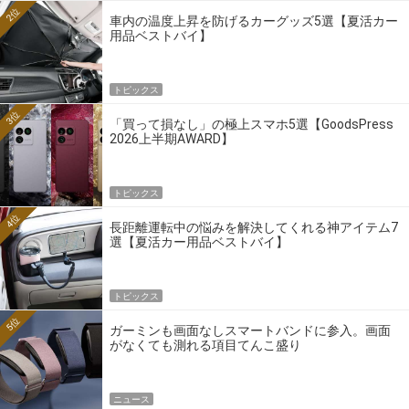
2位
車内の温度上昇を防げるカーグッズ5選【夏活カー
用品ベストバイ】
トピックス
3位
「買って損なし」の極上スマホ5選【GoodsPress
2026上半期AWARD】
トピックス
4位
長距離運転中の悩みを解決してくれる神アイテム7
選【夏活カー用品ベストバイ】
トピックス
5位
ガーミンも画面なしスマートバンドに参入。画面
がなくても測れる項目てんこ盛り
ニュース