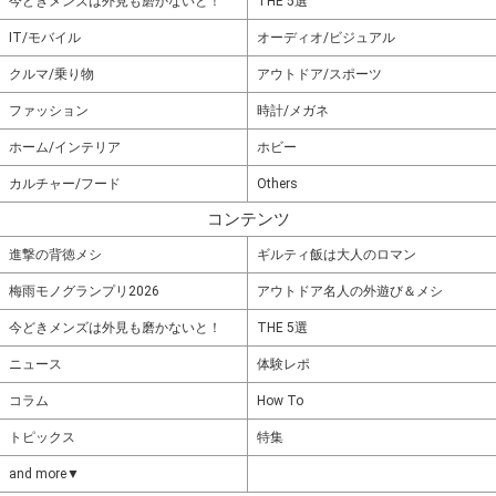
今どきメンズは外見も磨かないと！
THE 5選
IT/モバイル
オーディオ/ビジュアル
クルマ/乗り物
アウトドア/スポーツ
ファッション
時計/メガネ
ホーム/インテリア
ホビー
カルチャー/フード
Others
コンテンツ
進撃の背徳メシ
ギルティ飯は大人のロマン
梅雨モノグランプリ2026
アウトドア名人の外遊び＆メシ
今どきメンズは外見も磨かないと！
THE 5選
ニュース
体験レポ
コラム
How To
トピックス
特集
and more▼