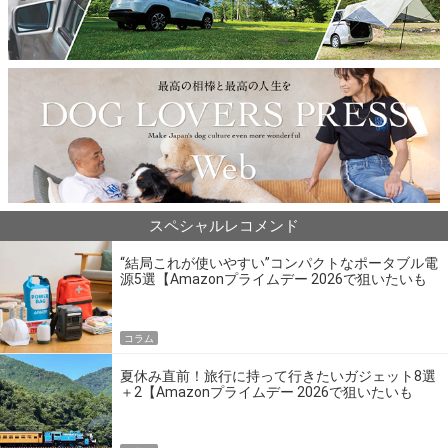
スペシャルレコメンド
“結局これが使いやすい”コンパクトなポータブル電
源5選【Amazonプライムデー 2026で狙いたいも
の】
コラム
夏休み直前！旅行に持って行きたいガジェット8選
＋2【Amazonプライムデー 2026で狙いたいも
の】