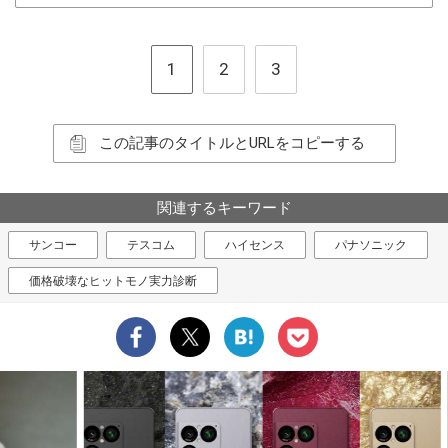
1
2
3
この記事のタイトルとURLをコピーする
関連するキーワード
サンコー
テスコム
ハイセンス
パナソニック
価格破壊なヒットモノ実力診断