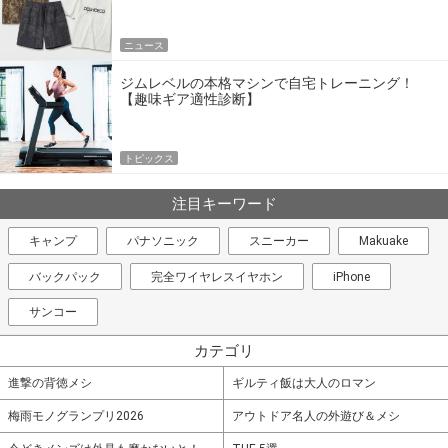
エア
ニュース
ジムレベルの本格マシンで自宅トレーニング！
【趣味ギア適性診断】
トピックス
注目キーワード
キャンプ
パナソニック
スニーカー
Makuake
バックパック
完全ワイヤレスイヤホン
iPhone
サンコー
カテゴリ
進撃の背徳メシ
ギルティ飯は大人のロマン
梅雨モノグランプリ2026
アウトドア名人の外遊び＆メシ