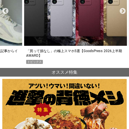
らイ
「買って損なし」の極上スマホ5選【GoodsPress 2026上半期
薄着に
AWARD】
SHO
トピックス
PR
オススメ特集