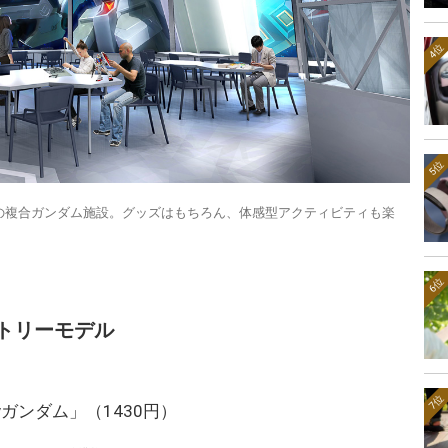
4位
5位
の複合ガンダム施設。グッズはもちろん、体感型アクティビティも楽
6位
トリーモデル
7位
3ff νガンダム」（1430円）