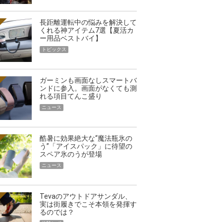
長距離運転中の悩みを解決して
くれる神アイテム7選【夏活カ
ー用品ベストバイ】
トピックス
ガーミンも画面なしスマートバ
ンドに参入。画面がなくても測
れる項目てんこ盛り
ニュース
酷暑に効果絶大な“魔法瓶氷の
う”「アイスパック」に待望の
スペア氷のうが登場
ニュース
Tevaのアウトドアサンダル、
実は街履きでこそ本領を発揮す
るのでは？