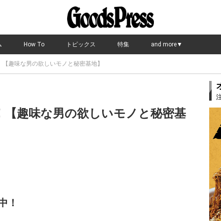
ム
How To
トピックス
特集
and more▼
測！【趣味な男の欲しいモノと秘密基地】
測！【趣味な男の欲しいモノと秘密基
中！