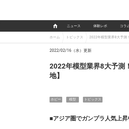
e
ニュース
体験レポ
コラ
ホーム
トピックス
2022年模型業界8大予
2022/02/16（水）更新
2022年模型業界8大予
地】
ホビー
模型
トピックス
■アジア圏でガンプラ人気上昇