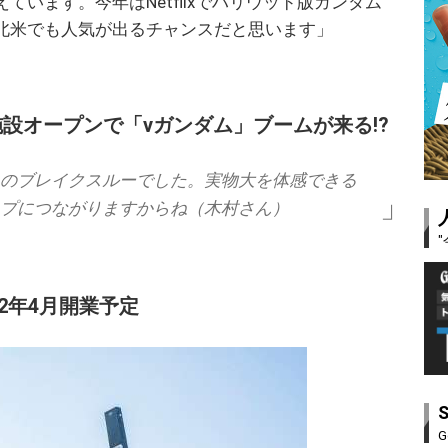
います。今年はNetflixでハリウッド版ガンダム
北米でも人気が出るチャンスだと思います」
施設オープンで「νガンダム」ブームが来る!?
のブレイクスルーでした。実物大を体感できる
プにつながりますからね（木村さん）
2年4月開業予定
G