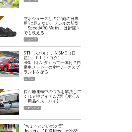
ニュース
防水シューズなのに“雨の日専
用”に見えない。メレルの新型
「SpeedARC Matis」は街履き
でも映える
ニュース
STI（スバル）、NISMO（日
産）、GR（トヨタ）、
HRC（ホンダ）って一体何？自
動車メーカーの4大ワークスブ
ランドを探る
コラム
長距離運転中の悩みを解決して
くれる神アイテム7選【夏活カ
ー用品ベストバイ】
トピックス
“ちょうどいいポタ電”
Jackery「1000 New」が小型