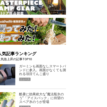
人気記事ランキング
人気急上昇の記事TOP10
ガーミンも画面なしスマートバ
ンドに参入。画面がなくても測
れる項目てんこ盛り
ニュース
酷暑に効果絶大な“魔法瓶氷の
う”「アイスパック」に待望の
スペア氷のうが登場