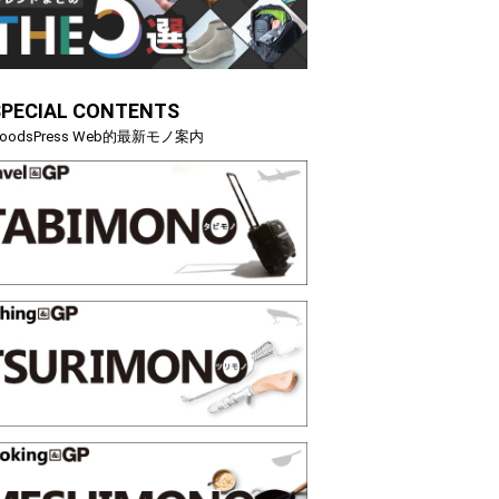
映える”タフな腕時計を。G-
【編集部員が選んだ「指名買い」
STER」は本当に機能も見た…
らイチオシアイテムをピックア
SPECIAL CONTENTS
トピックス
oodsPress Web的最新モノ案内