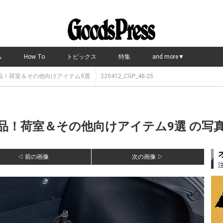
ム
How To
トピックス
特集
and more▼
品！荷室＆その他向けアイテム9選
220412_CGP_48-25
！荷室＆その他向けアイテム9選 の写真・画
◁ 前の画像
次の画像 ▷