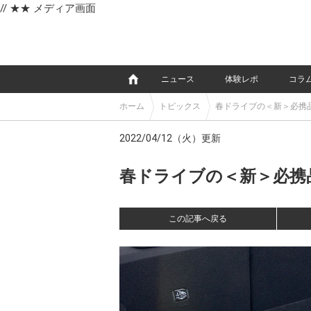
// ★★ メディア画面
e
ニュース
体験レポ
コラ
ホーム
トピックス
春ドライブの＜新＞必携
2022/04/12（火）更新
春ドライブの＜新＞必携品
この記事へ戻る