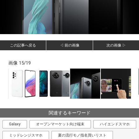
この記事へ戻る
◁ 前の画像
次の画像 ▷
画像 15/19
関連するキーワード
Galaxy
オープンマーケット向け端末
ハイエンドスマホ
ミッドレンジスマホ
夏の流行モノ指名買いリスト