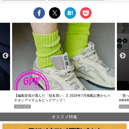
らイ
「買って損なし」の極上スマホ5選【GoodsPress 2026上半期
薄着に
AWARD】
SHO
トピックス
PR
オススメ特集