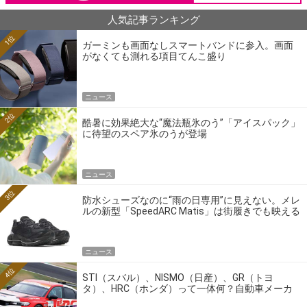
人気記事ランキング
1位
ガーミンも画面なしスマートバンドに参入。画面
がなくても測れる項目てんこ盛り
ニュース
2位
酷暑に効果絶大な“魔法瓶氷のう”「アイスパック」
に待望のスペア氷のうが登場
ニュース
3位
防水シューズなのに“雨の日専用”に見えない。メレ
ルの新型「SpeedARC Matis」は街履きでも映える
ニュース
4位
STI（スバル）、NISMO（日産）、GR（トヨ
タ）、HRC（ホンダ）って一体何？自動車メーカ
ーの4大ワークスブランドを探る