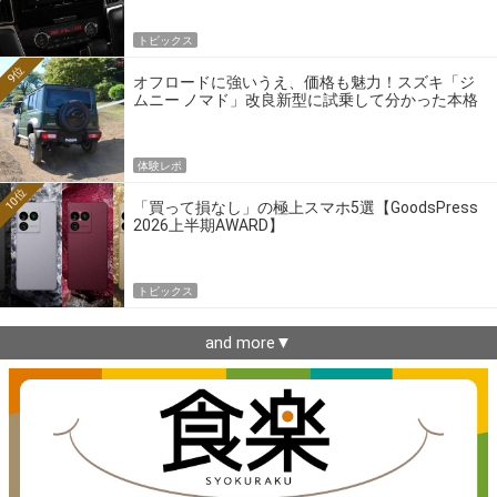
トピックス
9位
オフロードに強いうえ、価格も魅力！スズキ「ジ
ムニー ノマド」改良新型に試乗して分かった本格
クロカンの実力
体験レポ
10位
「買って損なし」の極上スマホ5選【GoodsPress
2026上半期AWARD】
トピックス
and more▼