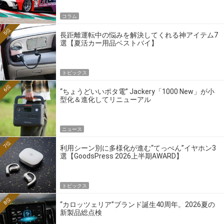
コラム
5位
長距離運転中の悩みを解決してくれる神アイテム7
選【夏活カー用品ベストバイ】
トピックス
6位
“ちょうどいいポタ電” Jackery「1000 New」が小
型化＆進化してリニューアル
ニュース
7位
利用シーン別に多様化が進む“てっぺん”イヤホン3
選【GoodsPress 2026上半期AWARD】
トピックス
8位
“カロッツェリア”ブランド誕生40周年。2026夏の
新製品総点検