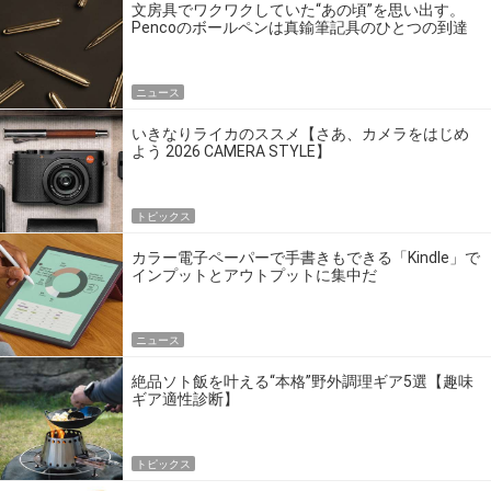
文房具でワクワクしていた“あの頃”を思い出す。
Pencoのボールペンは真鍮筆記具のひとつの到達
点だ
ニュース
いきなりライカのススメ【さあ、カメラをはじめ
よう 2026 CAMERA STYLE】
トピックス
カラー電子ペーパーで手書きもできる「Kindle」で
インプットとアウトプットに集中だ
ニュース
絶品ソト飯を叶える“本格”野外調理ギア5選【趣味
ギア適性診断】
トピックス