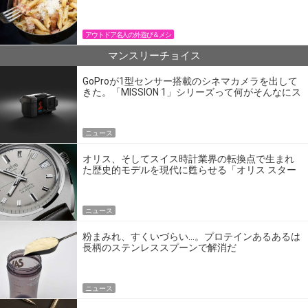
パン飯
アウトドア名人の外遊び＆メシ
マンスリーチョイス
GoProが1型センサー搭載のシネマカメラを出して
きた。「MISSION 1」シリーズって何がそんなにス
ゴいの？
ニュース
オリス、そしてスイス時計業界の転換点で生まれ
た歴史的モデルを現代に甦らせる「オリス スター
エディション」
ニュース
粉まみれ、すくいづらい…。プロテインあるあるは
長柄のステンレススプーンで解消だ
ニュース