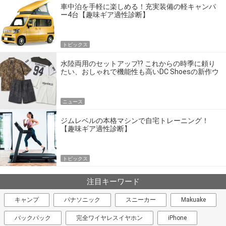
車中泊を手軽に楽しめる！充実装備の軽キャンパ
ー4台【趣味ギア適性診断】
トピックス
水陸両用のセットアップ!? これからの時季に頼り
たい、おしゃれで機能性も高いDC Shoesの新作ウ
エア
ニュース
ジムレベルの本格マシンで自宅トレーニング！
【趣味ギア適性診断】
トピックス
注目キーワード
キャンプ
パナソニック
スニーカー
Makuake
バックパック
完全ワイヤレスイヤホン
iPhone