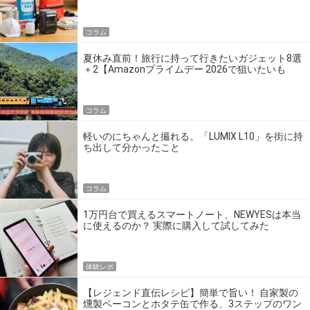
の】
コラム
夏休み直前！旅行に持って行きたいガジェット8選
＋2【Amazonプライムデー 2026で狙いたいも
の】
コラム
軽いのにちゃんと撮れる。「LUMIX L10」を街に持
ち出して分かったこと
コラム
1万円台で買えるスマートノート、NEWYESは本当
に使えるのか？ 実際に購入して試してみた
体験レポ
【レジェンド直伝レシピ】簡単で旨い！ 自家製の
燻製ベーコンとホタテ缶で作る、3ステップのワン