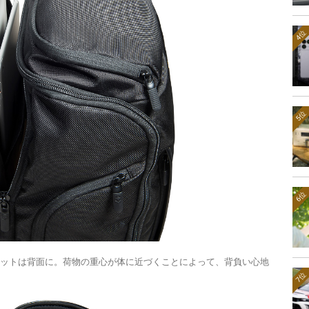
4位
5位
6位
レットは背面に。荷物の重心が体に近づくことによって、背負い心地
7位