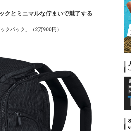
リックとミニマルな佇まいで魅了する
ックパック」（2万900円）
G