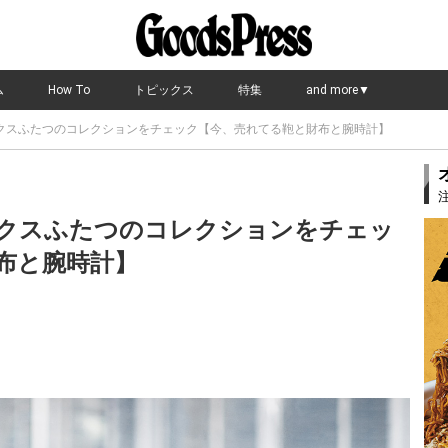
ム
How To
トピックス
特集
and more▼
クスふたつのコレクションをチェック【今、売れてる鞄と財布と腕時計】
クスふたつのコレクションをチェッ
布と腕時計】