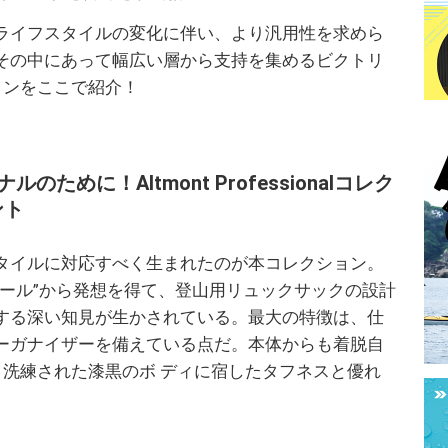
ライフスタイルの変化に伴い、より汎用性を求めら
その中にあって幅広い層から支持を集めるビクトリ
ョンをここで紹介！
めに！Altmont Professionalコレク
ント
タイルに対応すべく生まれたのが本コレクション。
ツール”から発想を得て、登山用リュックサックの設計
する深い知見が生かされている。最大の特徴は、仕
ーガナイザーを備えている点だ。本体からも着脱自
。洗練された漆黒のボ ディに宿したタフネスと優れ