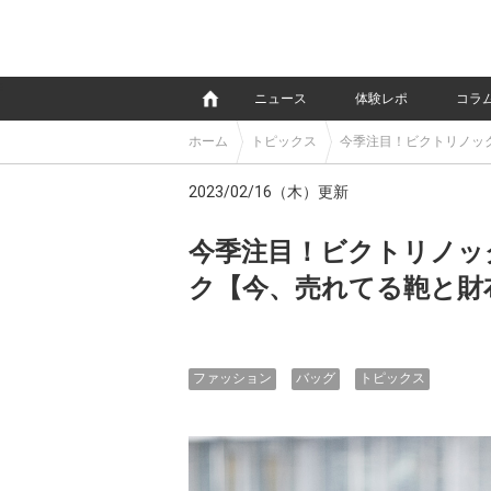
e
ニュース
体験レポ
コラ
ホーム
トピックス
今季注目！ビクトリノッ
2023/02/16（木）更新
今季注目！ビクトリノッ
ク【今、売れてる鞄と財
ファッション
バッグ
トピックス