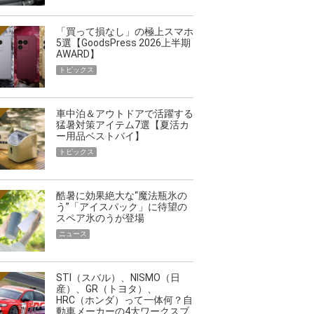
「買って損なし」の極上スマホ
5選【GoodsPress 2026上半期
AWARD】
トピックス
車中泊＆アウトドアで活躍する
猛暑対策アイテム7選【夏活カ
ー用品ベストバイ】
トピックス
酷暑に効果絶大な“魔法瓶氷の
う”「アイスパック」に待望の
スペア氷のうが登場
ニュース
STI（スバル）、NISMO（日
産）、GR（トヨタ）、
HRC（ホンダ）って一体何？自
動車メーカーの4大ワークスブ