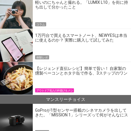
軽いのにちゃんと撮れる。「LUMIX L10」を街に持
ち出して分かったこと
コラム
1万円台で買えるスマートノート、NEWYESは本当
に使えるのか？ 実際に購入して試してみた
体験レポ
【レジェンド直伝レシピ】簡単で旨い！ 自家製の
燻製ベーコンとホタテ缶で作る、3ステップのワン
パン飯
アウトドア名人の外遊び＆メシ
マンスリーチョイス
GoProが1型センサー搭載のシネマカメラを出して
きた。「MISSION 1」シリーズって何がそんなにス
ゴいの？