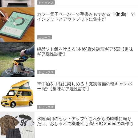
トピックス
カラー電子ペーパーで手書きもできる「Kindle」で
インプットとアウトプットに集中だ
ニュース
絶品ソト飯を叶える“本格”野外調理ギア5選【趣味
ギア適性診断】
トピックス
車中泊を手軽に楽しめる！充実装備の軽キャンパ
ー4台【趣味ギア適性診断】
トピックス
水陸両用のセットアップ!? これからの時季に頼り
たい、おしゃれで機能性も高いDC Shoesの新作ウ
エア