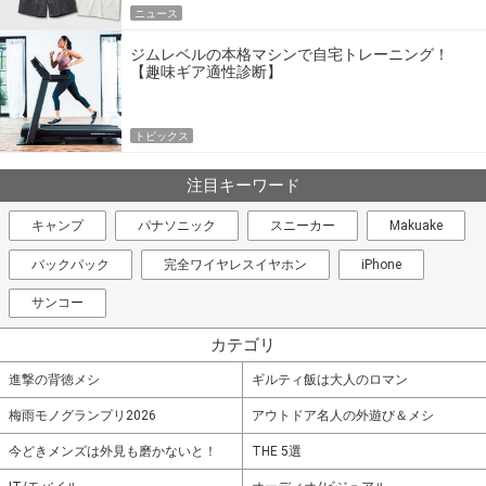
ニュース
ジムレベルの本格マシンで自宅トレーニング！
【趣味ギア適性診断】
トピックス
注目キーワード
キャンプ
パナソニック
スニーカー
Makuake
バックパック
完全ワイヤレスイヤホン
iPhone
サンコー
カテゴリ
進撃の背徳メシ
ギルティ飯は大人のロマン
梅雨モノグランプリ2026
アウトドア名人の外遊び＆メシ
今どきメンズは外見も磨かないと！
THE 5選