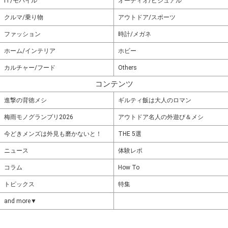
IT/モバイル
オーディオ/ビジュアル
クルマ/乗り物
アウトドア/スポーツ
ファッション
時計/メガネ
ホーム/インテリア
ホビー
カルチャー/フード
Others
コンテンツ
進撃の背徳メシ
ギルティ飯は大人のロマン
梅雨モノグランプリ2026
アウトドア名人の外遊び＆メシ
今どきメンズは外見も磨かないと！
THE 5選
ニュース
体験レポ
コラム
How To
トピックス
特集
and more▼