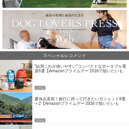
スペシャルレコメンド
“結局これが使いやすい”コンパクトなポータブル電
源5選【Amazonプライムデー 2026で狙いたいも
の】
コラム
夏休み直前！旅行に持って行きたいガジェット8選
＋2【Amazonプライムデー 2026で狙いたいも
の】
コラム