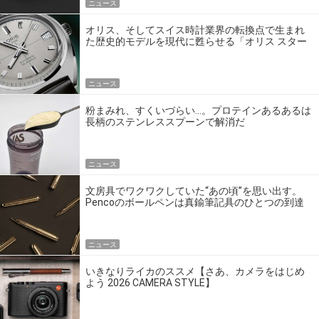
ニュース
オリス、そしてスイス時計業界の転換点で生まれ
た歴史的モデルを現代に甦らせる「オリス スター
エディション」
ニュース
粉まみれ、すくいづらい…。プロテインあるあるは
長柄のステンレススプーンで解消だ
ニュース
文房具でワクワクしていた“あの頃”を思い出す。
Pencoのボールペンは真鍮筆記具のひとつの到達
点だ
ニュース
いきなりライカのススメ【さあ、カメラをはじめ
よう 2026 CAMERA STYLE】