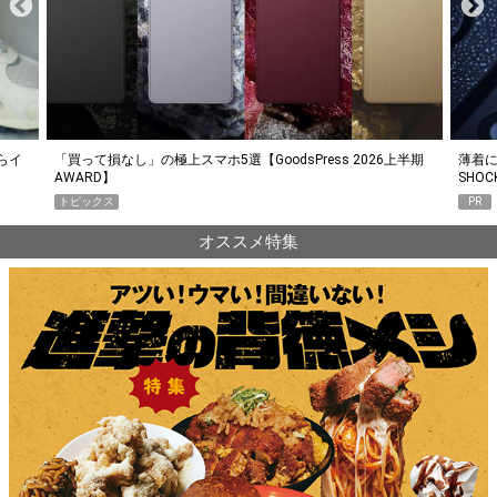
らイ
「買って損なし」の極上スマホ5選【GoodsPress 2026上半期
薄着に
AWARD】
SHO
トピックス
PR
オススメ特集