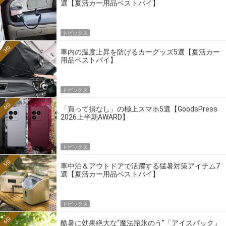
選【夏活カー用品ベストバイ】
トピックス
3位
車内の温度上昇を防げるカーグッズ5選【夏活カー
用品ベストバイ】
トピックス
4位
「買って損なし」の極上スマホ5選【GoodsPress
2026上半期AWARD】
トピックス
5位
車中泊＆アウトドアで活躍する猛暑対策アイテム7
選【夏活カー用品ベストバイ】
トピックス
6位
酷暑に効果絶大な“魔法瓶氷のう”「アイスパック」