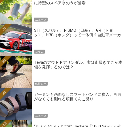
に待望のスペア氷のうが登場
ニュース
7位
STI（スバル）、NISMO（日産）、GR（トヨ
タ）、HRC（ホンダ）って一体何？自動車メーカ
ーの4大ワークスブランドを探る
コラム
8位
Tevaのアウトドアサンダル、実は街履きでこそ本
領を発揮するのでは？
体験レポ
9位
ガーミンも画面なしスマートバンドに参入。画面
がなくても測れる項目てんこ盛り
ニュース
10位
“ちょうどいいポタ電” Jackery「1000 New」が小