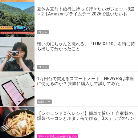
夏休み直前！旅行に持って行きたいガジェット8選
＋2【Amazonプライムデー 2026で狙いたいも
の】
コラム
軽いのにちゃんと撮れる。「LUMIX L10」を街に持
ち出して分かったこと
コラム
1万円台で買えるスマートノート、NEWYESは本当
に使えるのか？ 実際に購入して試してみた
体験レポ
【レジェンド直伝レシピ】簡単で旨い！ 自家製の
燻製ベーコンとホタテ缶で作る、3ステップのワン
パン飯
アウトドア名人の外遊び＆メシ