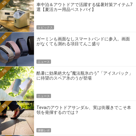
5位
車中泊＆アウトドアで活躍する猛暑対策アイテム7
選【夏活カー用品ベストバイ】
トピックス
6位
ガーミンも画面なしスマートバンドに参入。画面
がなくても測れる項目てんこ盛り
ニュース
7位
酷暑に効果絶大な“魔法瓶氷のう”「アイスパック」
に待望のスペア氷のうが登場
ニュース
8位
Tevaのアウトドアサンダル、実は街履きでこそ本
領を発揮するのでは？
体験レポ