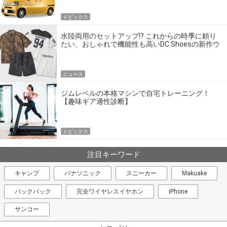
トピックス
水陸両用のセットアップ!? これからの時季に頼り
たい、おしゃれで機能性も高いDC Shoesの新作ウ
エア
ニュース
ジムレベルの本格マシンで自宅トレーニング！
【趣味ギア適性診断】
トピックス
注目キーワード
キャンプ
パナソニック
スニーカー
Makuake
バックパック
完全ワイヤレスイヤホン
iPhone
サンコー