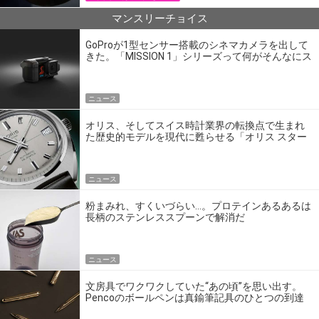
マンスリーチョイス
GoProが1型センサー搭載のシネマカメラを出して
きた。「MISSION 1」シリーズって何がそんなにス
ゴいの？
ニュース
オリス、そしてスイス時計業界の転換点で生まれ
た歴史的モデルを現代に甦らせる「オリス スター
エディション」
ニュース
粉まみれ、すくいづらい…。プロテインあるあるは
長柄のステンレススプーンで解消だ
ニュース
文房具でワクワクしていた“あの頃”を思い出す。
Pencoのボールペンは真鍮筆記具のひとつの到達
点だ