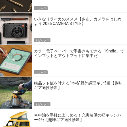
ニュース
いきなりライカのススメ【さあ、カメラをはじめ
よう 2026 CAMERA STYLE】
トピックス
カラー電子ペーパーで手書きもできる「Kindle」で
インプットとアウトプットに集中だ
ニュース
絶品ソト飯を叶える“本格”野外調理ギア5選【趣味
ギア適性診断】
トピックス
車中泊を手軽に楽しめる！充実装備の軽キャンパ
ー4台【趣味ギア適性診断】