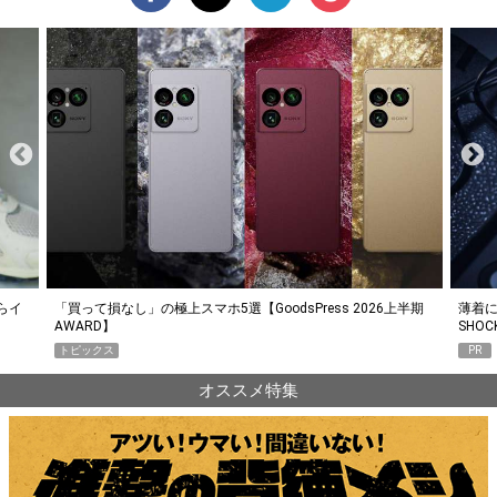
らイ
「買って損なし」の極上スマホ5選【GoodsPress 2026上半期
薄着に
AWARD】
SHO
トピックス
PR
オススメ特集