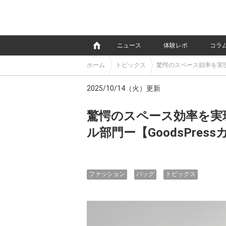
e
ニュース
体験レポ
コラ
ホーム
トピックス
驚愕のスペース効率を実現し
2025/10/14（火）更新
驚愕のスペース効率を実
ル部門ー【GoodsPres
ファッション
バッグ
トピックス