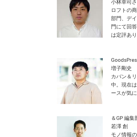
小林幸司
ロフトの商
部門、デ
門にて回
は定評あ
GoodsPr
増子剛史
カバン＆
中。現在は
ースが気
＆GP 編集
若澤 創
モノ情報の