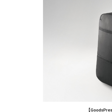
【GoodsP