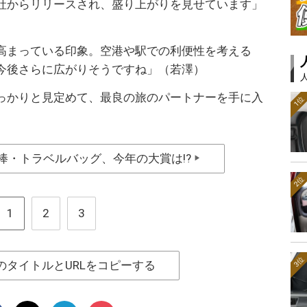
社からリリースされ、盛り上がりを見せています」
高まっている印象。空港や駅での利便性を考える
今後さらに広がりそうですね」（若澤）
っかりと見定めて、最良の旅のパートナーを手に入
1位
棒・トラベルバッグ、今年の大賞は!?
▶
2位
1
2
3
3位
のタイトルとURLをコピーする