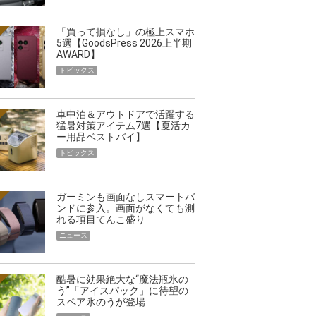
「買って損なし」の極上スマホ
5選【GoodsPress 2026上半期
AWARD】
トピックス
車中泊＆アウトドアで活躍する
猛暑対策アイテム7選【夏活カ
ー用品ベストバイ】
トピックス
ガーミンも画面なしスマートバ
ンドに参入。画面がなくても測
れる項目てんこ盛り
ニュース
酷暑に効果絶大な“魔法瓶氷の
う”「アイスパック」に待望の
スペア氷のうが登場