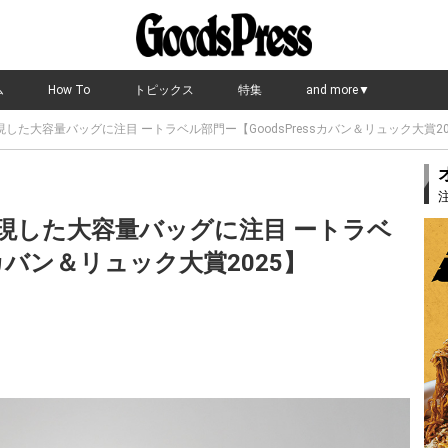
ム
How To
トピックス
特集
and more▼
た大容量バッグに注目 ートラベル部門ー【GoodsPressカバン＆リュック大賞20
現した大容量バッグに注目 ートラベ
sカバン＆リュック大賞2025】