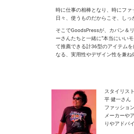
時に仕事の相棒となり、時にファ
日々、使うものだからこそ、しっ
そこでGoodsPressが、カバ
ーさんたちと一緒に“本当にいいモ
て推薦できる計36型のアイテム
なる、実用性やデザイン性を兼ね
スタイリス
平 健一さん
ファッショ
メーカーや
りやアドバ