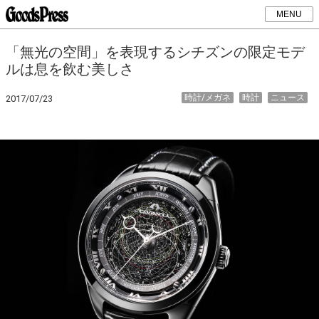
MENU
「無光の空間」を表現するシチズンの限定モデ
ルは息を飲む美しさ
時計/メガネ
時計
ニュース
2017/07/23