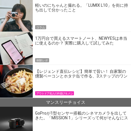
軽いのにちゃんと撮れる。「LUMIX L10」を街に持
ち出して分かったこと
コラム
1万円台で買えるスマートノート、NEWYESは本当
に使えるのか？ 実際に購入して試してみた
体験レポ
【レジェンド直伝レシピ】簡単で旨い！ 自家製の
燻製ベーコンとホタテ缶で作る、3ステップのワン
パン飯
アウトドア名人の外遊び＆メシ
マンスリーチョイス
GoProが1型センサー搭載のシネマカメラを出して
きた。「MISSION 1」シリーズって何がそんなにス
ゴいの？