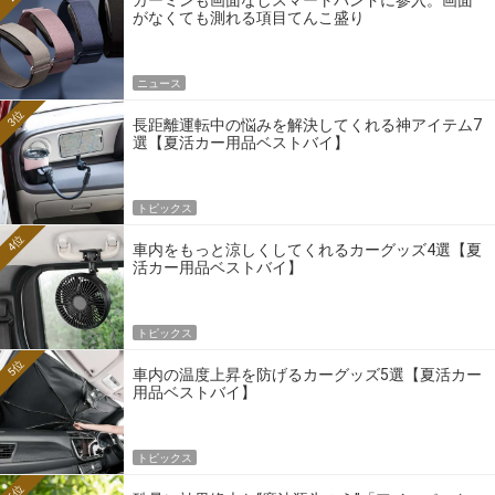
ガーミンも画面なしスマートバンドに参入。画面
がなくても測れる項目てんこ盛り
ニュース
3位
長距離運転中の悩みを解決してくれる神アイテム7
選【夏活カー用品ベストバイ】
トピックス
4位
車内をもっと涼しくしてくれるカーグッズ4選【夏
活カー用品ベストバイ】
トピックス
5位
車内の温度上昇を防げるカーグッズ5選【夏活カー
用品ベストバイ】
トピックス
6位