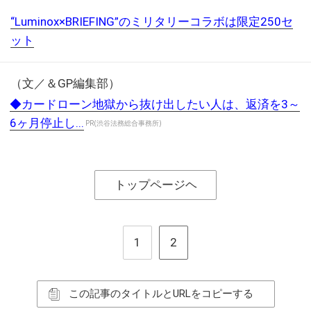
“Luminox×BRIEFING”のミリタリーコラボは限定250セ
ット
（文／＆GP編集部）
◆カードローン地獄から抜け出したい人は、返済を3～
6ヶ月停止し...
PR(渋谷法務総合事務所)
トップページヘ
1
2
この記事のタイトルとURLをコピーする