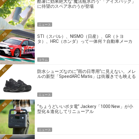
酷暑に効果絶大な“魔法瓶氷のう”「アイスパック」
に待望のスペア氷のうが登場
ニュース
7位
STI（スバル）、NISMO（日産）、GR（トヨ
タ）、HRC（ホンダ）って一体何？自動車メーカ
ーの4大ワークスブランドを探る
コラム
8位
防水シューズなのに“雨の日専用”に見えない。メレ
ルの新型「SpeedARC Matis」は街履きでも映える
ニュース
9位
“ちょうどいいポタ電” Jackery「1000 New」が小
型化＆進化してリニューアル
ニュース