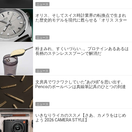
ニュース
オリス、そしてスイス時計業界の転換点で生まれ
た歴史的モデルを現代に甦らせる「オリス スター
エディション」
ニュース
粉まみれ、すくいづらい…。プロテインあるあるは
長柄のステンレススプーンで解消だ
ニュース
文房具でワクワクしていた“あの頃”を思い出す。
Pencoのボールペンは真鍮筆記具のひとつの到達
点だ
ニュース
いきなりライカのススメ【さあ、カメラをはじめ
よう 2026 CAMERA STYLE】