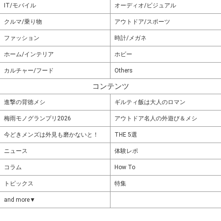
IT/モバイル
オーディオ/ビジュアル
クルマ/乗り物
アウトドア/スポーツ
ファッション
時計/メガネ
ホーム/インテリア
ホビー
カルチャー/フード
Others
コンテンツ
進撃の背徳メシ
ギルティ飯は大人のロマン
梅雨モノグランプリ2026
アウトドア名人の外遊び＆メシ
今どきメンズは外見も磨かないと！
THE 5選
ニュース
体験レポ
コラム
How To
トピックス
特集
and more▼