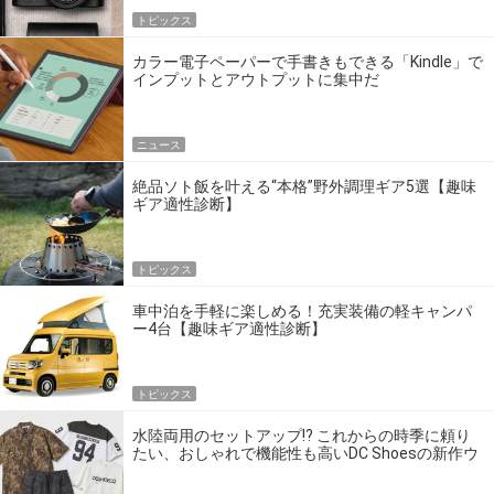
トピックス
カラー電子ペーパーで手書きもできる「Kindle」で
インプットとアウトプットに集中だ
ニュース
絶品ソト飯を叶える“本格”野外調理ギア5選【趣味
ギア適性診断】
トピックス
車中泊を手軽に楽しめる！充実装備の軽キャンパ
ー4台【趣味ギア適性診断】
トピックス
水陸両用のセットアップ!? これからの時季に頼り
たい、おしゃれで機能性も高いDC Shoesの新作ウ
エア