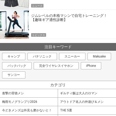
ニュース
ジムレベルの本格マシンで自宅トレーニング！
【趣味ギア適性診断】
トピックス
注目キーワード
キャンプ
パナソニック
スニーカー
Makuake
バックパック
完全ワイヤレスイヤホン
iPhone
サンコー
カテゴリ
進撃の背徳メシ
ギルティ飯は大人のロマン
梅雨モノグランプリ2026
アウトドア名人の外遊び＆メシ
今どきメンズは外見も磨かないと！
THE 5選