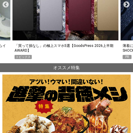
らイ
「買って損なし」の極上スマホ5選【GoodsPress 2026上半期
薄着に
AWARD】
SHO
トピックス
PR
オススメ特集