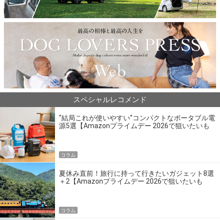
スペシャルレコメンド
“結局これが使いやすい”コンパクトなポータブル電
源5選【Amazonプライムデー 2026で狙いたいも
の】
コラム
夏休み直前！旅行に持って行きたいガジェット8選
＋2【Amazonプライムデー 2026で狙いたいも
の】
コラム