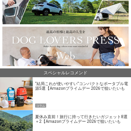
スペシャルレコメンド
“結局これが使いやすい”コンパクトなポータブル電
源5選【Amazonプライムデー 2026で狙いたいも
の】
コラム
夏休み直前！旅行に持って行きたいガジェット8選
＋2【Amazonプライムデー 2026で狙いたいも
の】