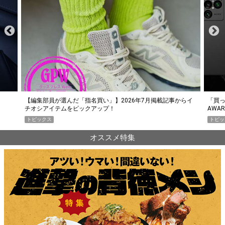
らイ
「買って損なし」の極上スマホ5選【GoodsPress 2026上半期
薄着に
AWARD】
SHO
トピックス
PR
オススメ特集