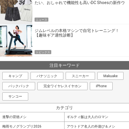
たい、おしゃれで機能性も高いDC Shoesの新作ウ
エア
ニュース
ジムレベルの本格マシンで自宅トレーニング！
【趣味ギア適性診断】
トピックス
注目キーワード
キャンプ
パナソニック
スニーカー
Makuake
バックパック
完全ワイヤレスイヤホン
iPhone
サンコー
カテゴリ
進撃の背徳メシ
ギルティ飯は大人のロマン
梅雨モノグランプリ2026
アウトドア名人の外遊び＆メシ