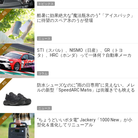
トピックス
6位
酷暑に効果絶大な“魔法瓶氷のう”「アイスパック」
に待望のスペア氷のうが登場
ニュース
7位
STI（スバル）、NISMO（日産）、GR（トヨ
タ）、HRC（ホンダ）って一体何？自動車メーカ
ーの4大ワークスブランドを探る
コラム
8位
防水シューズなのに“雨の日専用”に見えない。メレ
ルの新型「SpeedARC Matis」は街履きでも映える
ニュース
9位
“ちょうどいいポタ電” Jackery「1000 New」が小
型化＆進化してリニューアル