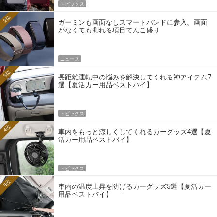
トピックス
2位
ガーミンも画面なしスマートバンドに参入。画面
がなくても測れる項目てんこ盛り
ニュース
3位
長距離運転中の悩みを解決してくれる神アイテム7
選【夏活カー用品ベストバイ】
トピックス
4位
車内をもっと涼しくしてくれるカーグッズ4選【夏
活カー用品ベストバイ】
トピックス
5位
車内の温度上昇を防げるカーグッズ5選【夏活カー
用品ベストバイ】