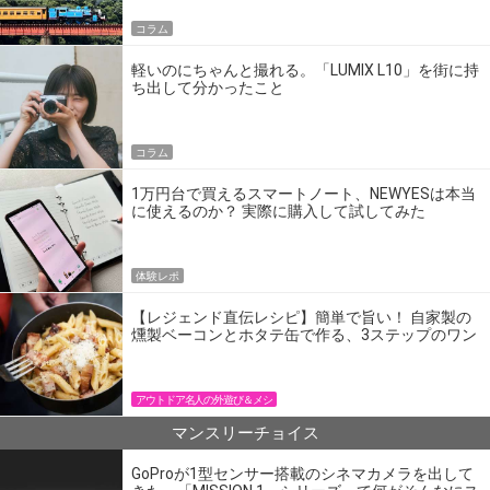
コラム
軽いのにちゃんと撮れる。「LUMIX L10」を街に持
ち出して分かったこと
コラム
1万円台で買えるスマートノート、NEWYESは本当
に使えるのか？ 実際に購入して試してみた
体験レポ
【レジェンド直伝レシピ】簡単で旨い！ 自家製の
燻製ベーコンとホタテ缶で作る、3ステップのワン
パン飯
アウトドア名人の外遊び＆メシ
マンスリーチョイス
GoProが1型センサー搭載のシネマカメラを出して