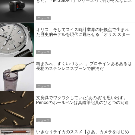
きた。「MISSION 1」シリーズって何がそんなにス
ゴいの？
ニュース
オリス、そしてスイス時計業界の転換点で生まれ
た歴史的モデルを現代に甦らせる「オリス スター
エディション」
ニュース
粉まみれ、すくいづらい…。プロテインあるあるは
長柄のステンレススプーンで解消だ
ニュース
文房具でワクワクしていた“あの頃”を思い出す。
Pencoのボールペンは真鍮筆記具のひとつの到達
点だ
ニュース
いきなりライカのススメ【さあ、カメラをはじめ