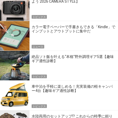
よう 2026 CAMERA STYLE】
トピックス
カラー電子ペーパーで手書きもできる「Kindle」で
インプットとアウトプットに集中だ
ニュース
絶品ソト飯を叶える“本格”野外調理ギア5選【趣味
ギア適性診断】
トピックス
車中泊を手軽に楽しめる！充実装備の軽キャンパ
ー4台【趣味ギア適性診断】
トピックス
水陸両用のセットアップ!? これからの時季に頼り