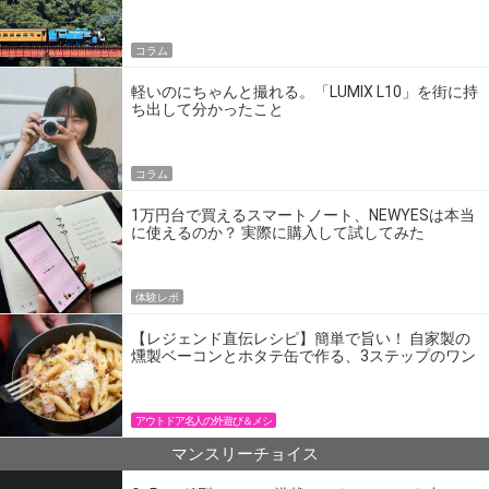
の】
コラム
軽いのにちゃんと撮れる。「LUMIX L10」を街に持
ち出して分かったこと
コラム
1万円台で買えるスマートノート、NEWYESは本当
に使えるのか？ 実際に購入して試してみた
体験レポ
【レジェンド直伝レシピ】簡単で旨い！ 自家製の
燻製ベーコンとホタテ缶で作る、3ステップのワン
パン飯
アウトドア名人の外遊び＆メシ
マンスリーチョイス