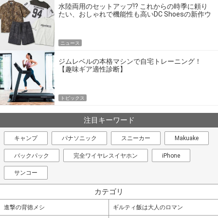
水陸両用のセットアップ!? これからの時季に頼り
たい、おしゃれで機能性も高いDC Shoesの新作ウ
エア
ニュース
ジムレベルの本格マシンで自宅トレーニング！
【趣味ギア適性診断】
トピックス
注目キーワード
キャンプ
パナソニック
スニーカー
Makuake
バックパック
完全ワイヤレスイヤホン
iPhone
サンコー
カテゴリ
進撃の背徳メシ
ギルティ飯は大人のロマン