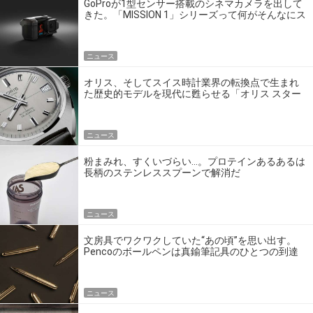
GoProが1型センサー搭載のシネマカメラを出して
きた。「MISSION 1」シリーズって何がそんなにス
ゴいの？
ニュース
オリス、そしてスイス時計業界の転換点で生まれ
た歴史的モデルを現代に甦らせる「オリス スター
エディション」
ニュース
粉まみれ、すくいづらい…。プロテインあるあるは
長柄のステンレススプーンで解消だ
ニュース
文房具でワクワクしていた“あの頃”を思い出す。
Pencoのボールペンは真鍮筆記具のひとつの到達
点だ
ニュース