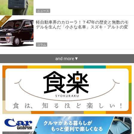
ニュース
10位
軽自動車界のカローラ！？47年の歴史と無数のモ
デルを生んだ「小さな名車」スズキ・アルトの変
遷
コラム
and more▼