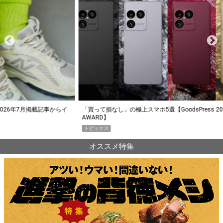
らイ
「買って損なし」の極上スマホ5選【GoodsPress 2026上半期
薄着に
AWARD】
SHO
トピックス
PR
オススメ特集