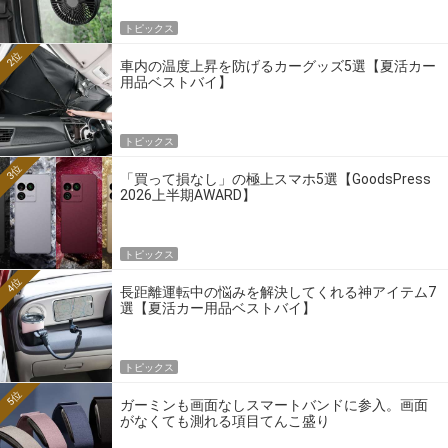
トピックス
2位
車内の温度上昇を防げるカーグッズ5選【夏活カー
用品ベストバイ】
トピックス
3位
「買って損なし」の極上スマホ5選【GoodsPress
2026上半期AWARD】
トピックス
4位
長距離運転中の悩みを解決してくれる神アイテム7
選【夏活カー用品ベストバイ】
トピックス
5位
ガーミンも画面なしスマートバンドに参入。画面
がなくても測れる項目てんこ盛り