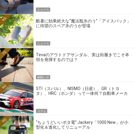
ニュース
6位
酷暑に効果絶大な“魔法瓶氷のう”「アイスパック」
に待望のスペア氷のうが登場
ニュース
7位
Tevaのアウトドアサンダル、実は街履きでこそ本
領を発揮するのでは？
体験レポ
8位
STI（スバル）、NISMO（日産）、GR（トヨ
タ）、HRC（ホンダ）って一体何？自動車メーカ
ーの4大ワークスブランドを探る
コラム
9位
“ちょうどいいポタ電” Jackery「1000 New」が小
型化＆進化してリニューアル