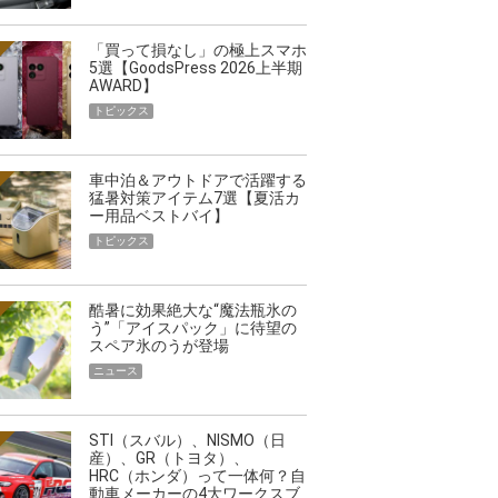
「買って損なし」の極上スマホ
5選【GoodsPress 2026上半期
AWARD】
トピックス
車中泊＆アウトドアで活躍する
猛暑対策アイテム7選【夏活カ
ー用品ベストバイ】
トピックス
酷暑に効果絶大な“魔法瓶氷の
う”「アイスパック」に待望の
スペア氷のうが登場
ニュース
STI（スバル）、NISMO（日
産）、GR（トヨタ）、
HRC（ホンダ）って一体何？自
動車メーカーの4大ワークスブ