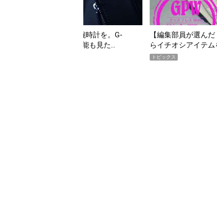
タフな腕時計を。G-
【編集部員が選んだ「指名買い」】20
」は本当に機能も見た…
らイチオシアイテムをピックアップ！
トピックス