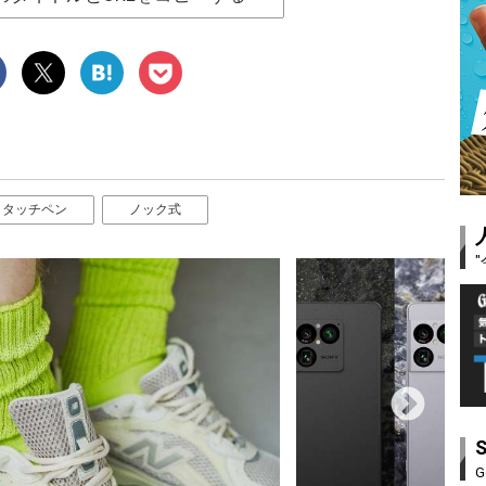
タッチペン
ノック式
G