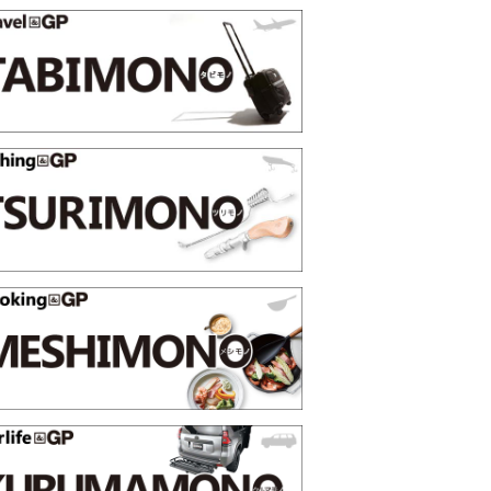
ss 2026上半
薄着になる季節の夏こそ“映える”タフな腕時計を。
SHOCK「GRAVITYMASTER」は本当に機能も見た
PR