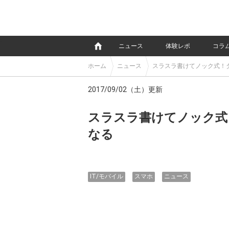
e
ニュース
体験レポ
コラ
ホーム
ニュース
スラスラ書けてノック式！
2017/09/02（土）更新
スラスラ書けてノック式
なる
IT/モバイル
スマホ
ニュース