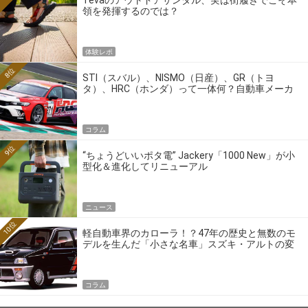
領を発揮するのでは？
体験レポ
8位
STI（スバル）、NISMO（日産）、GR（トヨ
タ）、HRC（ホンダ）って一体何？自動車メーカ
ーの4大ワークスブランドを探る
コラム
9位
“ちょうどいいポタ電” Jackery「1000 New」が小
型化＆進化してリニューアル
ニュース
10位
軽自動車界のカローラ！？47年の歴史と無数のモ
デルを生んだ「小さな名車」スズキ・アルトの変
遷
コラム