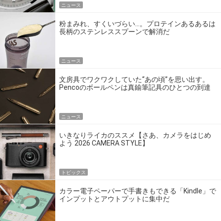
ニュース
粉まみれ、すくいづらい…。プロテインあるあるは
長柄のステンレススプーンで解消だ
ニュース
文房具でワクワクしていた“あの頃”を思い出す。
Pencoのボールペンは真鍮筆記具のひとつの到達
点だ
ニュース
いきなりライカのススメ【さあ、カメラをはじめ
よう 2026 CAMERA STYLE】
トピックス
カラー電子ペーパーで手書きもできる「Kindle」で
インプットとアウトプットに集中だ