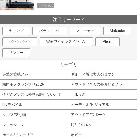
トピックス
注目キーワード
キャンプ
パナソニック
スニーカー
Makuake
バックパック
完全ワイヤレスイヤホン
iPhone
サンコー
カテゴリ
進撃の背徳メシ
ギルティ飯は大人のロマン
梅雨モノグランプリ2026
アウトドア名人の外遊び＆メシ
今どきメンズは外見も磨かないと！
THE 5選
IT/モバイル
オーディオ/ビジュアル
クルマ/乗り物
アウトドア/スポーツ
ファッション
時計/メガネ
ホーム/インテリア
ホビー