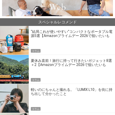
スペシャルレコメンド
“結局これが使いやすい”コンパクトなポータブル電
源5選【Amazonプライムデー 2026で狙いたいも
の】
コラム
夏休み直前！旅行に持って行きたいガジェット8選
＋2【Amazonプライムデー 2026で狙いたいも
の】
コラム
軽いのにちゃんと撮れる。「LUMIX L10」を街に持
ち出して分かったこと
コラム