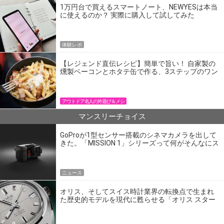
1万円台で買えるスマートノート、NEWYESは本当
に使えるのか？ 実際に購入して試してみた
体験レポ
【レジェンド直伝レシピ】簡単で旨い！ 自家製の
燻製ベーコンとホタテ缶で作る、3ステップのワン
パン飯
アウトドア名人の外遊び＆メシ
マンスリーチョイス
GoProが1型センサー搭載のシネマカメラを出して
きた。「MISSION 1」シリーズって何がそんなにス
ゴいの？
ニュース
オリス、そしてスイス時計業界の転換点で生まれ
た歴史的モデルを現代に甦らせる「オリス スター
エディション」