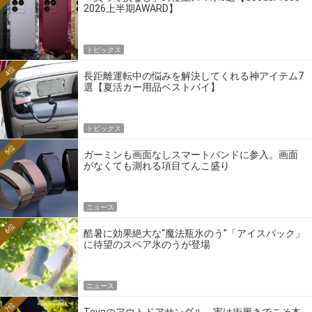
2026上半期AWARD】
トピックス
4位
長距離運転中の悩みを解決してくれる神アイテム7
選【夏活カー用品ベストバイ】
トピックス
5位
ガーミンも画面なしスマートバンドに参入。画面
がなくても測れる項目てんこ盛り
ニュース
6位
酷暑に効果絶大な“魔法瓶氷のう”「アイスパック」
に待望のスペア氷のうが登場
ニュース
7位
Tevaのアウトドアサンダル、実は街履きでこそ本