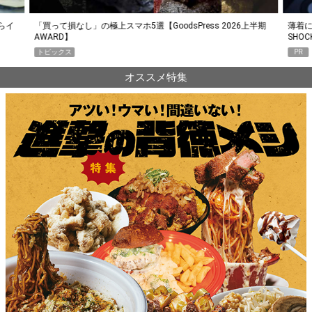
らイ
「買って損なし」の極上スマホ5選【GoodsPress 2026上半期
薄着に
AWARD】
SHO
トピックス
PR
オススメ特集