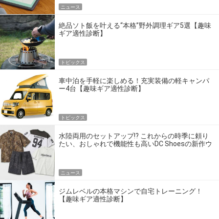
ニュース
絶品ソト飯を叶える“本格”野外調理ギア5選【趣味
ギア適性診断】
トピックス
車中泊を手軽に楽しめる！充実装備の軽キャンパ
ー4台【趣味ギア適性診断】
トピックス
水陸両用のセットアップ!? これからの時季に頼り
たい、おしゃれで機能性も高いDC Shoesの新作ウ
エア
ニュース
ジムレベルの本格マシンで自宅トレーニング！
【趣味ギア適性診断】