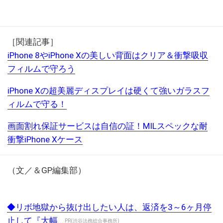
［関連記事］
iPhone 8やiPhone Xの美しい背面はクリア＆衝撃吸収
フィルムで守ろう
iPhone Xの超美麗ディスプレイは硬くて強いガラスフ
ィルムで守る！
画面割れ保証サービスは自信の証！MILスペックな耐
衝撃iPhone Xケース
（文／＆GP編集部）
◆リボ地獄から抜け出したい人は、返済を3～6ヶ月停
止して『大幅...
PR(渋谷法務総合事務所)