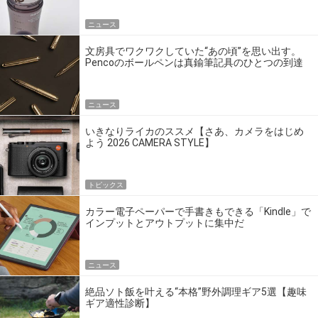
ニュース
文房具でワクワクしていた“あの頃”を思い出す。
Pencoのボールペンは真鍮筆記具のひとつの到達
点だ
ニュース
いきなりライカのススメ【さあ、カメラをはじめ
よう 2026 CAMERA STYLE】
トピックス
カラー電子ペーパーで手書きもできる「Kindle」で
インプットとアウトプットに集中だ
ニュース
絶品ソト飯を叶える“本格”野外調理ギア5選【趣味
ギア適性診断】