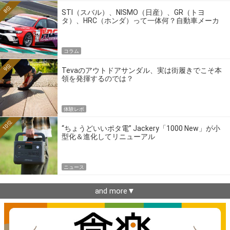
8位
STI（スバル）、NISMO（日産）、GR（トヨ
タ）、HRC（ホンダ）って一体何？自動車メーカ
ーの4大ワークスブランドを探る
コラム
9位
Tevaのアウトドアサンダル、実は街履きでこそ本
領を発揮するのでは？
体験レポ
10位
“ちょうどいいポタ電” Jackery「1000 New」が小
型化＆進化してリニューアル
ニュース
and more▼