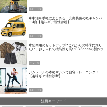
トピックス
車中泊を手軽に楽しめる！充実装備の軽キャンパ
ー4台【趣味ギア適性診断】
トピックス
水陸両用のセットアップ!? これからの時季に頼り
たい、おしゃれで機能性も高いDC Shoesの新作ウ
エア
ニュース
ジムレベルの本格マシンで自宅トレーニング！
【趣味ギア適性診断】
トピックス
注目キーワード