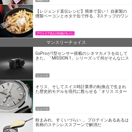
体験レポ
【レジェンド直伝レシピ】簡単で旨い！ 自家製の
燻製ベーコンとホタテ缶で作る、3ステップのワン
パン飯
アウトドア名人の外遊び＆メシ
マンスリーチョイス
GoProが1型センサー搭載のシネマカメラを出して
きた。「MISSION 1」シリーズって何がそんなにス
ゴいの？
ニュース
オリス、そしてスイス時計業界の転換点で生まれ
た歴史的モデルを現代に甦らせる「オリス スター
エディション」
ニュース
粉まみれ、すくいづらい…。プロテインあるあるは
長柄のステンレススプーンで解消だ