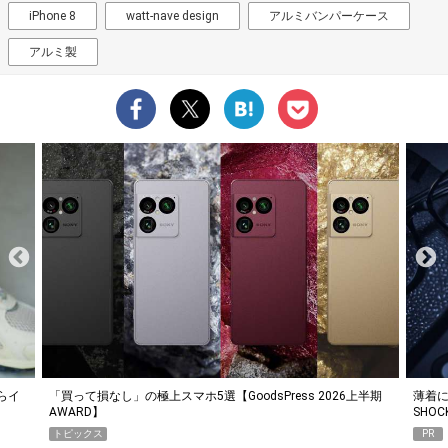
iPhone 8
watt-nave design
アルミバンパーケース
アルミ製
らイ
「買って損なし」の極上スマホ5選【GoodsPress 2026上半期
薄着に
AWARD】
SHO
トピックス
PR