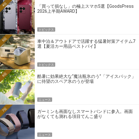
4位
「買って損なし」の極上スマホ5選【GoodsPress
2026上半期AWARD】
トピックス
5位
車中泊＆アウトドアで活躍する猛暑対策アイテム7
選【夏活カー用品ベストバイ】
トピックス
6位
酷暑に効果絶大な“魔法瓶氷のう”「アイスパック」
に待望のスペア氷のうが登場
ニュース
7位
ガーミンも画面なしスマートバンドに参入。画面
がなくても測れる項目てんこ盛り
ニュース