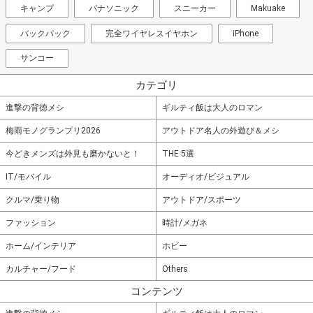
キャンプ
パナソニック
スニーカー
Makuake
バックパック
完全ワイヤレスイヤホン
iPhone
サンコー
カテゴリ
進撃の背徳メシ
ギルティ飯は大人のロマン
梅雨モノグランプリ2026
アウトドア名人の外遊び＆メシ
今どきメンズは外見も磨かないと！
THE 5選
IT/モバイル
オーディオ/ビジュアル
クルマ/乗り物
アウトドア/スポーツ
ファッション
時計/メガネ
ホーム/インテリア
ホビー
カルチャー/フード
Others
コンテンツ