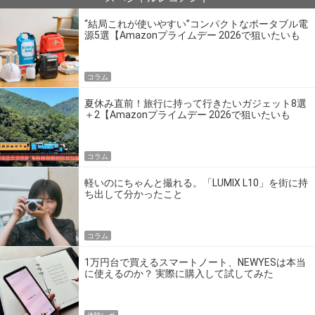
“結局これが使いやすい”コンパクトなポータブル電
源5選【Amazonプライムデー 2026で狙いたいも
の】
コラム
夏休み直前！旅行に持って行きたいガジェット8選
＋2【Amazonプライムデー 2026で狙いたいも
の】
コラム
軽いのにちゃんと撮れる。「LUMIX L10」を街に持
ち出して分かったこと
コラム
1万円台で買えるスマートノート、NEWYESは本当
に使えるのか？ 実際に購入して試してみた