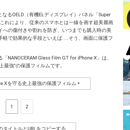
は初となるOELD（有機ELディスプレイ）パネル「Super
採用。これにより、従来のスマホとは一線を画す超美麗画
イへの傷付きや割れを防ぎ、いつまでも購入時の美
手軽で効果的な手段といえば……そう、画面に保護フ
ERAM Glass Film GT for iPhone X」は、
“史上最強”の保護フィルムです。
one Xを守る史上最強の保護フィルム
▶
1
2
のタイトルとURLをコピーする