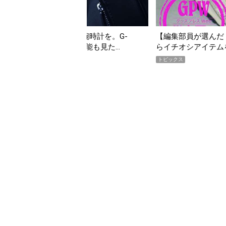
る”タフな腕時計を。G-
【編集部員が選んだ「指名買い」】
ER」は本当に機能も見た…
らイチオシアイテムをピックアッ
トピックス