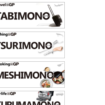
Press 2026上半
薄着になる季節の夏こそ“映える”タフな腕時計
SHOCK「GRAVITYMASTER」は本当に機能
PR