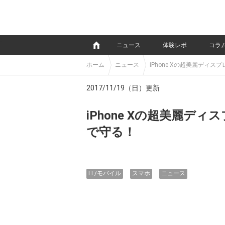
e
ニュース
体験レポ
コラ
ホーム
ニュース
iPhone Xの超美麗ディ
2017/11/19（日）更新
iPhone Xの超美麗
で守る！
IT/モバイル
スマホ
ニュース