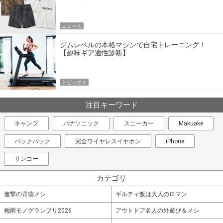
エア
ニュース
ジムレベルの本格マシンで自宅トレーニング！
【趣味ギア適性診断】
トピックス
注目キーワード
キャンプ
パナソニック
スニーカー
Makuake
バックパック
完全ワイヤレスイヤホン
iPhone
サンコー
カテゴリ
進撃の背徳メシ
ギルティ飯は大人のロマン
梅雨モノグランプリ2026
アウトドア名人の外遊び＆メシ