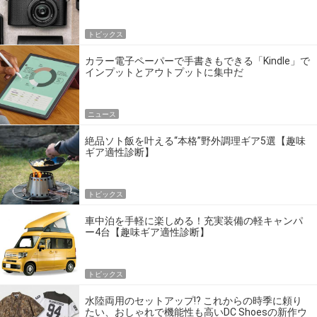
トピックス
カラー電子ペーパーで手書きもできる「Kindle」で
インプットとアウトプットに集中だ
ニュース
絶品ソト飯を叶える“本格”野外調理ギア5選【趣味
ギア適性診断】
トピックス
車中泊を手軽に楽しめる！充実装備の軽キャンパ
ー4台【趣味ギア適性診断】
トピックス
水陸両用のセットアップ!? これからの時季に頼り
たい、おしゃれで機能性も高いDC Shoesの新作ウ