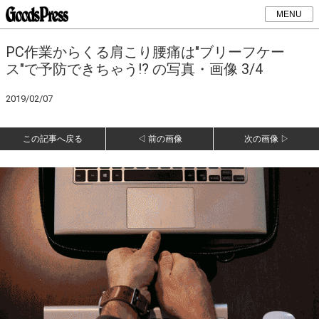
MENU
PC作業からくる肩こり腰痛は"ブリーフケー
ス"で予防できちゃう!? の写真・画像 3/4
2019/02/07
この記事へ戻る
◁ 前の画像
次の画像 ▷