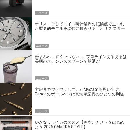
ゴいの？
ニュース
オリス、そしてスイス時計業界の転換点で生まれ
た歴史的モデルを現代に甦らせる「オリス スター
エディション」
ニュース
粉まみれ、すくいづらい…。プロテインあるあるは
長柄のステンレススプーンで解消だ
ニュース
文房具でワクワクしていた“あの頃”を思い出す。
Pencoのボールペンは真鍮筆記具のひとつの到達
点だ
ニュース
いきなりライカのススメ【さあ、カメラをはじめ
よう 2026 CAMERA STYLE】