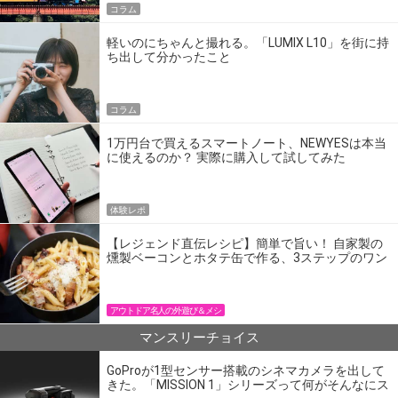
コラム
軽いのにちゃんと撮れる。「LUMIX L10」を街に持
ち出して分かったこと
コラム
1万円台で買えるスマートノート、NEWYESは本当
に使えるのか？ 実際に購入して試してみた
体験レポ
【レジェンド直伝レシピ】簡単で旨い！ 自家製の
燻製ベーコンとホタテ缶で作る、3ステップのワン
パン飯
アウトドア名人の外遊び＆メシ
マンスリーチョイス
GoProが1型センサー搭載のシネマカメラを出して
きた。「MISSION 1」シリーズって何がそんなにス