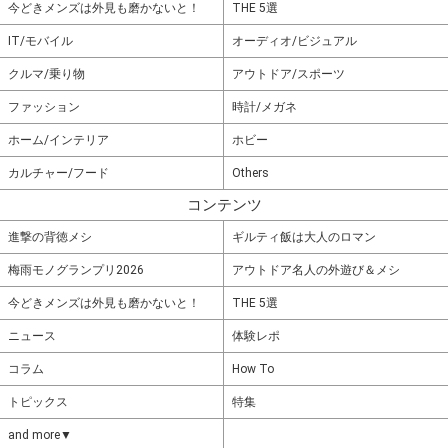
今どきメンズは外見も磨かないと！
THE 5選
IT/モバイル
オーディオ/ビジュアル
クルマ/乗り物
アウトドア/スポーツ
ファッション
時計/メガネ
ホーム/インテリア
ホビー
カルチャー/フード
Others
コンテンツ
進撃の背徳メシ
ギルティ飯は大人のロマン
梅雨モノグランプリ2026
アウトドア名人の外遊び＆メシ
今どきメンズは外見も磨かないと！
THE 5選
ニュース
体験レポ
コラム
How To
トピックス
特集
and more▼