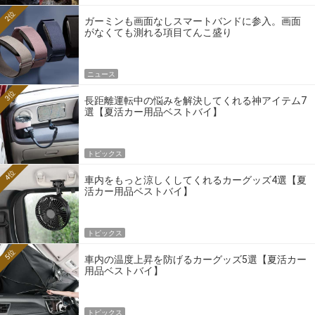
2位
ガーミンも画面なしスマートバンドに参入。画面
がなくても測れる項目てんこ盛り
ニュース
3位
長距離運転中の悩みを解決してくれる神アイテム7
選【夏活カー用品ベストバイ】
トピックス
4位
車内をもっと涼しくしてくれるカーグッズ4選【夏
活カー用品ベストバイ】
トピックス
5位
車内の温度上昇を防げるカーグッズ5選【夏活カー
用品ベストバイ】
トピックス