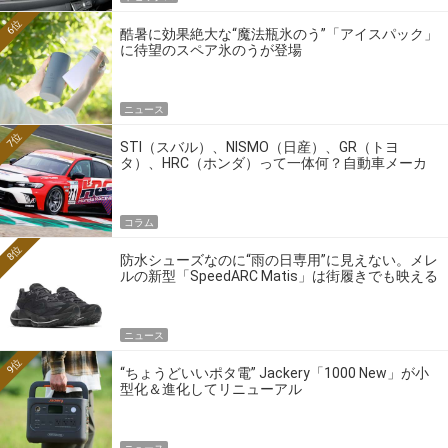
6位
酷暑に効果絶大な“魔法瓶氷のう”「アイスパック」
に待望のスペア氷のうが登場
ニュース
7位
STI（スバル）、NISMO（日産）、GR（トヨ
タ）、HRC（ホンダ）って一体何？自動車メーカ
ーの4大ワークスブランドを探る
コラム
8位
防水シューズなのに“雨の日専用”に見えない。メレ
ルの新型「SpeedARC Matis」は街履きでも映える
ニュース
9位
“ちょうどいいポタ電” Jackery「1000 New」が小
型化＆進化してリニューアル