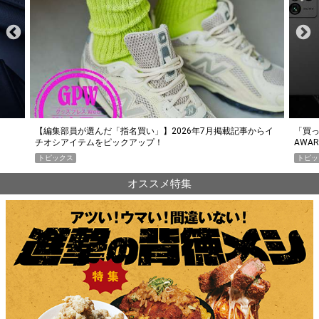
らイ
「買って損なし」の極上スマホ5選【GoodsPress 2026上半期
薄着に
AWARD】
SHO
トピックス
PR
オススメ特集