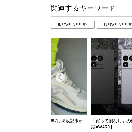
関連するキーワード
INSTAPUMP FURY
INSTAPUMP FUR
」】2026年7月掲載記事か
「買って損なし」の極上スマホ5選【Go
クアップ！
期AWARD】