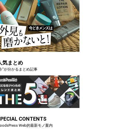
人気まとめ
"今"が分かるまとめ記事
6年7月掲載記事か
「買って損なし」の極上スマホ5選【GoodsPre
SPECIAL CONTENTS
期AWARD】
oodsPress Web的最新モノ案内