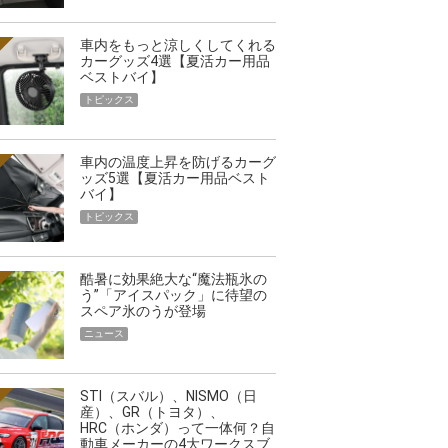
車内をもっと涼しくしてくれる
カーグッズ4選【夏活カー用品
ベストバイ】
トピックス
車内の温度上昇を防げるカーグ
ッズ5選【夏活カー用品ベスト
バイ】
トピックス
酷暑に効果絶大な“魔法瓶氷の
う”「アイスパック」に待望の
スペア氷のうが登場
ニュース
STI（スバル）、NISMO（日
産）、GR（トヨタ）、
HRC（ホンダ）って一体何？自
動車メーカーの4大ワークスブ