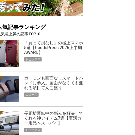
人気記事ランキング
人気急上昇の記事TOP10
「買って損なし」の極上スマホ
5選【GoodsPress 2026上半期
AWARD】
トピックス
ガーミンも画面なしスマートバ
ンドに参入。画面がなくても測
れる項目てんこ盛り
ニュース
長距離運転中の悩みを解決して
くれる神アイテム7選【夏活カ
ー用品ベストバイ】
トピックス