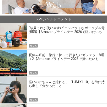
スペシャルレコメンド
“結局これが使いやすい”コンパクトなポータブル電
源5選【Amazonプライムデー 2026で狙いたいも
の】
コラム
夏休み直前！旅行に持って行きたいガジェット8選
＋2【Amazonプライムデー 2026で狙いたいも
の】
コラム
軽いのにちゃんと撮れる。「LUMIX L10」を街に持
ち出して分かったこと
コラム