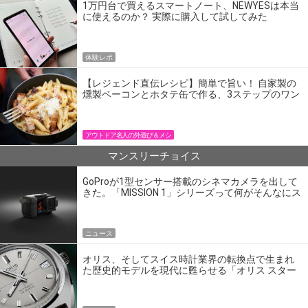
1万円台で買えるスマートノート、NEWYESは本当
に使えるのか？ 実際に購入して試してみた
体験レポ
【レジェンド直伝レシピ】簡単で旨い！ 自家製の
燻製ベーコンとホタテ缶で作る、3ステップのワン
パン飯
アウトドア名人の外遊び＆メシ
マンスリーチョイス
GoProが1型センサー搭載のシネマカメラを出して
きた。「MISSION 1」シリーズって何がそんなにス
ゴいの？
ニュース
オリス、そしてスイス時計業界の転換点で生まれ
た歴史的モデルを現代に甦らせる「オリス スター
エディション」