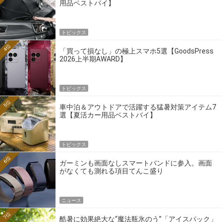
用品ベストバイ】
トピックス
4位
「買って損なし」の極上スマホ5選【GoodsPress
2026上半期AWARD】
トピックス
5位
車中泊＆アウトドアで活躍する猛暑対策アイテム7
選【夏活カー用品ベストバイ】
トピックス
6位
ガーミンも画面なしスマートバンドに参入。画面
がなくても測れる項目てんこ盛り
ニュース
7位
酷暑に効果絶大な“魔法瓶氷のう”「アイスパック」