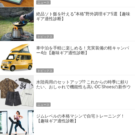
ニュース
絶品ソト飯を叶える“本格”野外調理ギア5選【趣味
ギア適性診断】
トピックス
車中泊を手軽に楽しめる！充実装備の軽キャンパ
ー4台【趣味ギア適性診断】
トピックス
水陸両用のセットアップ!? これからの時季に頼り
たい、おしゃれで機能性も高いDC Shoesの新作ウ
エア
ニュース
ジムレベルの本格マシンで自宅トレーニング！
【趣味ギア適性診断】