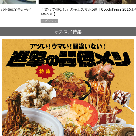
らイ
「買って損なし」の極上スマホ5選【GoodsPress 2026上半期
薄着に
AWARD】
SHO
トピックス
PR
オススメ特集