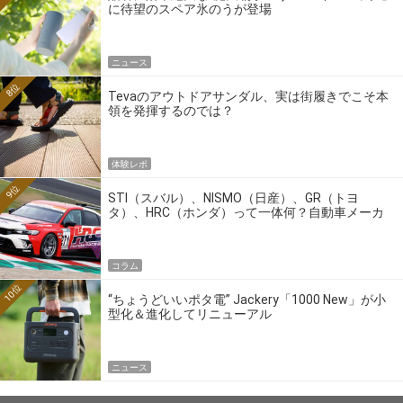
に待望のスペア氷のうが登場
ニュース
8位
Tevaのアウトドアサンダル、実は街履きでこそ本
領を発揮するのでは？
体験レポ
9位
STI（スバル）、NISMO（日産）、GR（トヨ
タ）、HRC（ホンダ）って一体何？自動車メーカ
ーの4大ワークスブランドを探る
コラム
10位
“ちょうどいいポタ電” Jackery「1000 New」が小
型化＆進化してリニューアル
ニュース