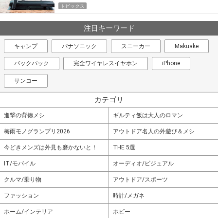
トピックス
注目キーワード
キャンプ
パナソニック
スニーカー
Makuake
バックパック
完全ワイヤレスイヤホン
iPhone
サンコー
カテゴリ
進撃の背徳メシ
ギルティ飯は大人のロマン
梅雨モノグランプリ2026
アウトドア名人の外遊び＆メシ
今どきメンズは外見も磨かないと！
THE 5選
IT/モバイル
オーディオ/ビジュアル
クルマ/乗り物
アウトドア/スポーツ
ファッション
時計/メガネ
ホーム/インテリア
ホビー