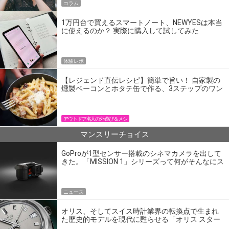
コラム
1万円台で買えるスマートノート、NEWYESは本当
に使えるのか？ 実際に購入して試してみた
体験レポ
【レジェンド直伝レシピ】簡単で旨い！ 自家製の
燻製ベーコンとホタテ缶で作る、3ステップのワン
パン飯
アウトドア名人の外遊び＆メシ
マンスリーチョイス
GoProが1型センサー搭載のシネマカメラを出して
きた。「MISSION 1」シリーズって何がそんなにス
ゴいの？
ニュース
オリス、そしてスイス時計業界の転換点で生まれ
た歴史的モデルを現代に甦らせる「オリス スター
エディション」