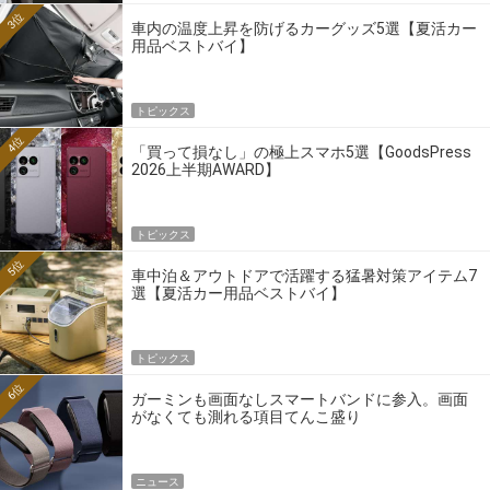
3位
車内の温度上昇を防げるカーグッズ5選【夏活カー
用品ベストバイ】
トピックス
4位
「買って損なし」の極上スマホ5選【GoodsPress
2026上半期AWARD】
トピックス
5位
車中泊＆アウトドアで活躍する猛暑対策アイテム7
選【夏活カー用品ベストバイ】
トピックス
6位
ガーミンも画面なしスマートバンドに参入。画面
がなくても測れる項目てんこ盛り
ニュース