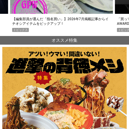
らイ
「買って損なし」の極上スマホ5選【GoodsPress 2026上半期
薄着に
AWARD】
SHO
トピックス
PR
オススメ特集