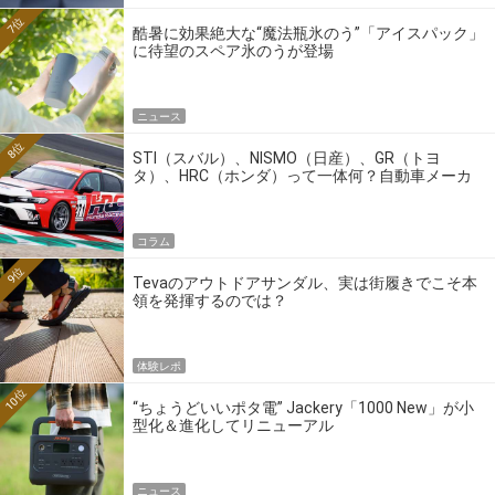
7位
酷暑に効果絶大な“魔法瓶氷のう”「アイスパック」
に待望のスペア氷のうが登場
ニュース
8位
STI（スバル）、NISMO（日産）、GR（トヨ
タ）、HRC（ホンダ）って一体何？自動車メーカ
ーの4大ワークスブランドを探る
コラム
9位
Tevaのアウトドアサンダル、実は街履きでこそ本
領を発揮するのでは？
体験レポ
10位
“ちょうどいいポタ電” Jackery「1000 New」が小
型化＆進化してリニューアル
ニュース