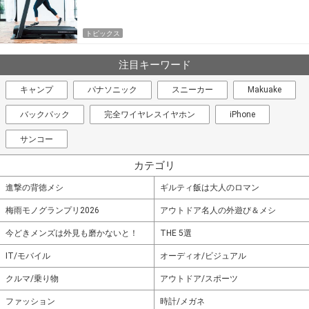
トピックス
注目キーワード
キャンプ
パナソニック
スニーカー
Makuake
バックパック
完全ワイヤレスイヤホン
iPhone
サンコー
カテゴリ
進撃の背徳メシ
ギルティ飯は大人のロマン
梅雨モノグランプリ2026
アウトドア名人の外遊び＆メシ
今どきメンズは外見も磨かないと！
THE 5選
IT/モバイル
オーディオ/ビジュアル
クルマ/乗り物
アウトドア/スポーツ
ファッション
時計/メガネ