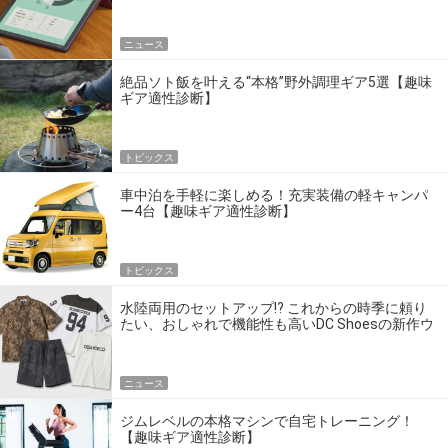
ニュース
絶品ソト飯を叶える“本格”野外調理ギア5選【趣味
ギア適性診断】
トピックス
車中泊を手軽に楽しめる！充実装備の軽キャンパ
ー4台【趣味ギア適性診断】
トピックス
水陸両用のセットアップ!? これからの時季に頼り
たい、おしゃれで機能性も高いDC Shoesの新作ウ
エア
ニュース
ジムレベルの本格マシンで自宅トレーニング！
【趣味ギア適性診断】