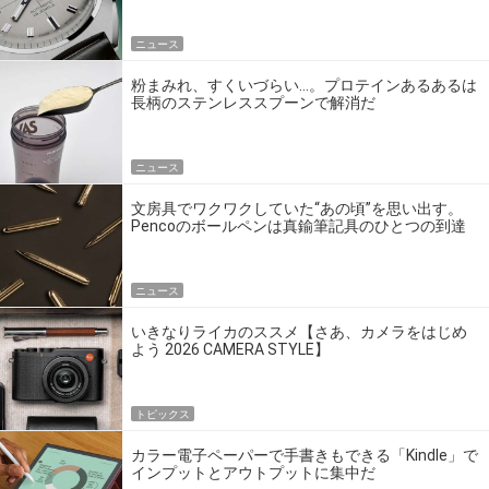
ニュース
粉まみれ、すくいづらい…。プロテインあるあるは
長柄のステンレススプーンで解消だ
ニュース
文房具でワクワクしていた“あの頃”を思い出す。
Pencoのボールペンは真鍮筆記具のひとつの到達
点だ
ニュース
いきなりライカのススメ【さあ、カメラをはじめ
よう 2026 CAMERA STYLE】
トピックス
カラー電子ペーパーで手書きもできる「Kindle」で
インプットとアウトプットに集中だ