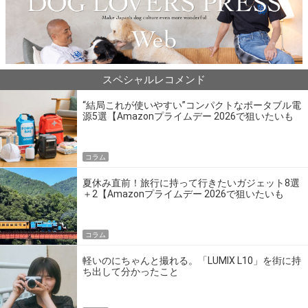
スペシャルレコメンド
“結局これが使いやすい”コンパクトなポータブル電
源5選【Amazonプライムデー 2026で狙いたいも
の】
コラム
夏休み直前！旅行に持って行きたいガジェット8選
＋2【Amazonプライムデー 2026で狙いたいも
の】
コラム
軽いのにちゃんと撮れる。「LUMIX L10」を街に持
ち出して分かったこと