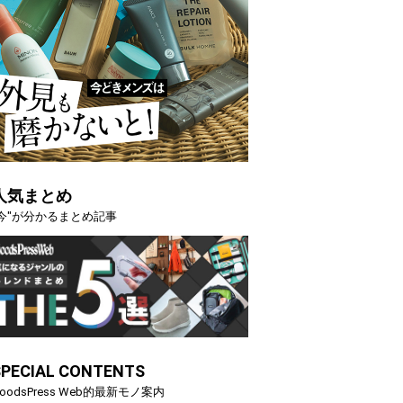
人気まとめ
"今"が分かるまとめ記事
る季節の夏こそ“映える”タフな腕時計を。G-
【編集部員が選
「GRAVITYMASTER」は本当に機能も見た…
らイチオシア
SPECIAL CONTENTS
トピックス
oodsPress Web的最新モノ案内