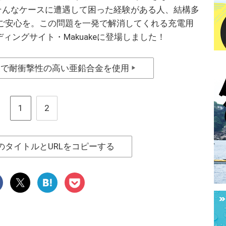
そんなケースに遭遇して困った経験がある人、結構多
ご安心を。この問題を一発で解消してくれる充電用
ィングサイト・Makuakeに登場しました！
夫で耐衝撃性の高い亜鉛合金を使用
▶
1
2
のタイトルとURLをコピーする