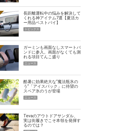
長距離運転中の悩みを解決して
くれる神アイテム7選【夏活カ
ー用品ベストバイ】
トピックス
ガーミンも画面なしスマートバ
ンドに参入。画面がなくても測
れる項目てんこ盛り
ニュース
酷暑に効果絶大な“魔法瓶氷の
う”「アイスパック」に待望の
スペア氷のうが登場
ニュース
Tevaのアウトドアサンダル、
実は街履きでこそ本領を発揮す
るのでは？