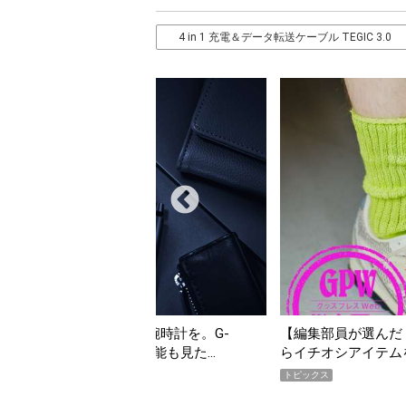
4 in 1 充電＆データ転送ケーブル TEGIC 3.0
【編集部員が選んだ「指名買い」】2026年7月掲載記事か
「買
らイチオシアイテムをピックアップ！
期A
トピックス
トピ