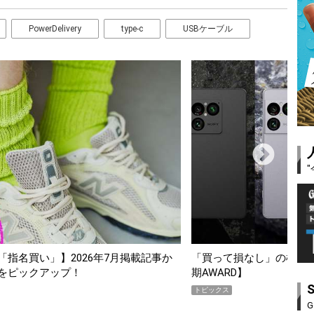
PowerDelivery
type-c
USBケーブル
って損なし」の極上スマホ5選【GoodsPress 2026上半
薄着にな
WARD】
SHOCK
ックス
PR
G