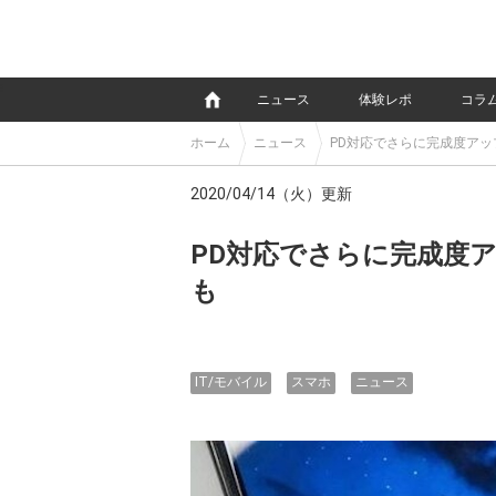
e
ニュース
体験レポ
コラ
ホーム
ニュース
PD対応でさらに完成度ア
2020/04/14（火）更新
PD対応でさらに完成度
も
IT/モバイル
スマホ
ニュース