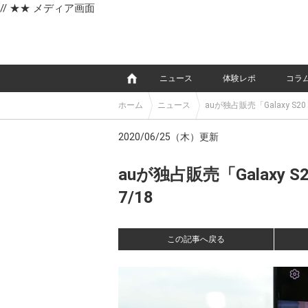
// ★★ メディア画面
e
ニュース
体験レポ
コラ
ホーム
ニュース
auが独占販売「Galaxy S2
2020/06/25（木）更新
auが独占販売「Galaxy 
7/18
この記事へ戻る