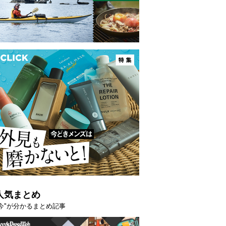
人気まとめ
"今"が分かるまとめ記事
着になる季節の夏こそ“映える”タフな腕時計を。G-
【編集部