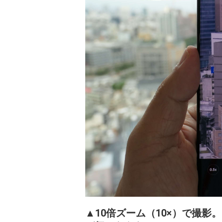
▲10倍ズーム（10×）で撮