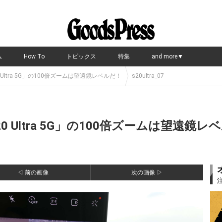
ム
How To
トピックス
特集
and more▼
0 Ultra 5G」の100倍ズームは望遠鏡レベルだ！
s20ultra_07
S20 Ultra 5G」の100倍ズームは望遠
◁ 前の画像
次の画像 ▷