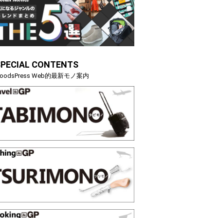
OCK「GRAVITYMASTER」は本当に機能も見た…
らイチ
トピックス
SPECIAL CONTENTS
oodsPress Web的最新モノ案内