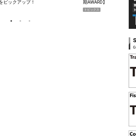
期AWARD】
SH
トピックス
PR
G