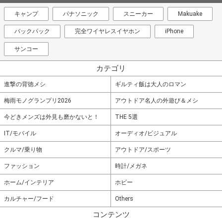
キャンプ
パナソニック
スニーカー
Makuake
バックパック
完全ワイヤレスイヤホン
iPhone
サンコー
カテゴリ
進撃の背徳メシ
ギルティ飯は大人のロマン
梅雨モノグランプリ2026
アウトドア名人の外遊び＆メシ
今どきメンズは外見も磨かないと！
THE 5選
IT/モバイル
オーディオ/ビジュアル
クルマ/乗り物
アウトドア/スポーツ
ファッション
時計/メガネ
ホーム/インテリア
ホビー
カルチャー/フード
Others
コンテンツ