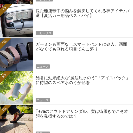
4位
長距離運転中の悩みを解決してくれる神アイテム7
選【夏活カー用品ベストバイ】
トピックス
5位
ガーミンも画面なしスマートバンドに参入。画面
がなくても測れる項目てんこ盛り
ニュース
6位
酷暑に効果絶大な“魔法瓶氷のう”「アイスパック」
に待望のスペア氷のうが登場
ニュース
7位
Tevaのアウトドアサンダル、実は街履きでこそ本
領を発揮するのでは？