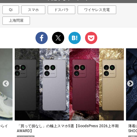
Qi
スマホ
ドスパラ
ワイヤレス充電
上海問屋
らイ
「買って損なし」の極上スマホ5選【GoodsPress 2026上半期
薄着に
AWARD】
SHO