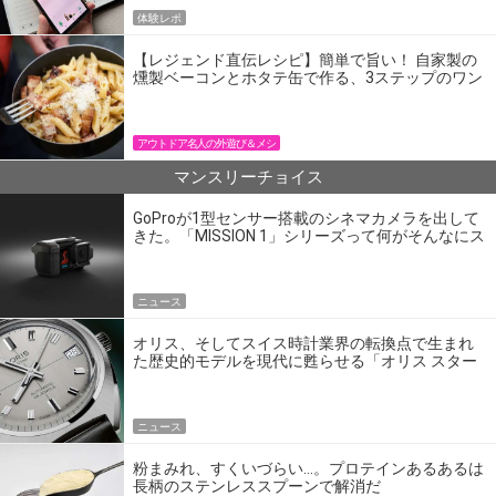
体験レポ
【レジェンド直伝レシピ】簡単で旨い！ 自家製の
燻製ベーコンとホタテ缶で作る、3ステップのワン
パン飯
アウトドア名人の外遊び＆メシ
マンスリーチョイス
GoProが1型センサー搭載のシネマカメラを出して
きた。「MISSION 1」シリーズって何がそんなにス
ゴいの？
ニュース
オリス、そしてスイス時計業界の転換点で生まれ
た歴史的モデルを現代に甦らせる「オリス スター
エディション」
ニュース
粉まみれ、すくいづらい…。プロテインあるあるは
長柄のステンレススプーンで解消だ