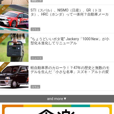
体験レポ
8位
STI（スバル）、NISMO（日産）、GR（トヨ
タ）、HRC（ホンダ）って一体何？自動車メーカ
ーの4大ワークスブランドを探る
コラム
9位
“ちょうどいいポタ電” Jackery「1000 New」が小
型化＆進化してリニューアル
ニュース
10位
軽自動車界のカローラ！？47年の歴史と無数のモ
デルを生んだ「小さな名車」スズキ・アルトの変
遷
コラム
and more▼