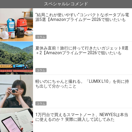
スペシャルレコメンド
“結局これが使いやすい”コンパクトなポータブル電
源5選【Amazonプライムデー 2026で狙いたいも
の】
コラム
夏休み直前！旅行に持って行きたいガジェット8選
＋2【Amazonプライムデー 2026で狙いたいも
の】
コラム
軽いのにちゃんと撮れる。「LUMIX L10」を街に持
ち出して分かったこと
コラム
1万円台で買えるスマートノート、NEWYESは本当
に使えるのか？ 実際に購入して試してみた