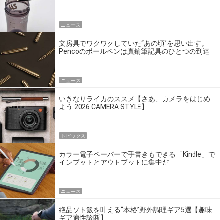
ニュース
文房具でワクワクしていた“あの頃”を思い出す。
Pencoのボールペンは真鍮筆記具のひとつの到達
点だ
ニュース
いきなりライカのススメ【さあ、カメラをはじめ
よう 2026 CAMERA STYLE】
トピックス
カラー電子ペーパーで手書きもできる「Kindle」で
インプットとアウトプットに集中だ
ニュース
絶品ソト飯を叶える“本格”野外調理ギア5選【趣味
ギア適性診断】