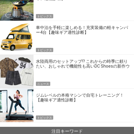
トピックス
車中泊を手軽に楽しめる！充実装備の軽キャンパ
ー4台【趣味ギア適性診断】
トピックス
水陸両用のセットアップ!? これからの時季に頼り
たい、おしゃれで機能性も高いDC Shoesの新作ウ
エア
ニュース
ジムレベルの本格マシンで自宅トレーニング！
【趣味ギア適性診断】
トピックス
注目キーワード