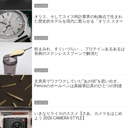
ニュース
オリス、そしてスイス時計業界の転換点で生まれ
た歴史的モデルを現代に甦らせる「オリス スター
エディション」
ニュース
粉まみれ、すくいづらい…。プロテインあるあるは
長柄のステンレススプーンで解消だ
ニュース
文房具でワクワクしていた“あの頃”を思い出す。
Pencoのボールペンは真鍮筆記具のひとつの到達
点だ
ニュース
いきなりライカのススメ【さあ、カメラをはじめ
よう 2026 CAMERA STYLE】