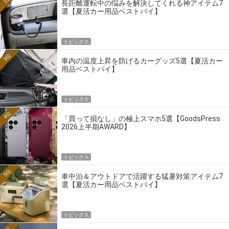
長距離運転中の悩みを解決してくれる神アイテム7
選【夏活カー用品ベストバイ】
トピックス
3位
車内の温度上昇を防げるカーグッズ5選【夏活カー
用品ベストバイ】
トピックス
4位
「買って損なし」の極上スマホ5選【GoodsPress
2026上半期AWARD】
トピックス
5位
車中泊＆アウトドアで活躍する猛暑対策アイテム7
選【夏活カー用品ベストバイ】
トピックス