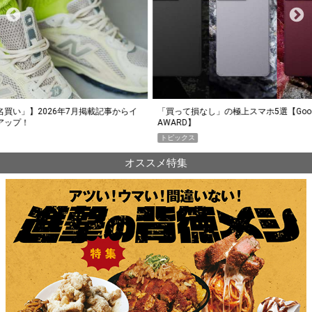
らイ
「買って損なし」の極上スマホ5選【GoodsPress 2026上半期
薄着に
AWARD】
SHO
トピックス
PR
オススメ特集