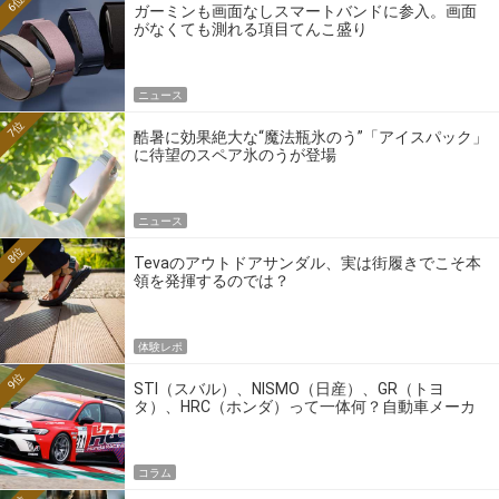
6位
ガーミンも画面なしスマートバンドに参入。画面
がなくても測れる項目てんこ盛り
ニュース
7位
酷暑に効果絶大な“魔法瓶氷のう”「アイスパック」
に待望のスペア氷のうが登場
ニュース
8位
Tevaのアウトドアサンダル、実は街履きでこそ本
領を発揮するのでは？
体験レポ
9位
STI（スバル）、NISMO（日産）、GR（トヨ
タ）、HRC（ホンダ）って一体何？自動車メーカ
ーの4大ワークスブランドを探る
コラム