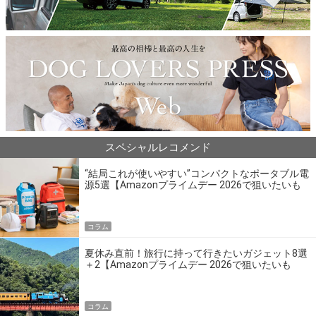
スペシャルレコメンド
“結局これが使いやすい”コンパクトなポータブル電
源5選【Amazonプライムデー 2026で狙いたいも
の】
コラム
夏休み直前！旅行に持って行きたいガジェット8選
＋2【Amazonプライムデー 2026で狙いたいも
の】
コラム