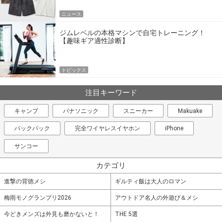
ニュース
ジムレベルの本格マシンで自宅トレーニング！
【趣味ギア適性診断】
トピックス
注目キーワード
キャンプ
パナソニック
スニーカー
Makuake
バックパック
完全ワイヤレスイヤホン
iPhone
サンコー
カテゴリ
進撃の背徳メシ
ギルティ飯は大人のロマン
梅雨モノグランプリ2026
アウトドア名人の外遊び＆メシ
今どきメンズは外見も磨かないと！
THE 5選