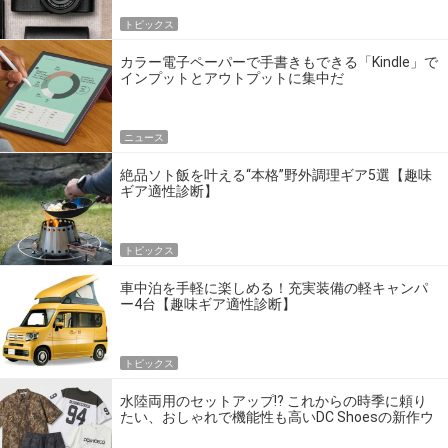
トピックス
カラー電子ペーパーで手書きもできる「Kindle」で
インプットとアウトプットに集中だ
ニュース
絶品ソト飯を叶える“本格”野外調理ギア5選【趣味
ギア適性診断】
トピックス
車中泊を手軽に楽しめる！充実装備の軽キャンパ
ー4台【趣味ギア適性診断】
トピックス
水陸両用のセットアップ!? これからの時季に頼り
たい、おしゃれで機能性も高いDC Shoesの新作ウ
エア