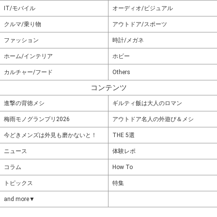
IT/モバイル
オーディオ/ビジュアル
クルマ/乗り物
アウトドア/スポーツ
ファッション
時計/メガネ
ホーム/インテリア
ホビー
カルチャー/フード
Others
コンテンツ
進撃の背徳メシ
ギルティ飯は大人のロマン
梅雨モノグランプリ2026
アウトドア名人の外遊び＆メシ
今どきメンズは外見も磨かないと！
THE 5選
ニュース
体験レポ
コラム
How To
トピックス
特集
and more▼