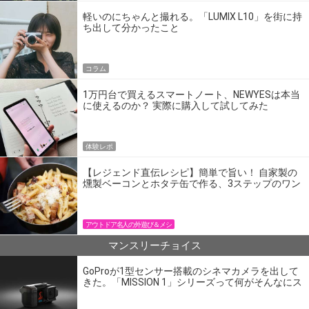
軽いのにちゃんと撮れる。「LUMIX L10」を街に持
ち出して分かったこと
コラム
1万円台で買えるスマートノート、NEWYESは本当
に使えるのか？ 実際に購入して試してみた
体験レポ
【レジェンド直伝レシピ】簡単で旨い！ 自家製の
燻製ベーコンとホタテ缶で作る、3ステップのワン
パン飯
アウトドア名人の外遊び＆メシ
マンスリーチョイス
GoProが1型センサー搭載のシネマカメラを出して
きた。「MISSION 1」シリーズって何がそんなにス
ゴいの？