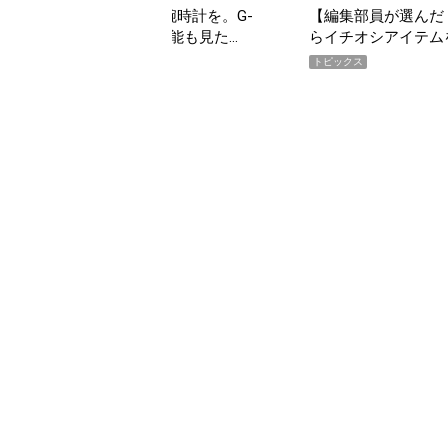
んだ「指名買い」】2026年7月掲載記事か
「買って損なし」の極上
イテムをピックアップ！
期AWARD】
トピックス