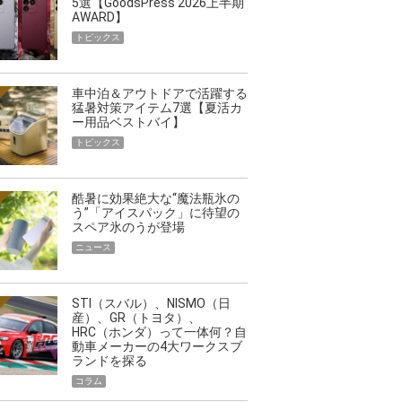
5選【GoodsPress 2026上半期
AWARD】
トピックス
車中泊＆アウトドアで活躍する
猛暑対策アイテム7選【夏活カ
ー用品ベストバイ】
トピックス
酷暑に効果絶大な“魔法瓶氷の
う”「アイスパック」に待望の
スペア氷のうが登場
ニュース
STI（スバル）、NISMO（日
産）、GR（トヨタ）、
HRC（ホンダ）って一体何？自
動車メーカーの4大ワークスブ
ランドを探る
コラム