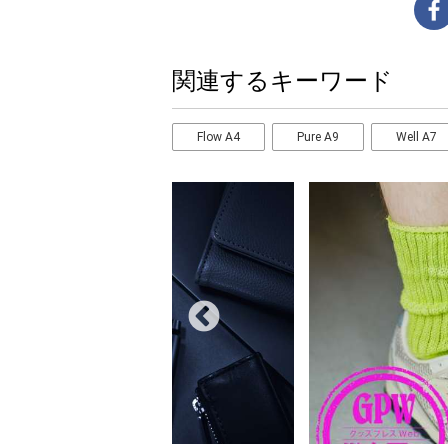
関連するキーワード
Flow A4
Pure A9
Well A7