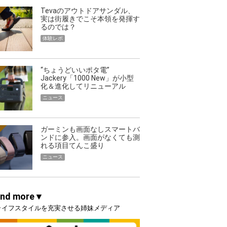
Tevaのアウトドアサンダル、
実は街履きでこそ本領を発揮す
るのでは？
体験レポ
“ちょうどいいポタ電”
Jackery「1000 New」が小型
化＆進化してリニューアル
ニュース
ガーミンも画面なしスマートバ
ンドに参入。画面がなくても測
れる項目てんこ盛り
ニュース
and more▼
ライフスタイルを充実させる姉妹メディア