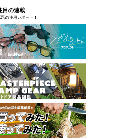
映える”タフな腕時計を。G-
【編集部員が選んだ「指名買い」
注目の連載
STER」は本当に機能も見た…
らイチオシアイテムをピックア
話題の使用レポート！
トピックス