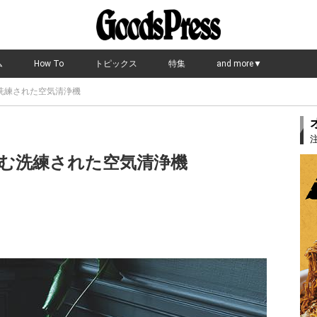
ム
How To
トピックス
特集
and more▼
洗練された空気清浄機
む洗練された空気清浄機