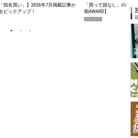
スマホ5選【GoodsPress 2026上半
薄着になる季節の夏こそ“
SHOCK「GRAVITYMA
PR